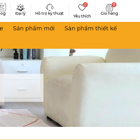
0
0
log
Đại lý
Hỗ trợ kỹ thuật
Yêu thích
e
Sản phẩm mới
Sản phẩm thiết kế