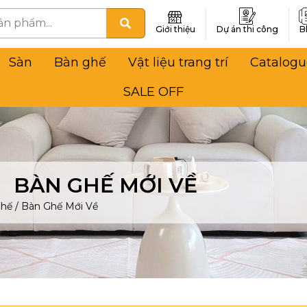
Giới thiệu
Dự án thi công
B
Sàn
Bàn ghế
Vật liệu trang trí
Catalogu
SALE OFF
BÀN GHẾ MỚI VỀ
Ghế
/
Bàn Ghế Mới Về