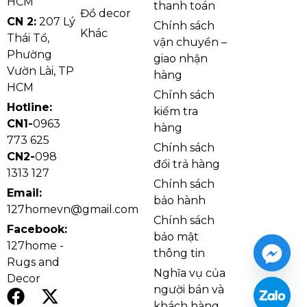
HCM
thanh toán
Đồ decor
CN 2:
207 Lý
Chính sách
Khác
Thái Tổ,
vận chuyển –
Phường
giao nhận
Vườn Lài, TP
hàng
HCM
Chính sách
Hotline:
kiểm tra
CN1-
0963
hàng
773 625
Chính sách
CN2-
098
đổi trả hàng
1313 127
Chính sách
Email:
bảo hành
127homevn@gmail.com
Chính sách
Facebook:
bảo mật
127home -
thông tin
Rugs and
Nghĩa vụ của
Decor
người bán và
khách hàng