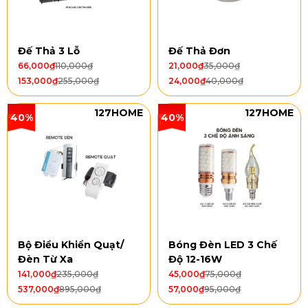
Đế Thả 3 Lỗ
Đế Thả Đơn
66,000
₫
110,000
₫
21,000
₫
35,000
₫
153,000
₫
255,000
₫
24,000
₫
40,000
₫
127HOME
127HOME
40%
40%
Bộ Điều Khiển Quạt/
Bóng Đèn LED 3 Chế
Đèn Từ Xa
Độ 12-16W
141,000
₫
235,000
₫
45,000
₫
75,000
₫
537,000
₫
895,000
₫
57,000
₫
95,000
₫