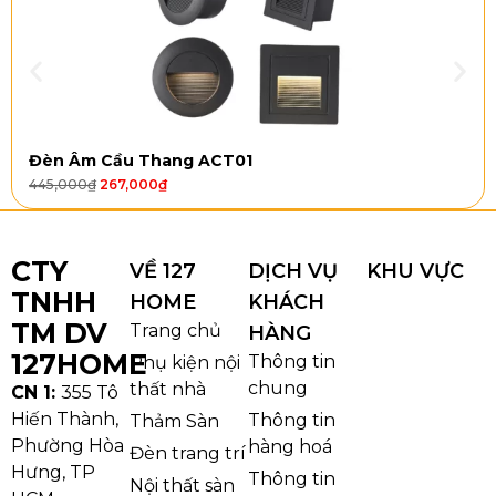
Đèn Âm Cầu Thang ACT01
445,000
₫
267,000
₫
CTY
VỀ 127
DỊCH VỤ
KHU VỰC
TNHH
HOME
KHÁCH
TM DV
Trang chủ
HÀNG
127HOME
Thông tin
Phụ kiện nội
chung
thất nhà
CN 1:
355 Tô
Hiến Thành,
Thông tin
Thảm Sàn
Phường Hòa
hàng hoá
Đèn trang trí
Hưng, TP
Thông tin
Nội thất sàn