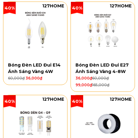
127HOME
127HOME
40%
40%
Bóng Đèn LED Đui E14
Bóng Đèn LED Đui E27
Ánh Sáng Vàng 4W
Ánh Sáng Vàng 4-8W
60,000
₫
36,000
₫
36,000
₫
60,000
₫
99,000
₫
165,000
₫
127HOME
127HOME
40%
40%