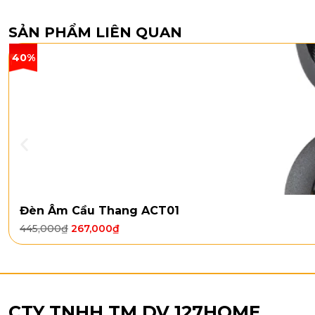
SẢN PHẨM LIÊN QUAN
40%
Đèn Âm Cầu Thang ACT01
445,000
₫
267,000
₫
CTY TNHH TM DV 127HOME