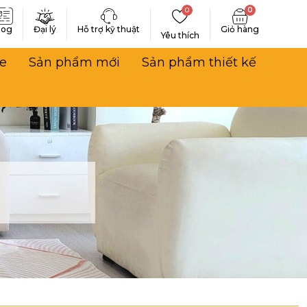
0
0
log
Đại lý
Hỗ trợ kỹ thuật
Yêu thích
e
Sản phẩm mới
Sản phẩm thiết kế