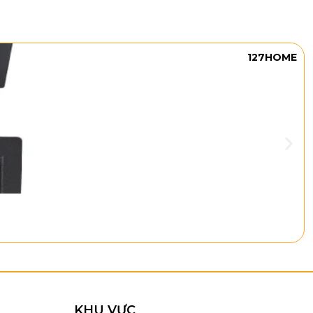
127HOME
KHU VỰC