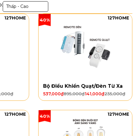
p:
Thấp - Cao
127HOME
127HOME
40%
Bộ Điều Khiển Quạt/Đèn Từ Xa
5,000
₫
537,000
₫
895,000
₫
141,000
₫
235,000
₫
127HOME
127HOME
40%