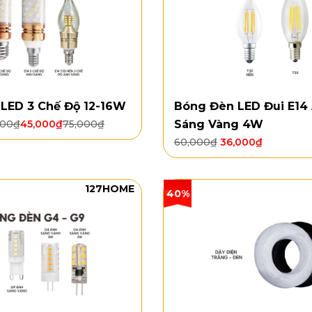
LED 3 Chế Độ 12-16W
Bóng Đèn LED Đui E14
000
₫
45,000
₫
75,000
₫
Sáng Vàng 4W
60,000
₫
36,000
₫
127HOME
40%