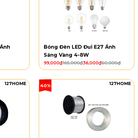
 Ánh
Bóng Đèn LED Đui E27 Ánh
Sáng Vàng 4-8W
99,000
₫
165,000
₫
36,000
₫
60,000
₫
127HOME
127HOME
40%