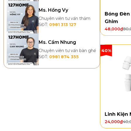
Ms. Hồng Vy
Bóng Đèn
Chuyên viên tư vấn thảm
Ghim
SĐT:
0981 313 127
48,000
₫
80,
Ms. Cẩm Nhung
Chuyên viên tư vấn bàn ghế
40%
SĐT:
0981 874 355
Linh Kiện 
24,000
₫
40,