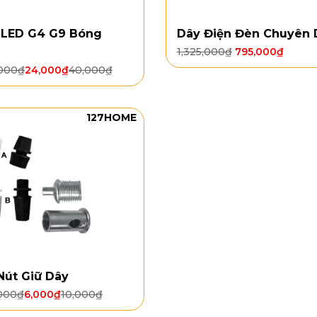
 LED G4 G9 Bóng
Dây Điện Đèn Chuyên
1,325,000
₫
795,000
₫
000
₫
24,000
₫
40,000
₫
127HOME
Nút Giữ Dây
000
₫
6,000
₫
10,000
₫