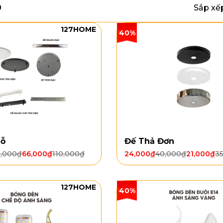
0
Sắp xế
127HOME
40%
Lỗ
Đế Thả Đơn
5,000
₫
66,000
₫
110,000
₫
24,000
₫
40,000
₫
21,000
₫
3
127HOME
40%