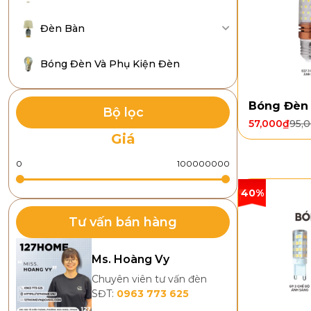
Đèn Bàn
Bóng Đèn Và Phụ Kiện Đèn
Bóng Đèn 
Bộ lọc
57,000
₫
95,
Giá
40%
Tư vấn bán hàng
Ms. Hoàng Vy
Chuyên viên tư vấn đèn
SĐT:
0963 773 625