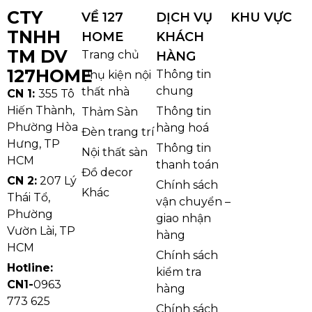
CTY
VỀ 127
DỊCH VỤ
KHU VỰC
TNHH
HOME
KHÁCH
TM DV
Trang chủ
HÀNG
127HOME
Thông tin
Phụ kiện nội
chung
thất nhà
CN 1:
355 Tô
Hiến Thành,
Thông tin
Thảm Sàn
Phường Hòa
hàng hoá
Đèn trang trí
Hưng, TP
Thông tin
Nội thất sàn
HCM
thanh toán
Đồ decor
CN 2:
207 Lý
Chính sách
Khác
Thái Tổ,
vận chuyển –
Phường
giao nhận
Vườn Lài, TP
hàng
HCM
Chính sách
Hotline:
kiểm tra
CN1-
0963
hàng
773 625
Chính sách