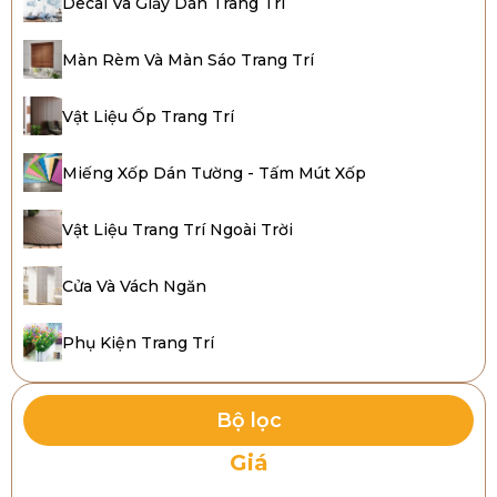
Decal Và Giấy Dán Trang Trí
Màn Rèm Và Màn Sáo Trang Trí
Vật Liệu Ốp Trang Trí
Miếng Xốp Dán Tường - Tấm Mút Xốp
Vật Liệu Trang Trí Ngoài Trời
Cửa Và Vách Ngăn
Phụ Kiện Trang Trí
Bộ lọc
Giá