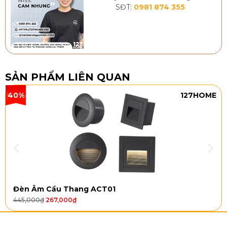
SĐT:
0981 874 355
SẢN PHẨM LIÊN QUAN
40%
127HOME
Đèn Âm Cầu Thang ACT01
445,000
₫
267,000
₫