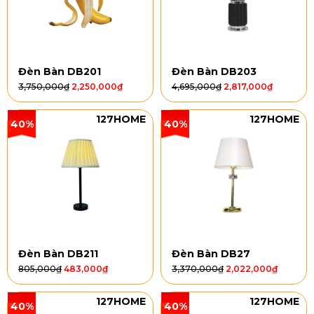
Đèn Bàn DB201
Đèn Bàn DB203
3,750,000
₫
2,250,000
₫
4,695,000
₫
2,817,000
₫
127HOME
127HOME
40%
40%
Đèn Bàn DB211
Đèn Bàn DB27
805,000
₫
483,000
₫
3,370,000
₫
2,022,000
₫
127HOME
127HOME
40%
40%