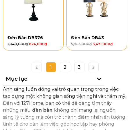
Đèn Bàn DB376
Đèn Bàn DB43
1,040,000
₫
624,000
₫
5,785,000
₫
3,471,000
₫
«
1
2
3
»
Mục lục
Ánh sáng luôn đóng vai trò quan trọng trong việc
tạo dựng một không gian sống tiện nghi và thẩm mỹ.
Đến với 127Home, bạn có thể dễ dàng tìm thấy
những mẫu
đèn bàn
không chỉ mang lại nguồn
sáng lý tưởng mà còn trở thành điểm nhấn ấn tượng,
tinh tế cho bàn làm việc, góc học tập hay phòng