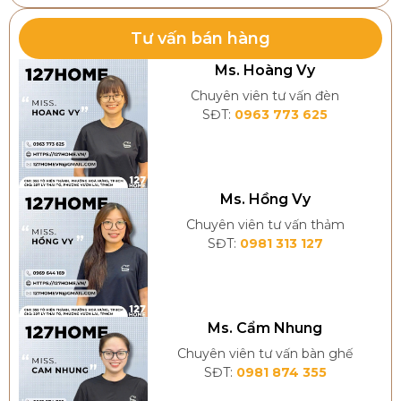
Tư vấn bán hàng
Ms. Hoàng Vy
Đèn bàn trang trí giúp tăng tính thẩm mỹ, tạo điểm
nhấn
Chuyên viên tư vấn đèn
SĐT:
0963 773 625
Ms. Hồng Vy
Chuyên viên tư vấn thảm
SĐT:
0981 313 127
Ms. Cẩm Nhung
Chuyên viên tư vấn bàn ghế
SĐT:
0981 874 355