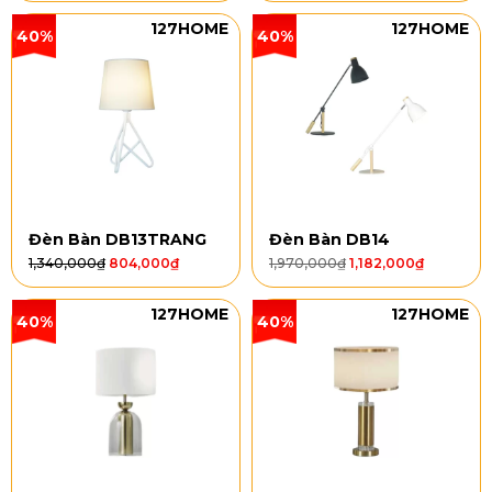
127HOME
127HOME
40%
40%
Đèn Bàn DB13TRANG
Đèn Bàn DB14
1,340,000
₫
804,000
₫
1,970,000
₫
1,182,000
₫
127HOME
127HOME
40%
40%