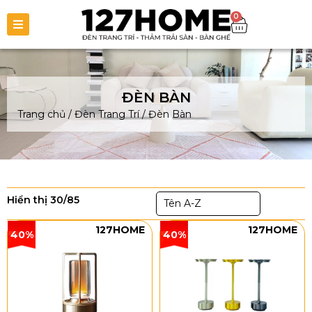
0
ĐÈN BÀN
Trang chủ
/
Đèn Trang Trí
/
Đèn Bàn
Hiển thị 30/85
Tên A-Z
127HOME
127HOME
40%
40%