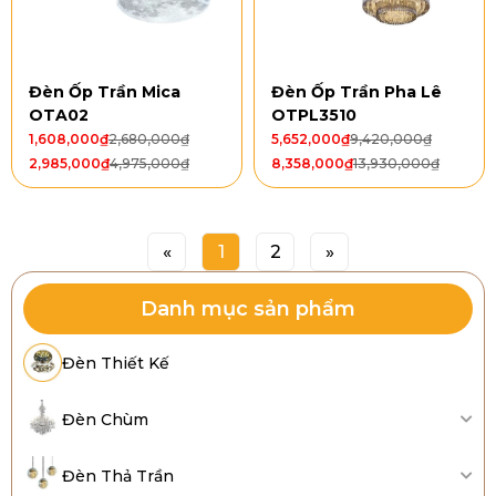
Đèn Ốp Trần Mica
Đèn Ốp Trần Pha Lê
OTA02
OTPL3510
1,608,000
₫
2,680,000
₫
5,652,000
₫
9,420,000
₫
2,985,000
₫
4,975,000
₫
8,358,000
₫
13,930,000
₫
«
1
2
»
Danh mục sản phẩm
Đèn Thiết Kế
Đèn Chùm
Đèn Thả Trần