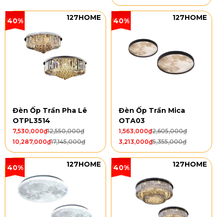
127HOME
127HOME
40%
40%
Đèn Ốp Trần Pha Lê
Đèn Ốp Trần Mica
OTPL3514
OTA03
7,530,000
₫
12,550,000
₫
1,563,000
₫
2,605,000
₫
10,287,000
₫
17,145,000
₫
3,213,000
₫
5,355,000
₫
127HOME
127HOME
40%
40%