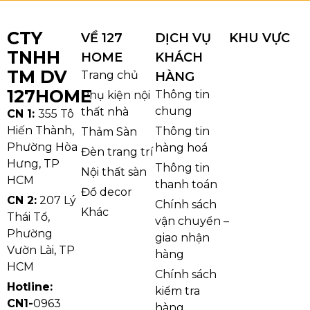
CTY
VỀ 127
DỊCH VỤ
KHU VỰC
TNHH
HOME
KHÁCH
TM DV
Trang chủ
HÀNG
127HOME
Thông tin
Phụ kiện nội
chung
thất nhà
CN 1:
355 Tô
Hiến Thành,
Thông tin
Thảm Sàn
Phường Hòa
hàng hoá
Đèn trang trí
Hưng, TP
Thông tin
Nội thất sàn
HCM
thanh toán
Đồ decor
CN 2:
207 Lý
Chính sách
Khác
Thái Tổ,
vận chuyển –
Phường
giao nhận
Vườn Lài, TP
hàng
HCM
Chính sách
Hotline:
kiểm tra
CN1-
0963
hàng