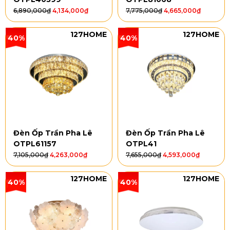
6,890,000
₫
4,134,000
₫
7,775,000
₫
4,665,000
₫
127HOME
127HOME
40%
40%
Đèn Ốp Trần Pha Lê
Đèn Ốp Trần Pha Lê
OTPL61157
OTPL41
7,105,000
₫
4,263,000
₫
7,655,000
₫
4,593,000
₫
127HOME
127HOME
40%
40%