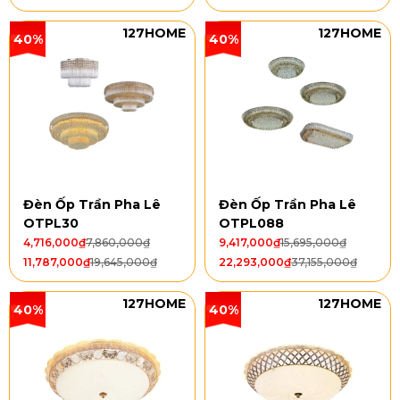
127HOME
127HOME
40%
40%
Đèn Ốp Trần Pha Lê
Đèn Ốp Trần Pha Lê
OTPL30
OTPL088
4,716,000
₫
7,860,000
₫
9,417,000
₫
15,695,000
₫
11,787,000
₫
19,645,000
₫
22,293,000
₫
37,155,000
₫
127HOME
127HOME
40%
40%