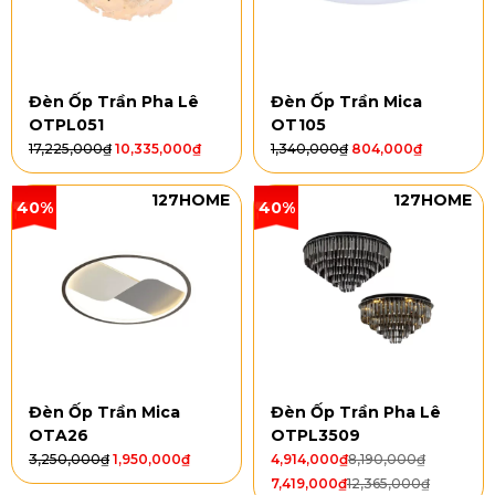
Đèn Ốp Trần Pha Lê
Đèn Ốp Trần Mica
OTPL051
OT105
17,225,000
₫
10,335,000
₫
1,340,000
₫
804,000
₫
127HOME
127HOME
40%
40%
Đèn Ốp Trần Mica
Đèn Ốp Trần Pha Lê
OTA26
OTPL3509
3,250,000
₫
1,950,000
₫
4,914,000
₫
8,190,000
₫
7,419,000
₫
12,365,000
₫