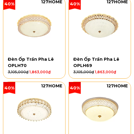
127HOME
127HOME
40%
40%
Đèn Ốp Trần Pha Lê
Đèn Ốp Trần Pha Lê
OPLH70
OPLH69
3,105,000
₫
1,863,000
₫
3,105,000
₫
1,863,000
₫
127HOME
127HOME
40%
40%