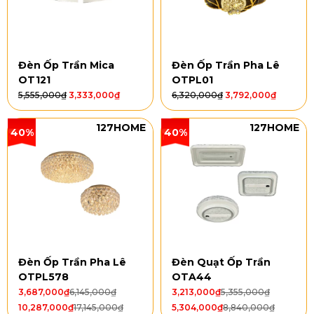
Đèn Ốp Trần Mica
Đèn Ốp Trần Pha Lê
OT121
OTPL01
5,555,000
₫
3,333,000
₫
6,320,000
₫
3,792,000
₫
127HOME
127HOME
40%
40%
Đèn Ốp Trần Pha Lê
Đèn Quạt Ốp Trần
OTPL578
OTA44
3,687,000
₫
6,145,000
₫
3,213,000
₫
5,355,000
₫
10,287,000
₫
17,145,000
₫
5,304,000
₫
8,840,000
₫