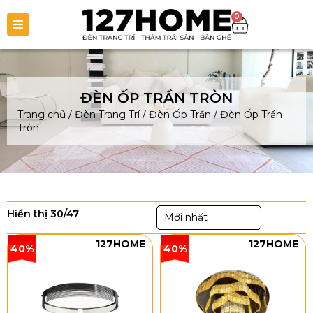
0
ĐÈN ỐP TRẦN TRÒN
Trang chủ
/
Đèn Trang Trí
/
Đèn Ốp Trần
/
Đèn Ốp Trần
Tròn
Hiển thị 30/47
Mới nhất
127HOME
127HOME
40%
40%