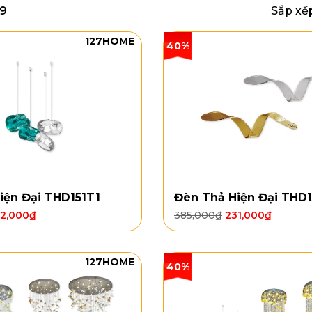
89
Sắp xế
127HOME
40%
iện Đại THD151T1
Đèn Thả Hiện Đại THD
62,000
₫
385,000
₫
231,000
₫
127HOME
40%