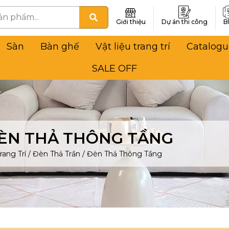
Giới thiệu
Dự án thi công
B
Sàn
Bàn ghế
Vật liệu trang trí
Catalogu
SALE OFF
ÈN THẢ THÔNG TẦNG
rang Trí
/
Đèn Thả Trần
/
Đèn Thả Thông Tầng