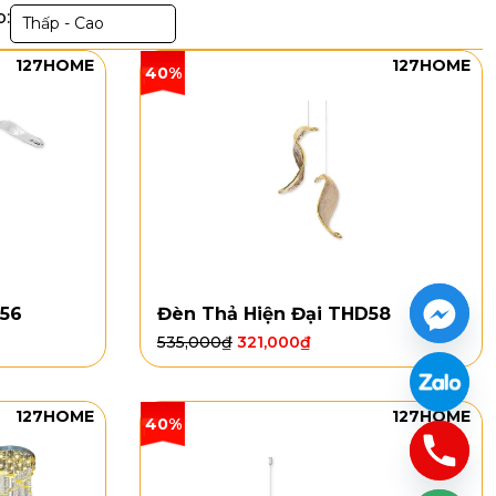
p:
Thấp - Cao
127HOME
127HOME
40%
156
Đèn Thả Hiện Đại THD58
535,000
₫
321,000
₫
127HOME
127HOME
40%