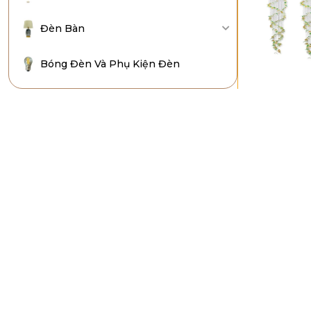
Đèn Bàn
Bóng Đèn Và Phụ Kiện Đèn
Đèn Thả H
Bộ lọc
357,000
₫
59
Giá
41,325,000
₫
40%
Tư vấn bán hàng
Ms. Hoàng Vy
Chuyên viên tư vấn đèn
SĐT:
0963 773 625