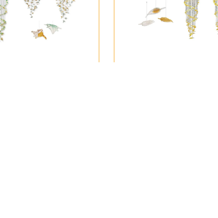
iện Đại THD125
Đèn Thả Hiện Đại THD
5,000
₫
378,000
₫
630,000
₫
68,875,000
₫
33,000,000
₫
55,000,000
₫
127HOME
40%