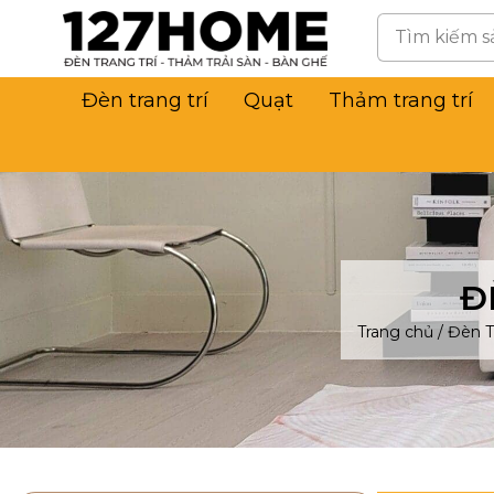
Đèn trang trí
Quạt
Thảm trang trí
Đ
Trang chủ
/
Đèn T