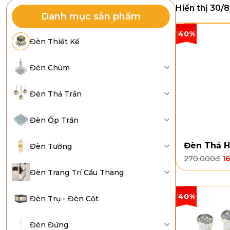
Hiển thị 30/
Danh mục sản phẩm
40%
Đèn Thiết Kế
Đèn Chùm
Đèn Thả Trần
Đèn Ốp Trần
Đèn Thả H
Đèn Tường
270,000
₫
1
Đèn Trang Trí Cầu Thang
40%
Đèn Trụ - Đèn Cột
Đèn Đứng