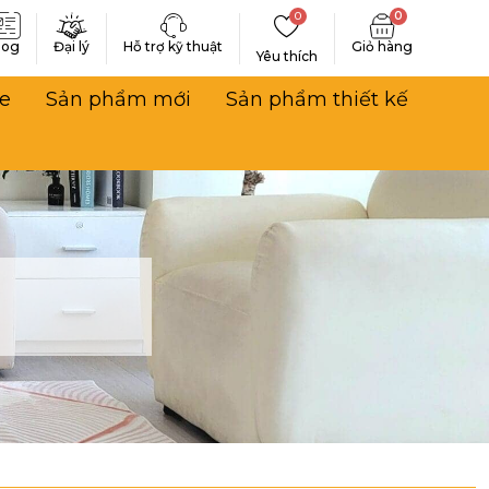
0
0
log
Đại lý
Hỗ trợ kỹ thuật
Yêu thích
e
Sản phẩm mới
Sản phẩm thiết kế