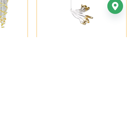
153
Đèn Thả Hiện Đại THD152T1
630,000
₫
378,000
₫
127HOME
127HOME
40%