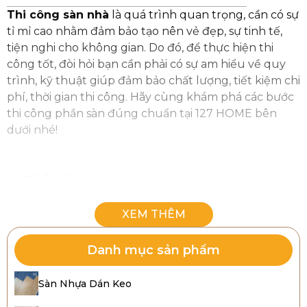
Thi công
sàn nhà
là quá trình quan trọng, cần có sự
tỉ mỉ cao nhằm đảm bảo tạo nên vẻ đẹp, sự tinh tế,
tiện nghi cho không gian. Do đó, để thực hiện thi
công tốt, đòi hỏi bạn cần phải có sự am hiểu về quy
trình, kỹ thuật giúp đảm bảo chất lượng, tiết kiệm chi
phí, thời gian thi công. Hãy cùng khám phá các bước
thi công phần sàn đúng chuẩn tại 127 HOME bên
dưới nhé!
1. Thi công sàn đúng kỹ thuật có
lợi ích gì?
Thi công sàn
đúng kỹ thuật không chỉ góp phần
đảm bảo chất lượng, độ bền mà còn mang lại nhiều
Danh mục sản phẩm
lợi ích vượt trội, bao gồm:
Sàn Nhựa Dán Keo