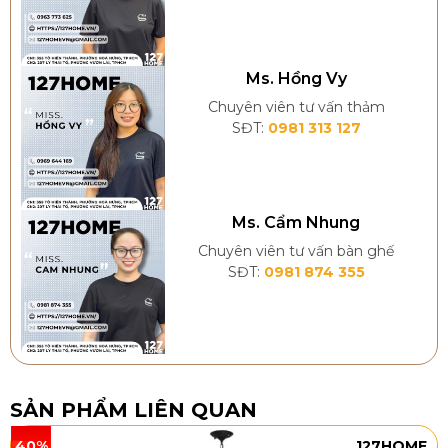
pháp sẽ giúp bề mặt sàn phẳng, kín hơn, góp phần
giúp việc vệ sinh sàn diễn ra một cách hiệu quả,
nhanh chóng hơn.
Ms. Hồng Vy
Chuyên viên tư vấn thảm
SĐT:
0981 313 127
Ms. Cẩm Nhung
Chuyên viên tư vấn bàn ghế
SĐT:
0981 874 355
SẢN PHẨM LIÊN QUAN
Thi công sàn đúng kỹ thuật mang lại nhiều lợi ích
vượt trội về đội bền, thời gian
40%
127HOME