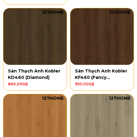
127HOME
127HOME
Sàn Thạch Anh Kobler
Sàn Thạch Anh Kobler
KD460 (Diamond)
KF460 (Fancy
Diamond)
860,000
₫
950,000
₫
127HOME
127HOME