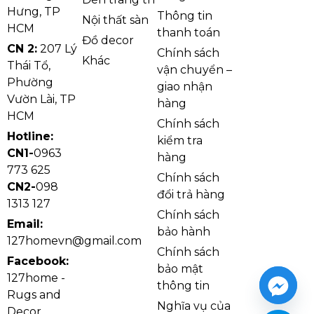
Hưng, TP
Thông tin
Nội thất sàn
HCM
thanh toán
Đồ decor
CN 2:
207 Lý
Chính sách
Khác
Thái Tổ,
vận chuyển –
Phường
giao nhận
Vườn Lài, TP
hàng
HCM
Chính sách
Hotline:
kiểm tra
CN1-
0963
hàng
773 625
Chính sách
CN2-
098
đổi trả hàng
1313 127
Chính sách
Email:
bảo hành
Thi công các loại sàn gỗ mang lại cảm giác ấm
127homevn@gmail.com
Chính sách
cúng cho không gian
Facebook:
bảo mật
127home -
thông tin
Rugs and
2.2. Sàn nhựa
Nghĩa vụ của
Decor