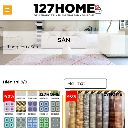
0
SÀN
Trang chủ
/
Sàn
Hiển thị 9/9
Mới nhất
127HOME
127HOME
40%
40%