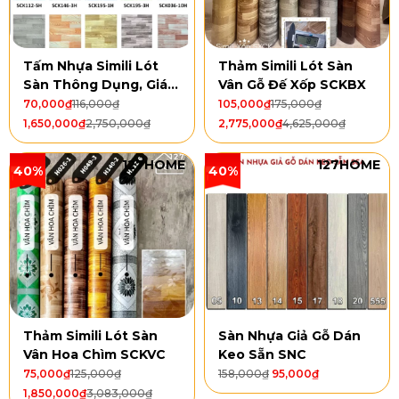
Tấm Nhựa Simili Lót
Thảm Simili Lót Sàn
Sàn Thông Dụng, Giá
Vân Gỗ Đế Xốp SCKBX
Rẻ SCK
70,000
₫
116,000
₫
105,000
₫
175,000
₫
1,650,000
₫
2,750,000
₫
2,775,000
₫
4,625,000
₫
127HOME
127HOME
40%
40%
Thảm Simili Lót Sàn
Sàn Nhựa Giả Gỗ Dán
Vân Hoa Chìm SCKVC
Keo Sẵn SNC
75,000
₫
125,000
₫
158,000
₫
95,000
₫
1,850,000
₫
3,083,000
₫