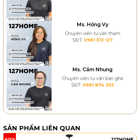
pháp sẽ giúp bề mặt sàn phẳng, kín hơn, góp phần
giúp việc vệ sinh sàn diễn ra một cách hiệu quả,
nhanh chóng hơn.
Ms. Hồng Vy
Chuyên viên tư vấn thảm
SĐT:
0981 313 127
Ms. Cẩm Nhung
Chuyên viên tư vấn bàn ghế
SĐT:
0981 874 355
SẢN PHẨM LIÊN QUAN
Thi công sàn đúng kỹ thuật mang lại nhiều lợi ích
vượt trội về đội bền, thời gian
40%
127HOME