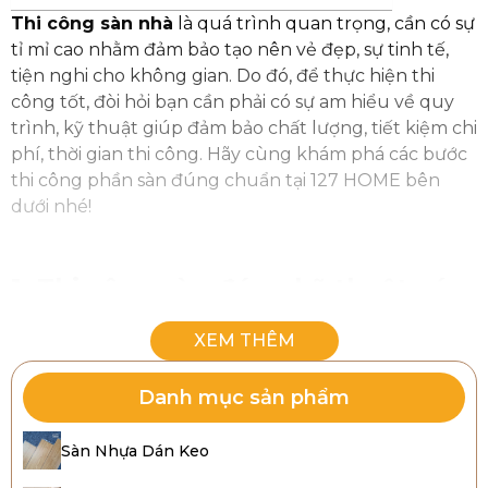
Thi công
sàn nhà
là quá trình quan trọng, cần có sự
tỉ mỉ cao nhằm đảm bảo tạo nên vẻ đẹp, sự tinh tế,
tiện nghi cho không gian. Do đó, để thực hiện thi
công tốt, đòi hỏi bạn cần phải có sự am hiểu về quy
trình, kỹ thuật giúp đảm bảo chất lượng, tiết kiệm chi
phí, thời gian thi công. Hãy cùng khám phá các bước
thi công phần sàn đúng chuẩn tại 127 HOME bên
dưới nhé!
1. Thi công sàn đúng kỹ thuật có
lợi ích gì?
Thi công sàn
đúng kỹ thuật không chỉ góp phần
đảm bảo chất lượng, độ bền mà còn mang lại nhiều
Danh mục sản phẩm
lợi ích vượt trội, bao gồm:
Sàn Nhựa Dán Keo