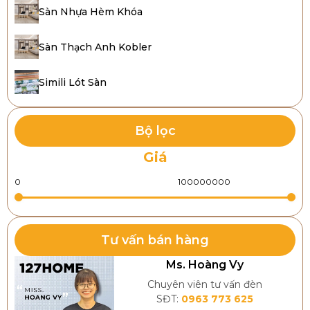
Tăng tính thẩm mỹ:
Mặt sàn khi được thi công
Sàn Nhựa Hèm Khóa
đúng kỹ thuật sẽ đảm bảo độ láng mịn, đều màu,
nhằm đảm bảo nét đẹp hiện đại, tính năng thẩm
Sàn Thạch Anh Kobler
mỹ cho không gian.
Đảm bảo chất lượng:
Thi công đúng kỹ thuật, sử
Simili Lót Sàn
dụng vật liệu tốt sẽ giúp sàn nhà có độ phẳng, có
khả năng chịu lực tốt, góp phần đảm bảo độ bền
bỉ, gia tăng tuổi thọ sử dụng theo thời gian.
Bộ lọc
Đảm bảo độ an toàn
: Việc thi công sàn đúng tiêu
chuẩn, chất lượng còn đảm bảo độ ma sát cần
Giá
thiết, tránh tình trạng trơn trượt, hạn chế tình
trạng rò rỉ điện, giúp đảm bảo sự an toàn cho các
thành viên trong gia đình.
Tiết kiệm chi phí
: Quá trình thi công sàn phù hợp,
đảm bảo tiêu chuẩn sẽ giúp bạn tránh gặp phải
Tư vấn bán hàng
các sự cố, đảm bảo thời gian thi công đúng tiến độ,
Ms. Hoàng Vy
tiết kiệm được phần lớn chi phí thi công, xây dựng
Chuyên viên tư vấn đèn
và bảo trì, sửa chữa.
SĐT:
0963 773 625
Dễ dàng vệ sinh:
Việc thi công sàn đúng phương