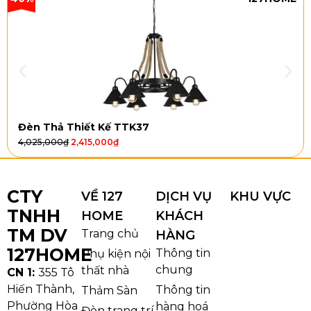
2. Quá trình thi công sàn thường
diễn ra ở các loại sàn nào?
Hiện nay, quy trình thi công được diễn ra ở khá nhiều
loại sàn. Mỗi loại đều có những đặc điểm, tiêu chuẩn
thi công khác nhau, bao gồm:
Đèn Thả Thiết Kế TTK37
4,025,000
₫
2,415,000
₫
2.1. Sàn gỗ
CTY
VỀ 127
DỊCH VỤ
KHU VỰC
Quá trình
thi công sàn
gỗ không chỉ mang lại nét
TNHH
HOME
KHÁCH
đẹp hiện đại, sang trọng, ấm cúng mà còn tạo cảm
TM DV
Trang chủ
HÀNG
giác thoải mái, thuận tiện khi di chuyển. Bên cạnh đó,
127HOME
Thông tin
Phụ kiện nội
các loại sàn gỗ còn được đánh giá cao nhờ khả năng
chung
thất nhà
điều hoà nhiệt độ, khả năng cách điện tốt. Ngoài ra,
CN 1:
355 Tô
chúng còn rất thân thiện với môi trường, an toàn với
Hiến Thành,
Thông tin
Thảm Sàn
sức khỏe người dùng.
Phường Hòa
hàng hoá
Đèn trang trí