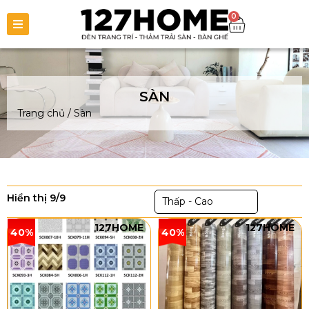
0
SÀN
Trang chủ
/
Sàn
Hiển thị 9/9
Thấp - Cao
127HOME
127HOME
40%
40%