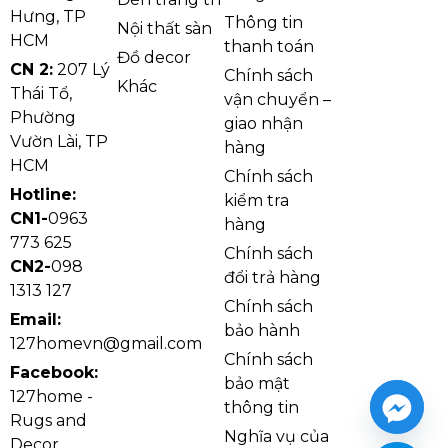
Hưng, TP
Thông tin
Nội thất sàn
HCM
thanh toán
Đồ decor
CN 2:
207 Lý
Chính sách
Khác
Thái Tổ,
vận chuyển –
Phường
giao nhận
Vườn Lài, TP
hàng
HCM
Chính sách
Hotline:
kiểm tra
CN1-
0963
hàng
773 625
Chính sách
CN2-
098
đổi trả hàng
1313 127
Chính sách
Email:
bảo hành
Thi công các loại sàn gỗ mang lại cảm giác ấm
127homevn@gmail.com
Chính sách
cúng cho không gian
Facebook:
bảo mật
127home -
thông tin
Rugs and
2.2. Sàn nhựa
Nghĩa vụ của
Decor