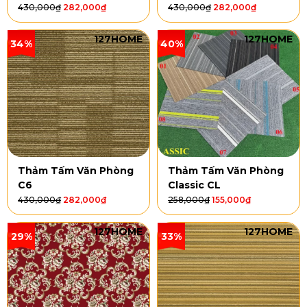
430,000
₫
282,000
₫
430,000
₫
282,000
₫
127HOME
127HOME
34%
40%
Thảm Tấm Văn Phòng
Thảm Tấm Văn Phòng
C6
Classic CL
430,000
₫
282,000
₫
258,000
₫
155,000
₫
127HOME
127HOME
29%
33%