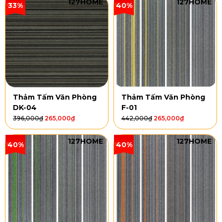
127HOME
127HOME
33%
40%
Thảm Tấm Văn Phòng
Thảm Tấm Văn Phòng
DK-04
F-01
396,000
₫
265,000
₫
442,000
₫
265,000
₫
127HOME
127HOME
40%
40%