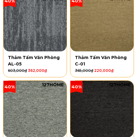
40%
40%
Thảm Tấm Văn Phòng
Thảm Tấm Văn Phòng
AL-05
C-01
603,000
₫
362,000
₫
365,000
₫
220,000
₫
127HOME
127HOME
40%
40%