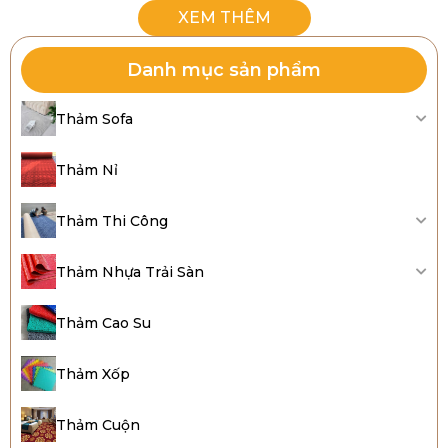
Danh mục sản phẩm
Thảm Sofa
Thảm Nỉ
Thảm Thi Công
Thảm trải sàn Bida đẹp, giá rẻ
Thảm Nhựa Trải Sàn
1. Ý nghĩa, vai trò của thảm lót sàn
bida
Thảm Cao Su
Lợi ích thảm trải sàn bida:
Thảm Xốp
Thảm Cuộn
Tăng thẩm mỹ, tạo không gian ấn tượng.