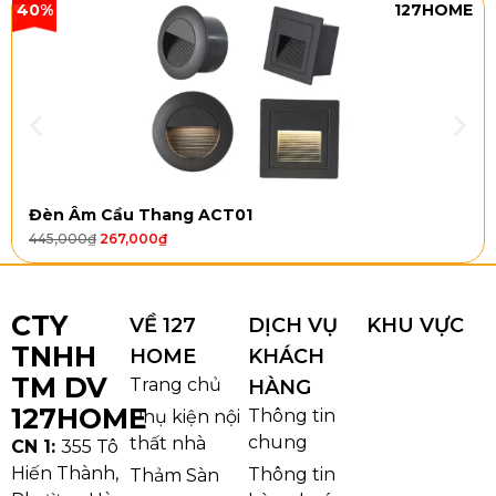
40%
127HOME
Đèn Âm Cầu Thang ACT01
445,000
₫
267,000
₫
CTY
VỀ 127
DỊCH VỤ
KHU VỰC
Thảm trải sàn bida chất liệu cao su tổng hợp
TNHH
HOME
KHÁCH
TM DV
Trang chủ
HÀNG
=> Chi tiết: Bảng
giá thảm cao su
mới nhất
127HOME
Thông tin
Phụ kiện nội
chung
thất nhà
CN 1:
355 Tô
Hiến Thành,
Thông tin
Thảm Sàn
2.2.
Thảm nhựa PVC