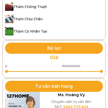
Bảo vệ sàn và bi bida, giảm chi phí sửa chữa.
Thảm Chống Trượt
Hạn chế tiếng ồn, tạo môi trường chơi lý tưởng.
Dễ vệ sinh, nâng cao trải nghiệm chơi.
Thảm Chùi Chân
Thảm Cỏ Nhân Tạo
Bộ lọc
Giá
Tư vấn bán hàng
Ms. Hoàng Vy
Tham khảo các mẫu thảm trải sàn bida phổ biến
Chuyên viên tư vấn đèn
SĐT:
0963 773 625