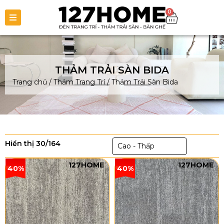
0
THẢM TRẢI SÀN BIDA
Trang chủ
/
Thảm Trang Trí
/
Thảm Trải Sàn Bida
Hiển thị 30/164
Cao - Thấp
127HOME
127HOME
40%
40%