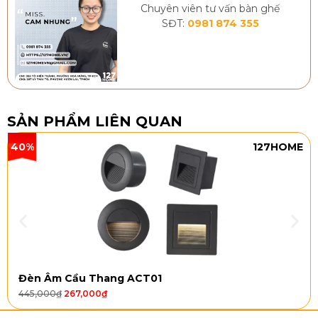
Chuyên viên tư vấn bàn ghế
SĐT:
0981 874 355
SẢN PHẨM LIÊN QUAN
40%
127HOME
Đèn Âm Cầu Thang ACT01
445,000
₫
267,000
₫