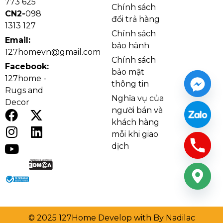
773 625
Chính sách
CN2-
098
đổi trả hàng
1313 127
Chính sách
Email:
bảo hành
127homevn@gmail.com
Chính sách
Facebook:
bảo mật
127home -
thông tin
Rugs and
Nghĩa vụ của
Decor
người bán và
khách hàng
mỗi khi giao
dịch
© 2025 127Home Develop with By Nadilac