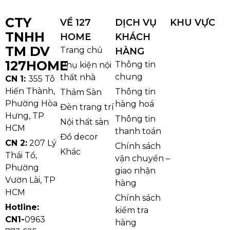
CTY
VỀ 127
DỊCH VỤ
KHU VỰC
TNHH
HOME
KHÁCH
TM DV
Trang chủ
HÀNG
127HOME
Thông tin
Phụ kiện nội
chung
thất nhà
CN 1:
355 Tô
Hiến Thành,
Thông tin
Thảm Sàn
Phường Hòa
hàng hoá
Đèn trang trí
Hưng, TP
Thông tin
Nội thất sàn
HCM
thanh toán
Đồ decor
CN 2:
207 Lý
Chính sách
Khác
Thái Tổ,
vận chuyển –
Phường
giao nhận
Vườn Lài, TP
hàng
HCM
Chính sách
Hotline:
kiểm tra
CN1-
0963
hàng