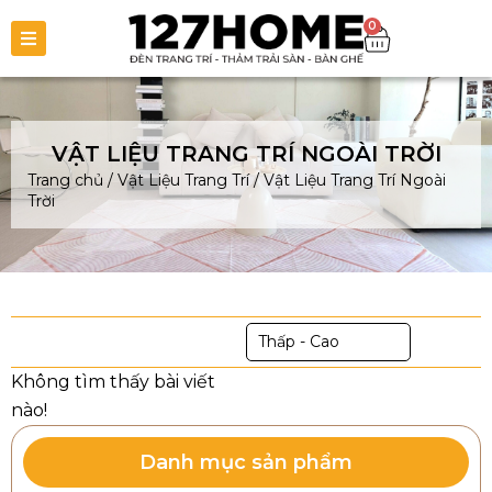
0
VẬT LIỆU TRANG TRÍ NGOÀI TRỜI
Trang chủ
/
Vật Liệu Trang Trí
/
Vật Liệu Trang Trí Ngoài
Trời
Thấp - Cao
Danh mục sản phẩm