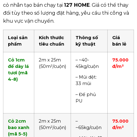
cỏ nhân tạo bán chạy tại
127 HOME
. Giá có thể thay
đổi tùy theo số lượng đặt hàng, yêu cầu thi công và
khu vực vận chuyển.
Loại sản
Kích thước
Thông số
Giá
phẩm
tiêu chuẩn
kỹ thuật
bán lẻ
Cỏ 1cm
2m x 25m
– ~40-
75.000
đế dày lá
(50m²/cuộn)
45kg/cuộn
đ/m²
tươi (mã
– Mũi dệt:
4-8)
33 mũi
– Đế phủ
PU
Cỏ 2cm
2m x 25m
–
75.000
bao xanh
(50m²/cuộn)
~65kg/cuộn
đ/m²
(mã 5-5)