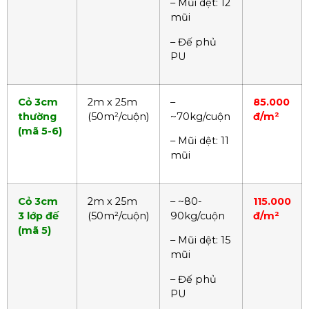
– Mũi dệt: 12
mũi
– Đế phủ
PU
Cỏ 3cm
2m x 25m
–
85.000
thường
(50m²/cuộn)
~70kg/cuộn
đ/m²
(mã 5-6)
– Mũi dệt: 11
mũi
Cỏ 3cm
2m x 25m
– ~80-
115.000
3 lớp đế
(50m²/cuộn)
90kg/cuộn
đ/m²
(mã 5)
– Mũi dệt: 15
mũi
– Đế phủ
PU