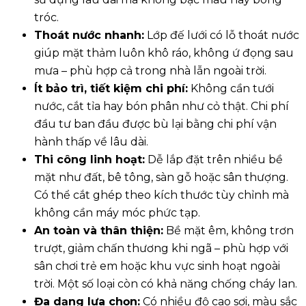
tróc.
Thoát nước nhanh
:
Lớp đế lưới có lỗ thoát nước
giúp mặt thảm luôn khô ráo, không ứ đọng sau
mưa – phù hợp cả trong nhà lẫn ngoài trời.
Ít bảo trì, tiết kiệm chi phí
:
Không cần tưới
nước, cắt tỉa hay bón phân như cỏ thật. Chi phí
đầu tư ban đầu được bù lại bằng chi phí vận
hành thấp về lâu dài.
Thi công linh hoạt
:
Dễ lắp đặt trên nhiều bề
mặt như đất, bê tông, sàn gỗ hoặc sân thượng.
Có thể cắt ghép theo kích thước tùy chỉnh mà
không cần máy móc phức tạp.
An toàn và thân thiện
:
Bề mặt êm, không trơn
trượt, giảm chấn thương khi ngã – phù hợp với
sân chơi trẻ em hoặc khu vực sinh hoạt ngoài
trời. Một số loại còn có khả năng chống cháy lan.
Đa dạng lựa chọn
:
Có nhiều độ cao sợi, màu sắc