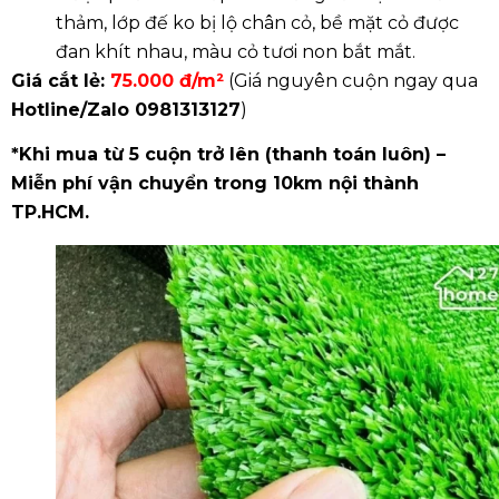
thảm, lớp đế ko bị lộ chân cỏ, bề mặt cỏ được
đan khít nhau, màu cỏ tươi non bắt mắt.
Giá cắt lẻ:
75.000 đ/m²
(Giá nguyên cuộn ngay qua
Hotline/Zalo
0981313127
)
*Khi mua từ 5 cuộn trở lên (thanh toán luôn) –
Miễn phí vận chuyển trong 10km nội thành
TP.HCM.