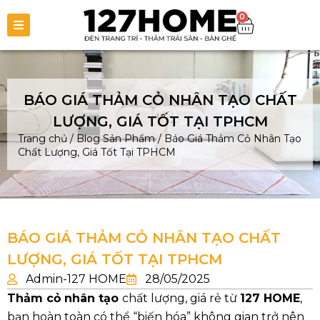
0
BÁO GIÁ THẢM CỎ NHÂN TẠO CHẤT
LƯỢNG, GIÁ TỐT TẠI TPHCM
Trang chủ
/
Blog Sản Phẩm
/
Báo Giá Thảm Cỏ Nhân Tạo
Chất Lượng, Giá Tốt Tại TPHCM
BÁO GIÁ THẢM CỎ NHÂN TẠO CHẤT
LƯỢNG, GIÁ TỐT TẠI TPHCM
Admin-127 HOME
28/05/2025
Thảm cỏ nhân tạo
chất lượng, giá rẻ từ
127 HOME
,
bạn hoàn toàn có thể “biến hóa” không gian trở nên