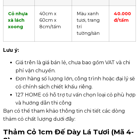
Cỏ nhựa
40cm x
Màu xanh
40.000
xà lách
60cm x
tươi, trang
đ/tấm
xoong
8cm/tấm
trí
tường/sàn
Lưu ý:
Giá trên là giá bán lẻ, chưa bao gồm VAT và chi
phí vận chuyển.
Đơn hàng số lượng lớn, công trình hoặc đại lý sẽ
có chính sách chiết khấu riêng.
127 HOME có hỗ trợ tư vấn chọn loại cỏ phù hợp
và hướng dẫn thi công
Bạn có thể tham khảo thông tin chi tiết các dòng
thảm cỏ chất lượng dưới đây:
Thảm Cỏ 1cm Đế Dày Lá Tươi (Mã 4-