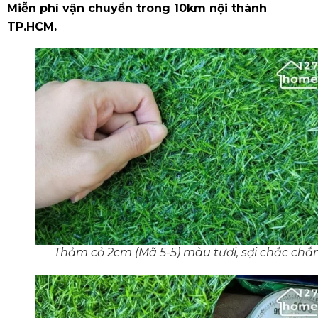
Miễn phí vận chuyển trong 10km nội thành
TP.HCM.
Thảm cỏ 2cm (Mã 5-5) màu tươi, sợi chắc chắ