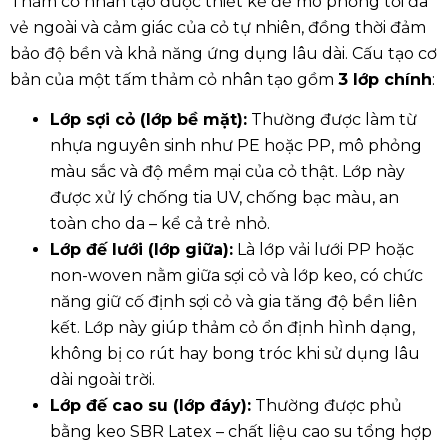
Thảm cỏ nhân tạo được thiết kế để mô phỏng tối đa
vẻ ngoài và cảm giác của cỏ tự nhiên, đồng thời đảm
bảo độ bền và khả năng ứng dụng lâu dài. Cấu tạo cơ
bản của một tấm thảm cỏ nhân tạo gồm
3 lớp chính
:
Lớp sợi cỏ (lớp bề mặt):
Thường
được làm từ
nhựa nguyên sinh như
PE hoặc PP
, mô phỏng
màu sắc và độ mềm mại của cỏ thật. Lớp này
được xử lý chống tia UV, chống bạc màu, an
toàn cho da – kể cả trẻ nhỏ.
Lớp đế lưới (lớp giữa):
Là lớp vải lưới PP hoặc
non-woven nằm giữa sợi cỏ và lớp keo, có chức
năng giữ cố định sợi cỏ và gia tăng độ bền liên
kết. Lớp này giúp thảm cỏ ổn định hình dạng,
không bị co rút hay bong tróc khi sử dụng lâu
dài ngoài trời.
Lớp đế cao su (lớp đáy):
Thường được phủ
bằng keo SBR Latex – chất liệu cao su tổng hợp