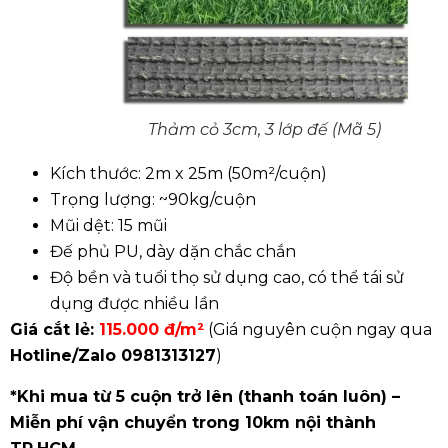
Thảm cỏ 3cm, 3 lớp đế (Mã 5)
Kích thước: 2m x 25m (50m²/cuộn)
Trọng lượng: ~90kg/cuộn
Mũi dệt: 15 mũi
Đế phủ PU, dày dặn chắc chắn
Độ bền và tuổi thọ sử dụng cao, có thể tái sử
dụng được nhiều lần
Giá cắt lẻ:
115.000 đ/m²
(Giá nguyên cuộn ngay qua
Hotline/Zalo
0981313127
)
*Khi mua từ 5 cuộn trở lên (thanh toán luôn) –
Miễn phí vận chuyển trong 10km nội thành