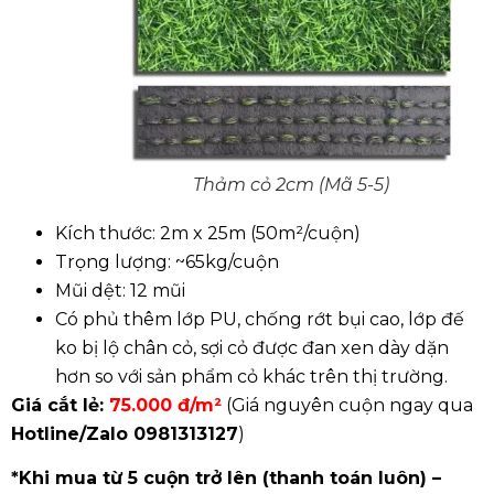
Thảm cỏ 2cm (Mã 5-5)
Kích thước: 2m x 25m (50m²/cuộn)
Trọng lượng: ~65kg/cuộn
Mũi dệt: 12 mũi
Có phủ thêm lớp PU, chống rớt bụi cao, lớp đế
ko bị lộ chân cỏ, sợi cỏ được đan xen dày dặn
hơn so với sản phẩm cỏ khác trên thị trường.
Giá cắt lẻ:
75.000 đ/m²
(Giá nguyên cuộn ngay qua
Hotline/Zalo
0981313127
)
*Khi mua từ 5 cuộn trở lên (thanh toán luôn) –