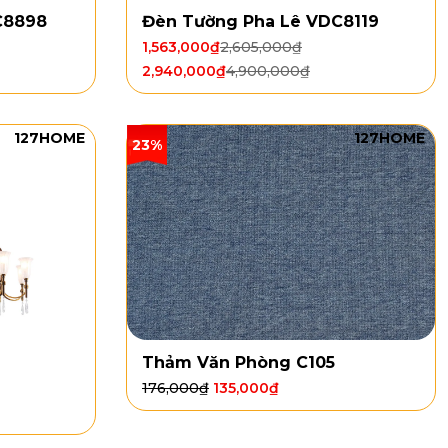
C8898
Đèn Tường Pha Lê VDC8119
1,563,000
₫
2,605,000
₫
2,940,000
₫
4,900,000
₫
127HOME
127HOME
23%
Thảm Văn Phòng C105
176,000
₫
135,000
₫