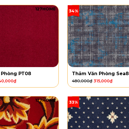
127HOME
34%
 Phòng PT08
Thảm Văn Phòng Sea
40,000
₫
480,000
₫
315,000
₫
127HOME
33%