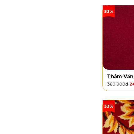
33%
Thảm Văn
360,000
₫
2
33%