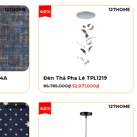
127HOME
127HOME
40%
84A
Đèn Thả Pha Lê TPL1219
86,785,000
₫
52,071,000
₫
127HOME
127HOME
40%