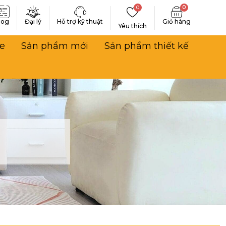
0
0
log
Đại lý
Hỗ trợ kỹ thuật
Yêu thích
e
Sản phẩm mới
Sản phẩm thiết kế