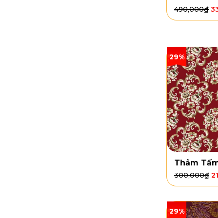
490,000
₫
3
29%
Thảm Tấm
300,000
₫
2
29%