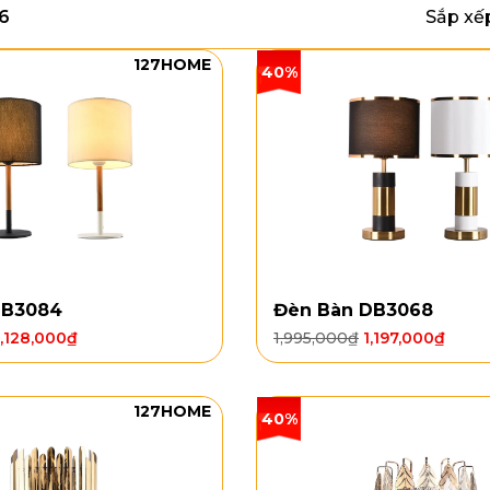
76
Sắp xế
127HOME
40%
DB3084
Đèn Bàn DB3068
1,128,000
₫
1,995,000
₫
1,197,000
₫
127HOME
40%