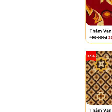
Thảm Văn
490,000
₫
3
33%
Thảm Văn