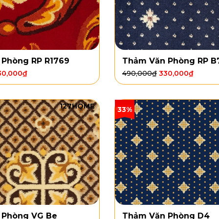
 Phòng RP R1769
Thảm Văn Phòng RP B
30,000
₫
490,000
₫
330,000
₫
127HOME
33%
 Phòng VG Be
Thảm Văn Phòng D4