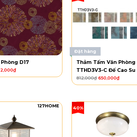
Đặt hàng
 Phòng D17
Thảm Tấm Văn Phòng
12,000
₫
TTHD3V3-C Đế Cao Su
812,000
₫
650,000
₫
127HOME
40%