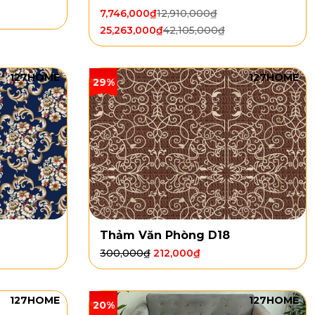
7,746,000
₫
12,910,000
₫
25,263,000
₫
42,105,000
₫
127HOME
127HOME
29%
Thảm Văn Phòng D18
300,000
₫
212,000
₫
127HOME
127HOME
20%