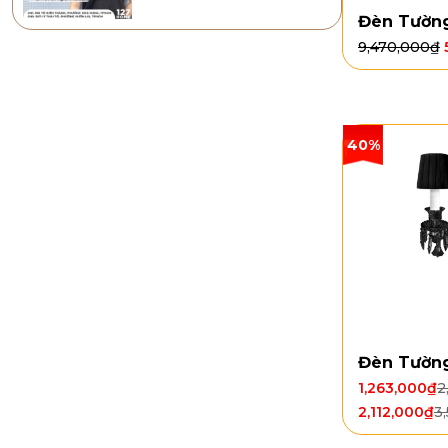
Đèn Tườn
9,470,000
₫
40%
Đèn Tườn
1,263,000
₫
2
2,112,000
₫
3