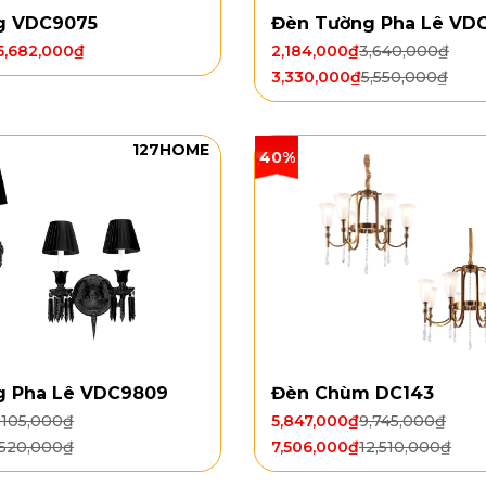
g VDC9075
Đèn Tường Pha Lê VD
5,682,000
₫
2,184,000
₫
3,640,000
₫
3,330,000
₫
5,550,000
₫
127HOME
40%
g Pha Lê VDC9809
Đèn Chùm DC143
,105,000
₫
5,847,000
₫
9,745,000
₫
,520,000
₫
7,506,000
₫
12,510,000
₫