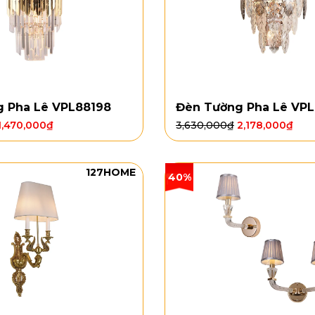
 Pha Lê VPL88198
Đèn Tường Pha Lê VPL
1,470,000
₫
3,630,000
₫
2,178,000
₫
127HOME
40%