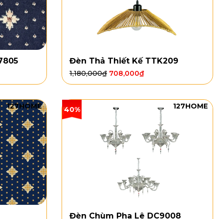
7805
Đèn Thả Thiết Kế TTK209
1,180,000
₫
708,000
₫
127HOME
127HOME
40%
Đèn Chùm Pha Lê DC9008