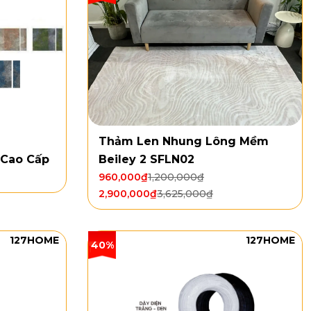
Thảm Len Nhung Lông Mềm
 Cao Cấp
Beiley 2 SFLN02
960,000
₫
1,200,000
₫
2,900,000
₫
3,625,000
₫
127HOME
127HOME
40%