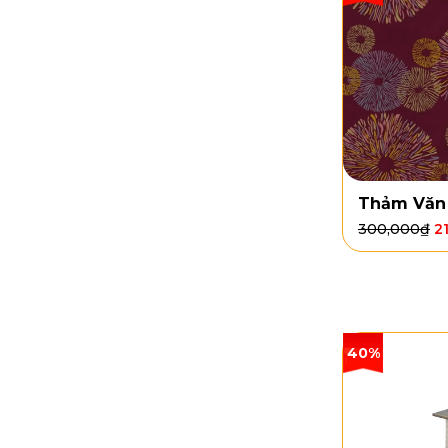
Thảm Văn
300,000
₫
2
40%