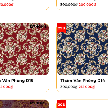
30,000
₫
300,000
₫
200,000
₫
127HOME
29%
 Văn Phòng D15
Thảm Văn Phòng D14
12,000
₫
300,000
₫
212,000
₫
127HOME
20%