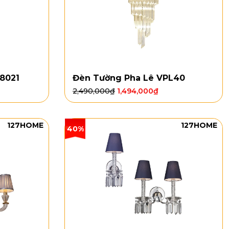
8021
Đèn Tường Pha Lê VPL40
2,490,000
₫
1,494,000
₫
127HOME
127HOME
40%