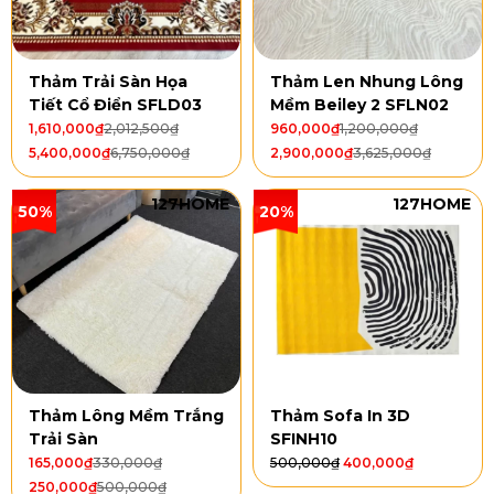
Thảm Trải Sàn Họa
Thảm Len Nhung Lông
Tiết Cổ Điển SFLD03
Mềm Beiley 2 SFLN02
1,610,000
₫
2,012,500
₫
960,000
₫
1,200,000
₫
5,400,000
₫
6,750,000
₫
2,900,000
₫
3,625,000
₫
127HOME
127HOME
50%
20%
Thảm Lông Mềm Trắng
Thảm Sofa In 3D
Trải Sàn
SFINH10
165,000
₫
330,000
₫
500,000
₫
400,000
₫
250,000
₫
500,000
₫