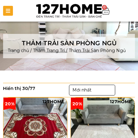
0
THẢM TRẢI SÀN PHÒNG NGỦ
Trang chủ
/
Thảm Trang Trí
/
Thảm Trải Sàn Phòng Ngủ
Hiển thị 30/77
Mới nhất
127HOME
127HOME
20%
20%