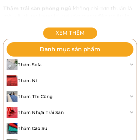
Thảm trải sàn phòng ngủ
không chỉ đơn thuần là
một vật dụng trang trí, mà còn mang đến nhiều lợi
ích thiết thực cho gia đình bạn.
Giữ ấm và bảo vệ sức khỏe:
Thảm trải sàn phòng
Danh mục sản phẩm
ngủ giúp duy trì nhiệt độ trong phòng, giữ ấm cho
sàn nhà, đặc biệt hữu ích vào mùa lạnh. Với những
Thảm Sofa
gia đình có trẻ nhỏ và người lớn tuổi, thảm không
chỉ tạo sự ấm áp mà còn bảo vệ sức khỏe, giảm
Thảm Nỉ
nguy cơ cảm lạnh do tiếp xúc trực tiếp với sàn
lạnh.
Thảm Thi Công
Giảm tiếng ồn:
Một trong những ưu điểm nổi bật
của thảm trải sàn là khả năng giúp giảm tiếng ồn
Thảm Nhựa Trải Sàn
từ việc di chuyển và âm thanh từ bên ngoài, mang
đến không gian yên tĩnh và thư giãn.
Thảm Cao Su
Bảo vệ sàn nhà:
Thảm trải sàn phòng ngủ đóng
vai trò quan trọng trong việc bảo vệ sàn gỗ, gạch