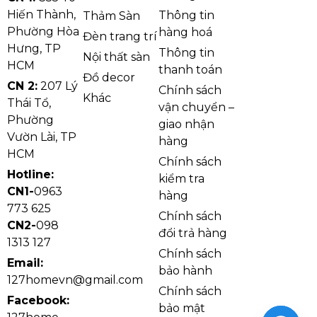
Hiến Thành,
Thông tin
Thảm Sàn
Phường Hòa
hàng hoá
Đèn trang trí
Hưng, TP
Thông tin
Nội thất sàn
HCM
thanh toán
Đồ decor
CN 2:
207 Lý
Chính sách
Khác
Thái Tổ,
vận chuyển –
Phường
giao nhận
Vườn Lài, TP
hàng
HCM
Chính sách
Hotline:
kiểm tra
CN1-
0963
hàng
773 625
Chính sách
CN2-
098
đổi trả hàng
1313 127
Chính sách
Email:
bảo hành
127homevn@gmail.com
Chính sách
Facebook:
bảo mật