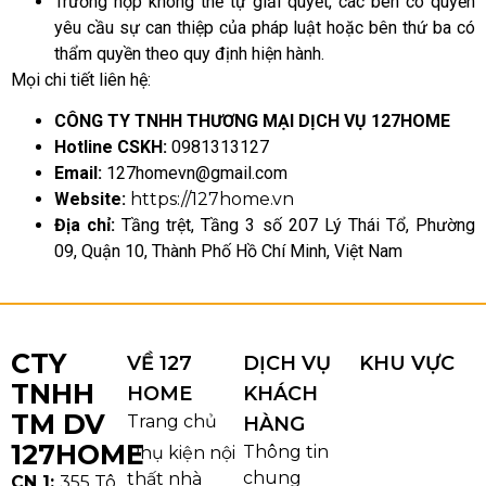
Trường hợp không thể tự giải quyết, các bên có quyền
yêu cầu sự can thiệp của pháp luật hoặc bên thứ ba có
thẩm quyền theo quy định hiện hành.
Mọi chi tiết liên hệ:
CÔNG TY TNHH THƯƠNG MẠI DỊCH VỤ 127HOME
Hotline CSKH:
0981313127
Email:
127homevn@gmail.com
Website:
https://127home.vn
Địa chỉ:
Tầng trệt, Tầng 3 số 207 Lý Thái Tổ, Phường
09, Quận 10, Thành Phố Hồ Chí Minh, Việt Nam
CTY
VỀ 127
DỊCH VỤ
KHU VỰC
TNHH
HOME
KHÁCH
TM DV
Trang chủ
HÀNG
127HOME
Thông tin
Phụ kiện nội
chung
thất nhà
CN 1:
355 Tô