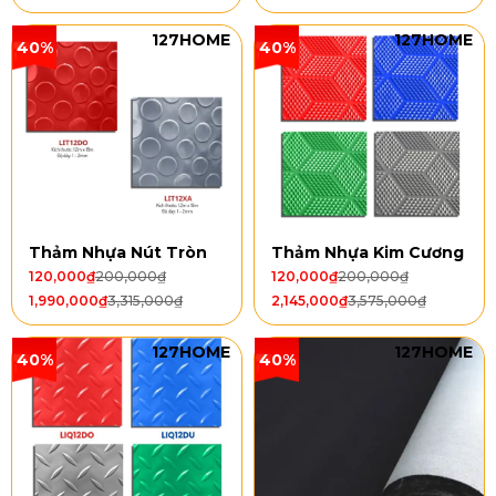
127HOME
127HOME
40%
40%
Thảm Nhựa Nút Tròn
Thảm Nhựa Kim Cương
120,000
₫
200,000
₫
120,000
₫
200,000
₫
1,990,000
₫
3,315,000
₫
2,145,000
₫
3,575,000
₫
127HOME
127HOME
40%
40%