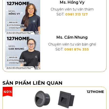
Ms. Hồng Vy
Điều này càng quan trọng hơn trong các tòa nhà cao
Chuyên viên tư vấn thảm
tầng, nơi việc đảm bảo an toàn khi di chuyển trên cầu
SĐT:
0981 313 127
thang là điều cần phải đặc biệt chú ý.
Ms. Cẩm Nhung
Chuyên viên tư vấn bàn ghế
SĐT:
0981 874 355
SẢN PHẨM LIÊN QUAN
40%
127HOME
Thảm trải cầu thang giúp hạn chế trơn trượt khi di