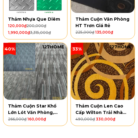
Thảm Nhựa Que Diêm
Thảm Cuộn Văn Phòng
HT Trơn Giá Rẻ
120,000
₫
200,000
₫
225,000
₫
135,000
₫
1,990,000
₫
3,315,000
₫
127HOME
127HOME
40%
33%
Thảm Cuộn Star Khổ
Thảm Cuộn Len Cao
Lớn Lót Văn Phòng,
Cấp Wilton Trải Nhà
Khách Sạn
Hàng, Khách Sạn
266,000
₫
160,000
₫
490,000
₫
330,000
₫