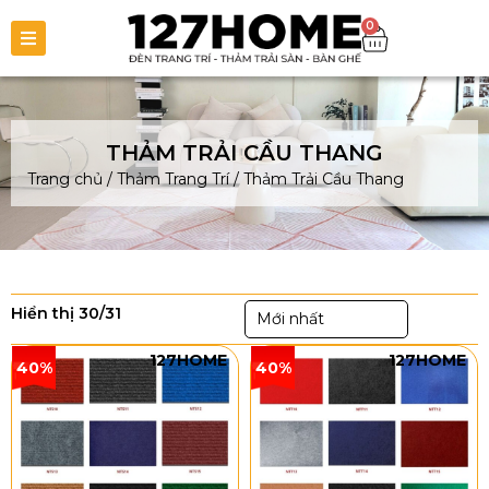
0
THẢM TRẢI CẦU THANG
Trang chủ
/
Thảm Trang Trí
/
Thảm Trải Cầu Thang
Hiển thị 30/31
Mới nhất
127HOME
127HOME
40%
40%