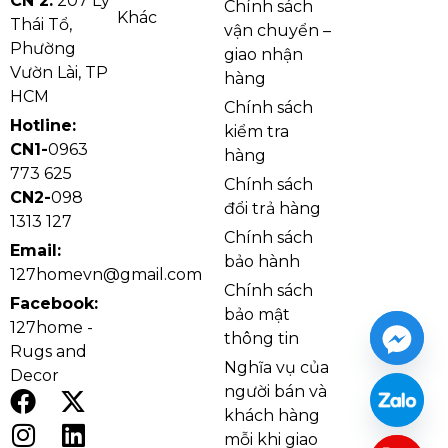
CN 2:
207 Lý
chân. Điều này càng trở nên quan trọng đối với
Chính sách
Khác
Thái Tổ,
những ngôi nhà nhiều tầng hoặc đông thành viên,
vận chuyển –
Phường
nơi việc di chuyển trên cầu thang diễn ra thường
giao nhận
Vườn Lài, TP
xuyên.
hàng
HCM
Chính sách
Hotline:
kiểm tra
CN1-
0963
hàng
773 625
Chính sách
CN2-
098
đổi trả hàng
1313 127
Chính sách
Email:
bảo hành
127homevn@gmail.com
Chính sách
Facebook:
bảo mật
127home -
thông tin
Rugs and
Nghĩa vụ của
Decor
người bán và
khách hàng
Tham khảo lợi ích mà thảm trải bậc cầu thang đem
mỗi khi giao
đến cho không gian sống