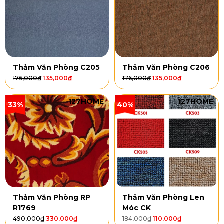
Thảm Văn Phòng C205
Thảm Văn Phòng C206
176,000
₫
135,000
₫
176,000
₫
135,000
₫
127HOME
127HOME
33%
40%
Thảm Văn Phòng RP
Thảm Văn Phòng Len
R1769
Móc CK
490,000
₫
330,000
₫
184,000
₫
110,000
₫