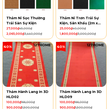
Thảm Nỉ Sọc Thường
Thảm Nỉ Trơn Trải Sự
Trải Sàn Sự Kiện
Kiện, Sân Khấu (2m x
50m)
27,000
₫
45,000
₫
25,000
₫
40,000
₫
2,065,000
₫
3,440,000
₫
1,800,000
₫
3,000,000
₫
127HOME
127HOME
40%
40%
Thảm Hành Lang In 3D
Thảm Hành Lang In 3D
HLD02
HLD09
100,000
₫
166,000
₫
100,000
₫
166,000
₫
900,000
₫
1,500,000
₫
900,000
₫
1,500,000
₫