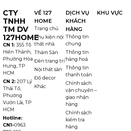
CTY
VỀ 127
DỊCH VỤ
KHU VỰC
TNHH
HOME
KHÁCH
TM DV
Trang chủ
HÀNG
127HOME
Thông tin
Phụ kiện nội
chung
thất nhà
CN 1:
355 Tô
Hiến Thành,
Thông tin
Thảm Sàn
Phường Hòa
hàng hoá
Đèn trang trí
Hưng, TP
Thông tin
Nội thất sàn
HCM
thanh toán
Đồ decor
CN 2:
207 Lý
Chính sách
Khác
Thái Tổ,
vận chuyển –
Phường
giao nhận
Vườn Lài, TP
hàng
HCM
Chính sách
Hotline:
kiểm tra
CN1-
0963
hàng