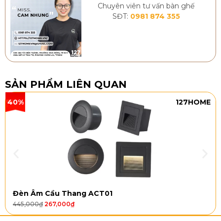
Chuyên viên tư vấn bàn ghế
SĐT:
0981 874 355
SẢN PHẨM LIÊN QUAN
40%
127HOME
Đèn Âm Cầu Thang ACT01
445,000
₫
267,000
₫