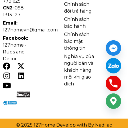
773 625
Chính sách
CN2-
098
đổi trả hàng
1313 127
Chính sách
Email:
bảo hành
127homevn@gmail.com
Chính sách
Facebook:
bảo mật
127home -
thông tin
Rugs and
Nghĩa vụ của
Decor
người bán và
khách hàng
mỗi khi giao
dịch
© 2025 127Home Develop with By Nadilac