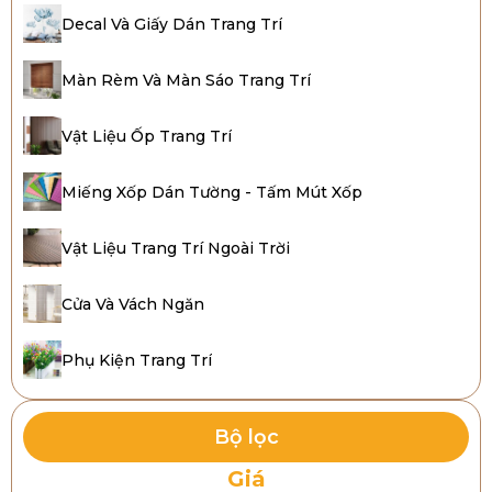
Decal Và Giấy Dán Trang Trí
Màn Rèm Và Màn Sáo Trang Trí
Vật Liệu Ốp Trang Trí
Miếng Xốp Dán Tường - Tấm Mút Xốp
Vật Liệu Trang Trí Ngoài Trời
Cửa Và Vách Ngăn
Phụ Kiện Trang Trí
Bộ lọc
Giá