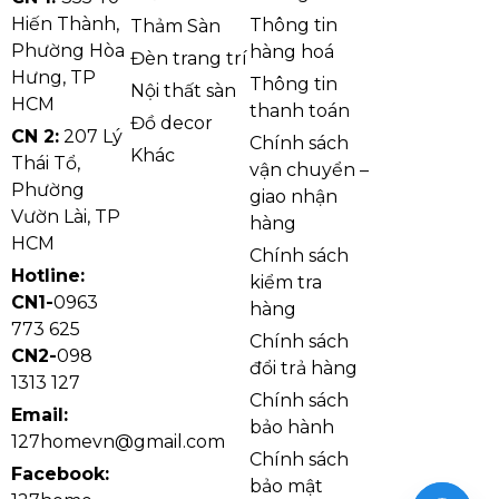
- Sản xuất
Hiến Thành,
Thông tin
Thảm Sàn
theo công
Phường Hòa
hàng hoá
Đèn trang trí
nghệ Hàn
Hưng, TP
Thông tin
Nội thất sàn
Quốc
HCM
thanh toán
Đồ decor
CN 2:
207 Lý
Chính sách
2
Simili vân
Khác
75.000đ/m2
1.220.000đ
Thái Tổ,
vận chuyển –
hoa chìm
Phường
giao nhận
(Thông
Vườn Lài, TP
hàng
dụng)
HCM
Chính sách
Hotline:
kiểm tra
CN1-
0963
- Quy cách:
hàng
773 625
2m x 30m
Chính sách
CN2-
098
đổi trả hàng
1313 127
Chính sách
Email:
- Độ Dày
bảo hành
127homevn@gmail.com
0.55mm
Chính sách
Facebook:
bảo mật