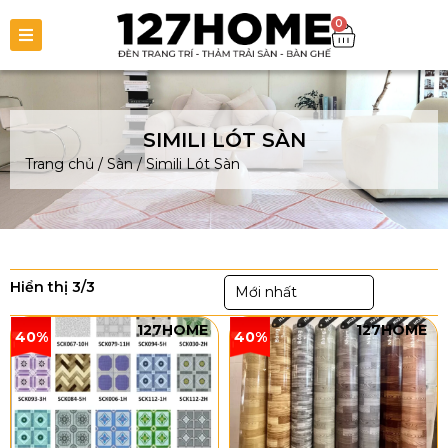
0
SIMILI LÓT SÀN
Trang chủ
/
Sàn
/
Simili Lót Sàn
Hiển thị 3/3
Mới nhất
127HOME
127HOME
40%
40%