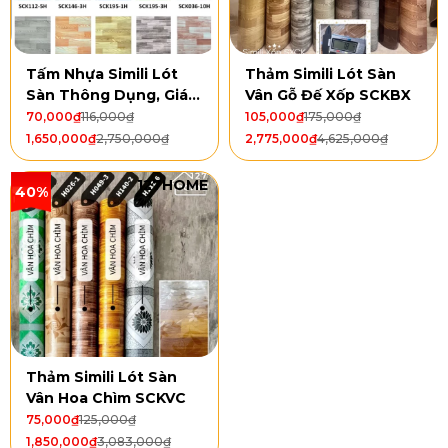
Tấm Nhựa Simili Lót
Thảm Simili Lót Sàn
Sàn Thông Dụng, Giá
Vân Gỗ Đế Xốp SCKBX
Rẻ SCK
70,000
₫
116,000
₫
105,000
₫
175,000
₫
1,650,000
₫
2,750,000
₫
2,775,000
₫
4,625,000
₫
127HOME
40%
Thảm Simili Lót Sàn
Vân Hoa Chìm SCKVC
75,000
₫
125,000
₫
1,850,000
₫
3,083,000
₫