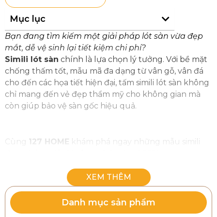
Mục lục
Bạn đang tìm kiếm một giải pháp lót sàn vừa đẹp
mắt, dễ vệ sinh lại tiết kiệm chi phí?
Simili lót sàn
chính là lựa chọn lý tưởng. Với bề mặt
chống thấm tốt, mẫu mã đa dạng từ vân gỗ, vân đá
cho đến các họa tiết hiện đại, tấm simili lót sàn không
chỉ mang đến vẻ đẹp thẩm mỹ cho không gian mà
còn giúp bảo vệ sàn gốc hiệu quả.
Cùng
127 HOME
khám phá ngay những mẫu simili
đẹp – bền – dễ thi công nhất năm 2025!
1. Simili lót sàn là gì?
Danh mục sản phẩm
Simili lót sàn
(hay còn gọi là thảm simili trải sàn, simili