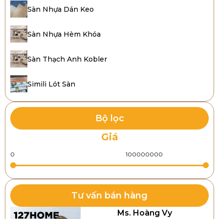
trải sàn PVC) là một loại vật liệu lót sàn giả da hoặc giả
Sàn Nhựa Dán Keo
gỗ, được sản xuất từ nhựa PVC kết hợp với lớp vải lót
phía dưới để tạo độ bền và chống trượt. Đây là giải
Sàn Nhựa Hèm Khóa
pháp lót sàn giá rẻ, dễ thi công và có tính thẩm mỹ
cao, được ứng dụng phổ biến trong nhà ở, văn
Sàn Thạch Anh Kobler
phòng, cửa hàng, kho xưởng, trường học, v.v.
Simili Lót Sàn
Bộ lọc
Giá
Tư vấn bán hàng
Ms. Hoàng Vy