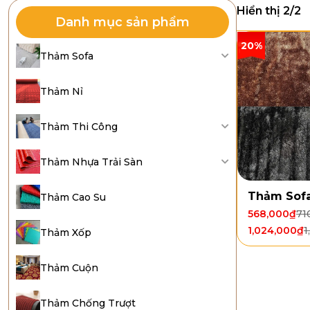
Hiển thị 2/2
Danh mục sản phẩm
20%
Thảm Sofa
Thảm Nỉ
Thảm Thi Công
Thảm Nhựa Trải Sàn
Thảm Sofa
Thảm Cao Su
568,000
₫
71
1,024,000
₫
1
Thảm Xốp
Thảm Cuộn
Thảm Chống Trượt