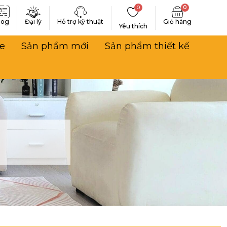
0
0
log
Đại lý
Hỗ trợ kỹ thuật
Yêu thích
e
Sản phẩm mới
Sản phẩm thiết kế