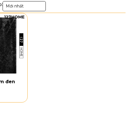
p:
Mới nhất
127HOME
ềm đen