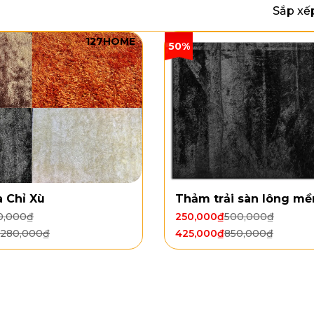
Sắp xế
127HOME
50%
 Chỉ Xù
Thảm trải sàn lông m
0,000
₫
250,000
₫
500,000
₫
,280,000
₫
425,000
₫
850,000
₫