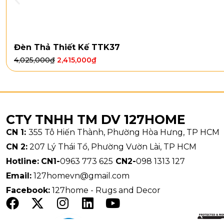
Đèn Thả Thiết Kế TTK37
4,025,000
₫
2,415,000
₫
CTY TNHH TM DV 127HOME
CN 1:
355 Tô Hiến Thành, Phường Hòa Hưng, TP HCM
CN 2:
207 Lý Thái Tổ, Phường Vườn Lài, TP HCM
Hotline:
CN1-
0963 773 625
CN2-
098 1313 127
Email:
127homevn@gmail.com
Facebook:
127home - Rugs and Decor