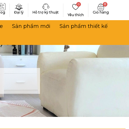
0
0
log
Đại lý
Hỗ trợ kỹ thuật
Yêu thích
e
Sản phẩm mới
Sản phẩm thiết kế