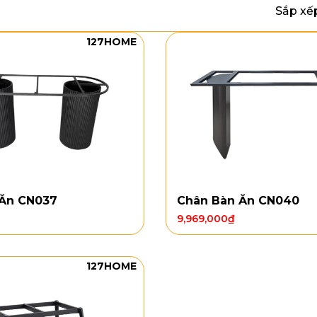
Sắp xế
127HOME
 Ăn CN037
Chân Bàn Ăn CN040
9,969,000
₫
127HOME