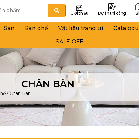
Giới thiệu
Dự án thi công
B
Sàn
Bàn ghế
Vật liệu trang trí
Catalogu
SALE OFF
CHÂN BÀN
Ghế
/
Chân Bàn