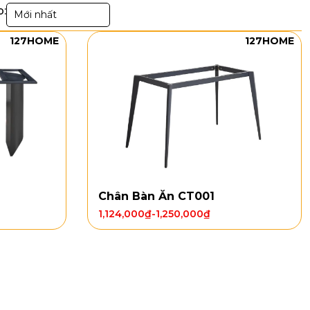
p:
Mới nhất
127HOME
127HOME
Chân Bàn Ăn CT001
1,124,000
₫
-
1,250,000
₫