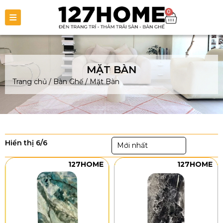
0
MẶT BÀN
Trang chủ
/
Bàn Ghế
/
Mặt Bàn
Hiển thị 6/6
Mới nhất
127HOME
127HOME