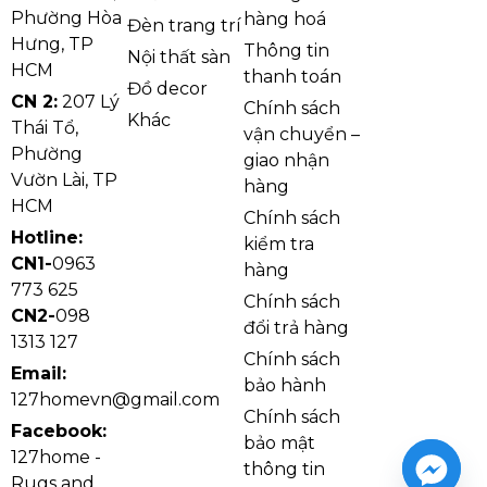
Phường Hòa
hàng hoá
Đèn trang trí
Hưng, TP
Thông tin
Nội thất sàn
HCM
thanh toán
Đồ decor
CN 2:
207 Lý
Chính sách
Khác
Thái Tổ,
vận chuyển –
Phường
giao nhận
Vườn Lài, TP
hàng
HCM
Chính sách
Hotline:
kiểm tra
CN1-
0963
hàng
773 625
Chính sách
CN2-
098
đổi trả hàng
1313 127
Chính sách
Email:
bảo hành
127homevn@gmail.com
Chính sách
Facebook:
bảo mật
127home -
thông tin
Rugs and