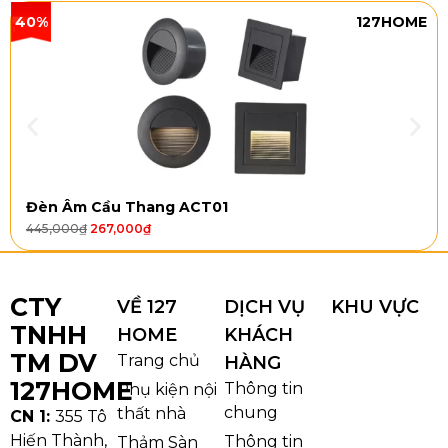
40%
127HOME
Đèn Âm Cầu Thang ACT01
445,000
₫
267,000
₫
CTY
VỀ 127
DỊCH VỤ
KHU VỰC
TNHH
HOME
KHÁCH
TM DV
Trang chủ
HÀNG
127HOME
Thông tin
Phụ kiện nội
chung
thất nhà
CN 1:
355 Tô
Hiến Thành,
Thông tin
Thảm Sàn