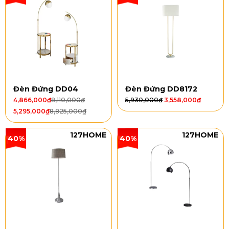
Đèn Đứng DD04
Đèn Đứng DD8172
4,866,000
₫
8,110,000
₫
5,930,000
₫
3,558,000
₫
5,295,000
₫
8,825,000
₫
127HOME
127HOME
40%
40%