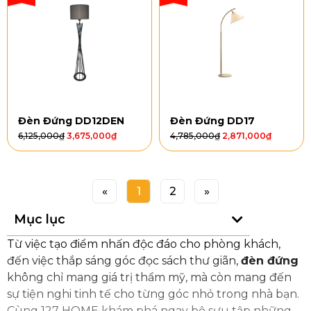
Đèn Đứng DD12DEN
Đèn Đứng DD17
6,125,000
₫
3,675,000
₫
4,785,000
₫
2,871,000
₫
«
1
2
»
Mục lục
Từ việc tạo điểm nhấn độc đáo cho phòng khách,
đến việc thắp sáng góc đọc sách thư giãn,
đèn đứng
không chỉ mang giá trị thẩm mỹ, mà còn mang đến
sự tiện nghi tinh tế cho từng góc nhỏ trong nhà bạn.
Cùng 127 HOME khám phá ngay bộ sưu tập những