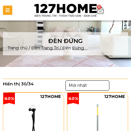
0
ĐÈN ĐỨNG
Trang chủ
/
Đèn Trang Trí
/
Đèn Đứng
Hiển thị 30/34
Mới nhất
127HOME
127HOME
40%
40%