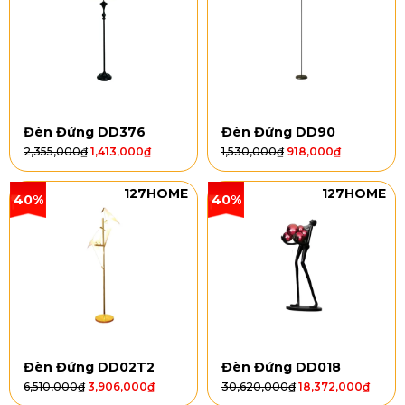
Đèn Đứng DD376
Đèn Đứng DD90
2,355,000
₫
1,413,000
₫
1,530,000
₫
918,000
₫
127HOME
127HOME
40%
40%
Đèn Đứng DD02T2
Đèn Đứng DD018
6,510,000
₫
3,906,000
₫
30,620,000
₫
18,372,000
₫