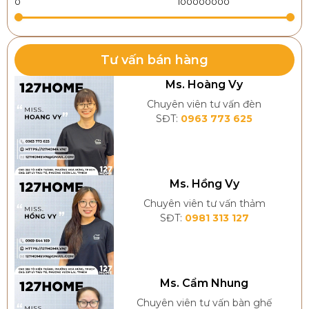
ấm cúng, thư giãn.
Tư vấn bán hàng
Ms. Hoàng Vy
Chuyên viên tư vấn đèn
SĐT:
0963 773 625
Ms. Hồng Vy
Chuyên viên tư vấn thảm
SĐT:
0981 313 127
Đèn đứng được ứng dụng rộng rãi trong nhiều kiến
trúc nhà ở
Ms. Cẩm Nhung
Chuyên viên tư vấn bàn ghế