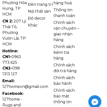
Phường Hòa
hàng hoá
Đèn trang trí
Hưng, TP
Thông tin
Nội thất sàn
HCM
thanh toán
Đồ decor
CN 2:
207 Lý
Chính sách
Khác
Thái Tổ,
vận chuyển –
Phường
giao nhận
Vườn Lài, TP
hàng
HCM
Chính sách
Hotline:
kiểm tra
CN1-
0963
hàng
773 625
Chính sách
CN2-
098
đổi trả hàng
1313 127
Chính sách
Email:
bảo hành
127homevn@gmail.com
Chính sách
Facebook:
bảo mật
127home -
thông tin
Rugs and