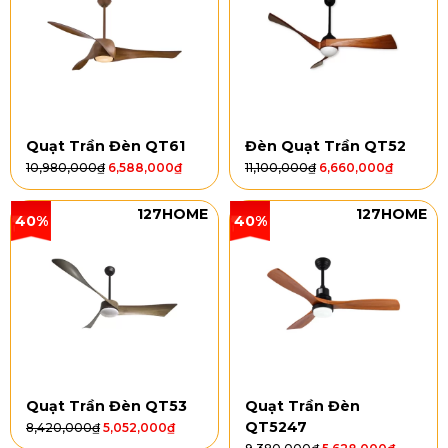
Quạt Trần Đèn QT61
Đèn Quạt Trần QT52
10,980,000
₫
6,588,000
₫
11,100,000
₫
6,660,000
₫
127HOME
127HOME
40%
40%
Quạt Trần Đèn QT53
Quạt Trần Đèn
QT5247
8,420,000
₫
5,052,000
₫