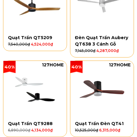
Quạt Trần QT5209
Đèn Quạt Trần Aubery
QT638 3 Cánh Gỗ
7,540,000
₫
4,524,000
₫
7,145,000
₫
4,287,000
₫
127HOME
127HOME
40%
40%
Quạt Trần QT9288
Quạt Trần Đèn QT41
6,890,000
₫
4,134,000
₫
10,525,000
₫
6,315,000
₫