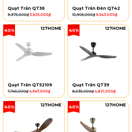
Quạt Trần QT36
Quạt Trần Đèn QT42
9,375,000
₫
5,625,000
₫
10,905,000
₫
6,543,000
₫
127HOME
127HOME
40%
40%
Quạt Trần QT52109
Quạt Trần QT39
7,745,000
₫
4,647,000
₫
8,035,000
₫
4,821,000
₫
127HOME
127HOME
40%
40%