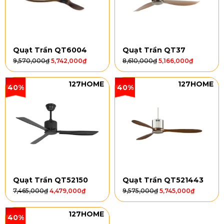
Quạt Trần QT6004
Quạt Trần QT37
9,570,000
₫
5,742,000
₫
8,610,000
₫
5,166,000
₫
127HOME
127HOME
40%
40%
Quạt Trần QT52150
Quạt Trần QT521443
7,465,000
₫
4,479,000
₫
9,575,000
₫
5,745,000
₫
127HOME
40%