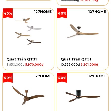
9,380,000
₫
5,628,000
₫
127HOME
127HOME
40%
40%
Quạt Trần QT31
Quạt Trần QT51
9,950,000
₫
5,970,000
₫
10,335,000
₫
6,201,000
₫
127HOME
127HOME
40%
40%