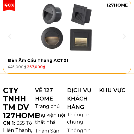
40%
127HOME
Đèn Âm Cầu Thang ACT01
445,000
₫
267,000
₫
CTY
VỀ 127
DỊCH VỤ
KHU VỰC
TNHH
HOME
KHÁCH
TM DV
Trang chủ
HÀNG
127HOME
Thông tin
Phụ kiện nội
chung
thất nhà
CN 1:
355 Tô
Hiến Thành,
Thông tin
Thảm Sàn