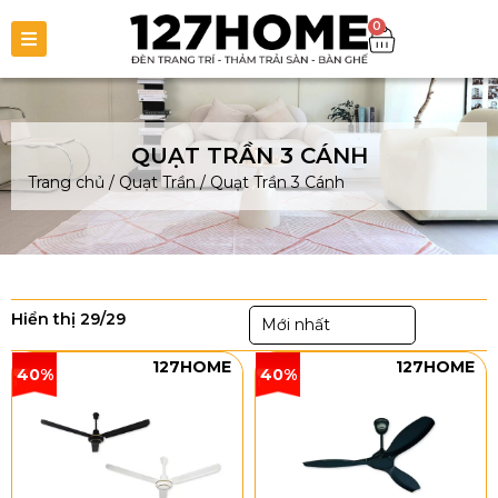
0
QUẠT TRẦN 3 CÁNH
Trang chủ
/
Quạt Trần
/
Quạt Trần 3 Cánh
Hiển thị 29/29
Mới nhất
127HOME
127HOME
40%
40%