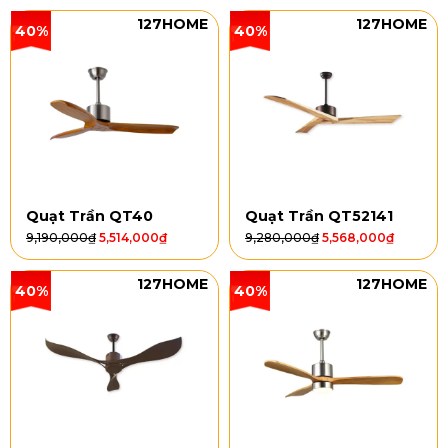
127HOME
127HOME
40%
40%
Quạt Trần QT40
Quạt Trần QT52141
9,190,000
₫
5,514,000
₫
9,280,000
₫
5,568,000
₫
127HOME
127HOME
40%
40%