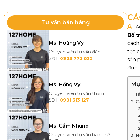
CÁ
Tư vấn bán hàng
A
Bố t
Ms. Hoàng Vy
cách
tạo 
Chuyên viên tư vấn đèn
SĐT:
0963 773 625
sản 
được 
Mụ
Ms. Hồng Vy
Chuyên viên tư vấn thảm
Tầ
SĐT:
0981 313 127
C
Ms. Cẩm Nhung
Chuyên viên tư vấn bàn ghế
N