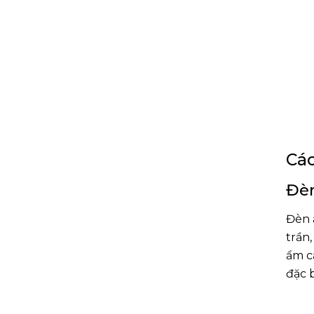
Các
Đè
Đèn 
trần
ẩm c
đặc b