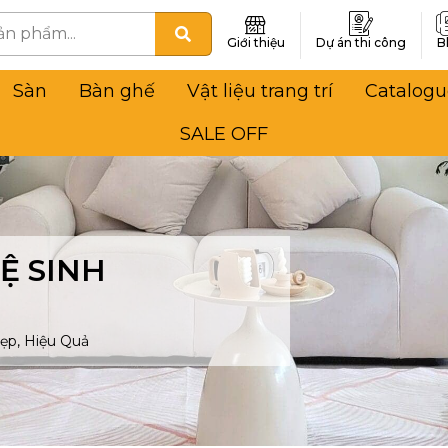
Giới thiệu
Dự án thi công
B
Sàn
Bàn ghế
Vật liệu trang trí
Catalogu
SALE OFF
Ệ SINH
ẹp, Hiệu Quả