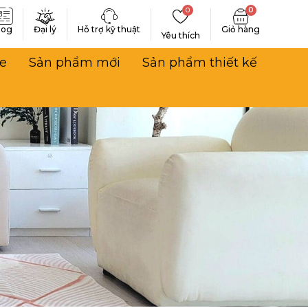
0
0
log
Đại lý
Hỗ trợ kỹ thuật
Yêu thích
e
Sản phẩm mới
Sản phẩm thiết kế