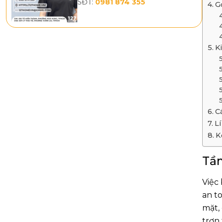
SĐT:
0981 874 355
G
K
C
L
K
Tầm
Việc
an t
mặt,
trơn