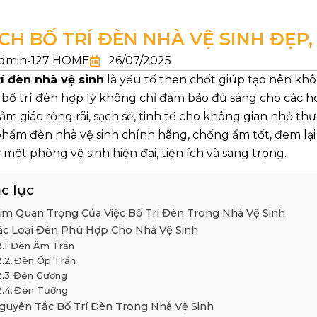
CH BỐ TRÍ ĐÈN NHÀ VỆ SINH ĐẸP,
dmin-127 HOME
26/07/2025
rí đèn nhà vệ sinh
là yếu tố then chốt giúp tạo nên khôn
 bố trí đèn hợp lý không chỉ đảm bảo đủ sáng cho các h
cảm giác rộng rãi, sạch sẽ, tinh tế cho không gian nhỏ 
phẩm đèn nhà vệ sinh chính hãng, chống ẩm tốt, đem lại 
một phòng vệ sinh hiện đại, tiện ích và sang trọng.
c lục
m Quan Trọng Của Việc Bố Trí Đèn Trong Nhà Vệ Sinh
ác Loại Đèn Phù Hợp Cho Nhà Vệ Sinh
Đèn Âm Trần
Đèn Ốp Trần
Đèn Gương
Đèn Tường
guyên Tắc Bố Trí Đèn Trong Nhà Vệ Sinh