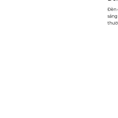
Đèn 
sáng
thườ