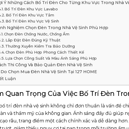
ợi Ý Những Cách Bố Trí Đèn Cho Từng Khu Vực Trong Nhà V
Bố Trí Đèn Khu Vực Lavabo
Bố Trí Đèn Khu Vực Tắm
Bố Trí Đèn Khu Vực Vệ Sinh
inh Nghiệm Chọn Đèn Trong Nhà Vệ Sinh Phù Hợp
Chọn Đèn Chống Nước, Chống Ẩm
Lắp Đặt Đèn Đúng Kỹ Thuật
Thường Xuyên Kiểm Tra Bảo Dưỡng
Chọn Đèn Phù Hợp Phong Cách Thiết Kế
Lựa Chọn Công Suất Và Màu Ánh Sáng Phù Hợp
ách Thi Công Và Bảo Quản Đèn Nhà Vệ Sinh
í Do Chọn Mua Đèn Nhà Vệ Sinh Tại 127 HOME
ết Luận
 Quan Trọng Của Việc Bố Trí Đèn Tro
 bố trí đèn nhà vệ sinh không chỉ đơn thuần là vấn đề c
oàn và thẩm mỹ của không gian. Ánh sáng đầy đủ giúp n
 cạo râu, trang điểm một cách chính xác và dễ dàng hơn.
 trượt, giảm thiểu nguy cơ tai nạn trong môi trường ẩm ư