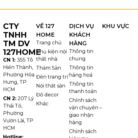
CTY
VỀ 127
DỊCH VỤ
KHU VỰC
TNHH
HOME
KHÁCH
TM DV
Trang chủ
HÀNG
127HOME
Thông tin
Phụ kiện nội
chung
thất nhà
CN 1:
355 Tô
Hiến Thành,
Thông tin
Thảm Sàn
Phường Hòa
hàng hoá
Đèn trang trí
Hưng, TP
Thông tin
Nội thất sàn
HCM
thanh toán
Đồ decor
CN 2:
207 Lý
Chính sách
Khác
Thái Tổ,
vận chuyển –
Phường
giao nhận
Vườn Lài, TP
hàng
HCM
Chính sách
Hotline: