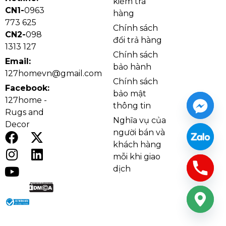
kiểm tra
CN1-
0963
hàng
773 625
Chính sách
CN2-
098
đổi trả hàng
1313 127
Chính sách
Email:
bảo hành
127homevn@gmail.com
Chính sách
Facebook:
bảo mật
127home -
thông tin
Rugs and
Nghĩa vụ của
Decor
người bán và
khách hàng
mỗi khi giao
dịch