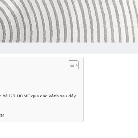
iên hệ 127 HOME qua các kênh sau đây:
HCM