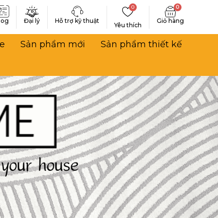
0
0
log
Đại lý
Hỗ trợ kỹ thuật
Yêu thích
e
Sản phẩm mới
Sản phẩm thiết kế