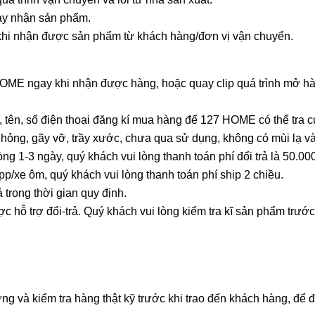
gày nhận sản phẩm.
khi nhận được sản phẩm từ khách hàng/đơn vị vận chuyển.
7 HOME ngay khi nhận được hàng, hoặc quay clip quá trình mở 
 tên, số điện thoại đăng kí mua hàng để 127 HOME có thể tra 
ỏng, gãy vỡ, trầy xước, chưa qua sử dụng, không có mùi lạ và
g 1-3 ngày, quý khách vui lòng thanh toán phí đổi trả là 50.00
p/xe ôm, quý khách vui lòng thanh toán phí ship 2 chiều.
 trong thời gian quy định.
ỗ trợ đổi-trả. Quý khách vui lòng kiểm tra kĩ sản phẩm trước 
 và kiểm tra hàng thật kỹ trước khi trao đến khách hàng, để