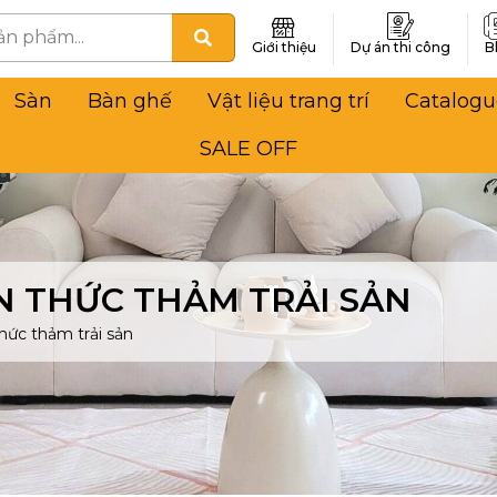
Giới thiệu
Dự án thi công
B
Sàn
Bàn ghế
Vật liệu trang trí
Catalogu
SALE OFF
N THỨC THẢM TRẢI SẢN
thức thảm trải sản