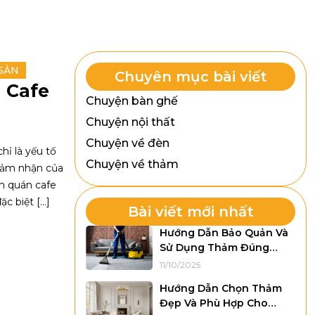
SẢN
Chuyên mục bài viết
 Cafe
Chuyện bàn ghế
Chuyện nội thất
Chuyện về đèn
hỉ là yếu tố
Chuyện về thảm
cảm nhận của
èn quán cafe
c biệt […]
Bài viết mới nhất
Hướng Dẫn Bảo Quản Và
Sử Dụng Thảm Đúng
Cách Giúp Thảm Luôn
11/10/2025
Như Mới
Hướng Dẫn Chọn Thảm
Đẹp Và Phù Hợp Cho