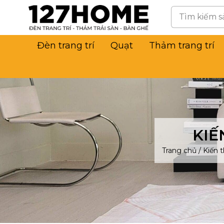
Đèn trang trí
Quạt
Thảm trang trí
KIẾ
Trang chủ
/
Kiến 