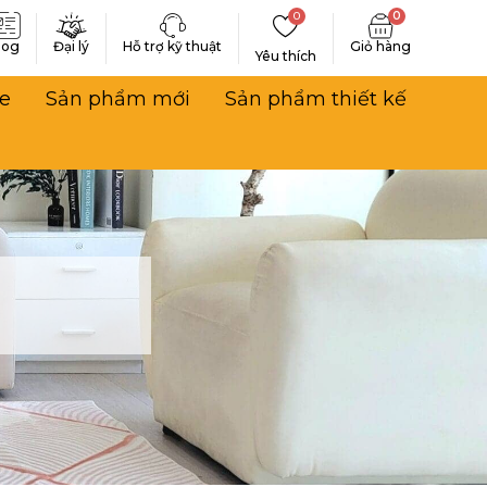
0
0
log
Đại lý
Hỗ trợ kỹ thuật
Yêu thích
e
Sản phẩm mới
Sản phẩm thiết kế