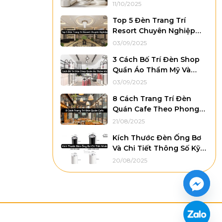
Từng Khu Vực Trong Nhà
11/10/2025
Top 5 Đèn Trang Trí
Resort Chuyên Nghiệp
Nhất
03/09/2025
3 Cách Bố Trí Đèn Shop
Quần Áo Thẩm Mỹ Và
Khoa Học
03/09/2025
8 Cách Trang Trí Đèn
Quán Cafe Theo Phong
Cách
21/08/2025
Kích Thước Đèn Ống Bơ
Và Chi Tiết Thông Số Kỹ
Thuật
20/08/2025