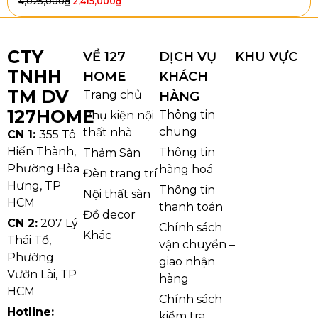
4,025,000
₫
2,415,000
₫
CTY
VỀ 127
DỊCH VỤ
KHU VỰC
TNHH
HOME
KHÁCH
TM DV
Trang chủ
HÀNG
127HOME
Thông tin
Phụ kiện nội
chung
thất nhà
CN 1:
355 Tô
Hiến Thành,
Thông tin
Thảm Sàn
Phường Hòa
hàng hoá
Đèn trang trí
Hưng, TP
Thông tin
Nội thất sàn
HCM
thanh toán
Đồ decor
CN 2:
207 Lý
Chính sách
Khác
Thái Tổ,
vận chuyển –
Phường
giao nhận
Vườn Lài, TP
hàng
HCM
Chính sách
Hotline:
kiểm tra