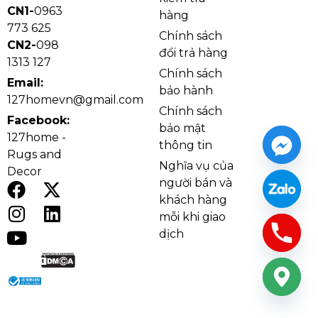
CN1-
0963
hàng
773 625
Chính sách
CN2-
098
đổi trả hàng
1313 127
Chính sách
Email:
bảo hành
127homevn@gmail.com
Chính sách
Facebook:
bảo mật
127home -
thông tin
Rugs and
Nghĩa vụ của
Decor
người bán và
khách hàng
mỗi khi giao
dịch