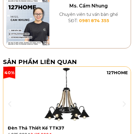
Ms. Cẩm Nhung
Chuyên viên tư vấn bàn ghế
SĐT:
0981 874 355
SẢN PHẨM LIÊN QUAN
40%
127HOME
Đèn Thả Thiết Kế TTK37