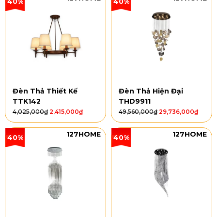
40%
40%
Đèn Thả Thiết Kế
Đèn Thả Hiện Đại
TTK142
THD9911
4,025,000
₫
2,415,000
₫
49,560,000
₫
29,736,000
₫
127HOME
127HOME
40%
40%