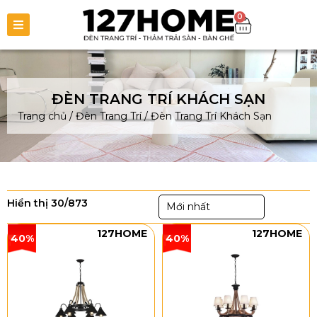
0
ĐÈN TRANG TRÍ KHÁCH SẠN
Trang chủ
/
Đèn Trang Trí
/
Đèn Trang Trí Khách Sạn
Hiển thị 30/873
Mới nhất
127HOME
127HOME
40%
40%