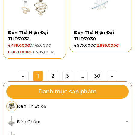
Đèn Thả Hiện Đại
Đèn Thả Hiện Đại
THD7032
THD7030
4,479,000
₫
7,465,000
₫
4,975,000
₫
2,985,000
₫
16,071,000
₫
26,785,000
₫
«
1
2
3
…
30
»
Danh mục sản phẩm
Đèn Thiết Kế
Đèn Chùm