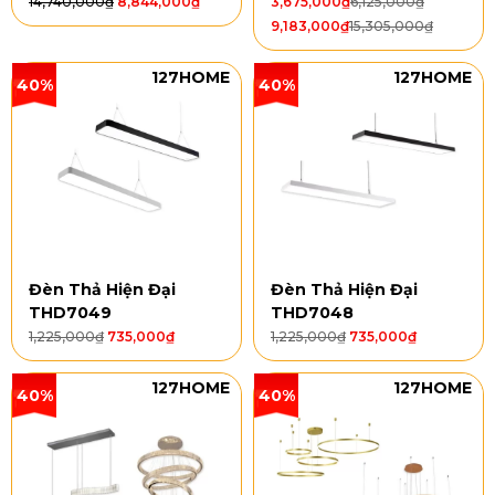
14,740,000
₫
8,844,000
₫
3,675,000
₫
6,125,000
₫
9,183,000
₫
15,305,000
₫
127HOME
127HOME
40%
40%
Đèn Thả Hiện Đại
Đèn Thả Hiện Đại
THD7049
THD7048
1,225,000
₫
735,000
₫
1,225,000
₫
735,000
₫
127HOME
127HOME
40%
40%