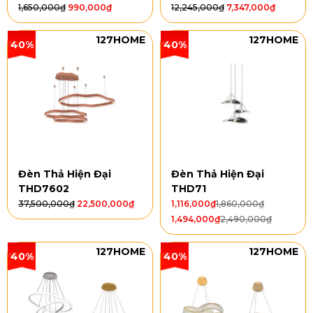
1,650,000
₫
990,000
₫
12,245,000
₫
7,347,000
₫
127HOME
127HOME
40%
40%
Đèn Thả Hiện Đại
Đèn Thả Hiện Đại
THD7602
THD71
37,500,000
₫
22,500,000
₫
1,116,000
₫
1,860,000
₫
1,494,000
₫
2,490,000
₫
127HOME
127HOME
40%
40%