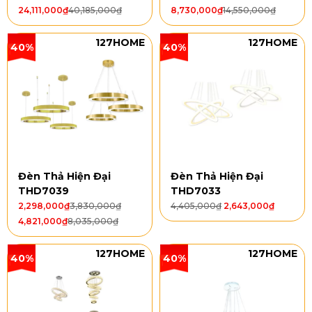
24,111,000
₫
40,185,000
₫
8,730,000
₫
14,550,000
₫
127HOME
127HOME
40%
40%
Đèn Thả Hiện Đại
Đèn Thả Hiện Đại
THD7039
THD7033
2,298,000
₫
3,830,000
₫
4,405,000
₫
2,643,000
₫
4,821,000
₫
8,035,000
₫
127HOME
127HOME
40%
40%