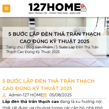
0
5 BƯỚC LẮP ĐÈN THẢ TRẦN THẠCH
CAO ĐÚNG KỸ THUẬT 2025
Trang chủ
/
Blog Sản Phẩm
/
5 Bước Lắp Đèn Thả Trần
Thạch Cao Đúng Kỹ Thuật 2025
5 BƯỚC LẮP ĐÈN THẢ TRẦN THẠCH
CAO ĐÚNG KỸ THUẬT 2025
Admin-127 HOME
05/08/2025
Lắp đèn thả trần thạch cao
đang là xu hướng nội
thất rất được ưa chuộng trong các căn hộ, nhà phố,