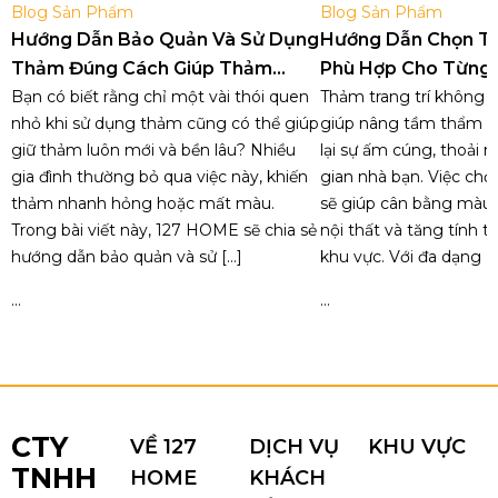
Blog Sản Phẩm
Blog Sản Phẩm
Hướng Dẫn Bảo Quản Và Sử Dụng
Hướng Dẫn Chọn T
Thảm Đúng Cách Giúp Thảm
Phù Hợp Cho Từng
Luôn Như Mới
Bạn có biết rằng chỉ một vài thói quen
Trong Nhà
Thảm trang trí không c
nhỏ khi sử dụng thảm cũng có thể giúp
giúp nâng tầm thẩm 
giữ thảm luôn mới và bền lâu? Nhiều
lại sự ấm cúng, thoải 
gia đình thường bỏ qua việc này, khiến
gian nhà bạn. Việc ch
thảm nhanh hỏng hoặc mất màu.
sẽ giúp cân bằng màu s
Trong bài viết này, 127 HOME sẽ chia sẻ
nội thất và tăng tính t
hướng dẫn bảo quản và sử […]
khu vực. Với đa dạng [
...
...
CTY
VỀ 127
DỊCH VỤ
KHU VỰC
TNHH
HOME
KHÁCH