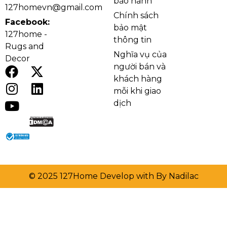
bảo hành
127homevn@gmail.com
Chính sách
Facebook:
bảo mật
127home -
thông tin
Rugs and
Nghĩa vụ của
Decor
người bán và
khách hàng
mỗi khi giao
dịch
© 2025 127Home Develop with By Nadilac