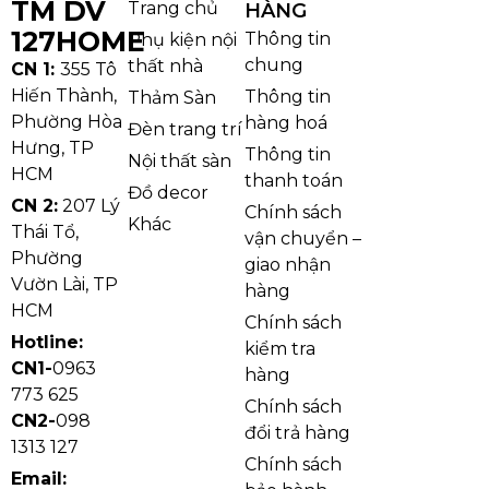
TM DV
Trang chủ
HÀNG
127HOME
Thông tin
Phụ kiện nội
chung
thất nhà
CN 1:
355 Tô
Hiến Thành,
Thông tin
Thảm Sàn
Phường Hòa
hàng hoá
Đèn trang trí
Hưng, TP
Thông tin
Nội thất sàn
HCM
thanh toán
Đồ decor
CN 2:
207 Lý
Chính sách
Khác
Thái Tổ,
vận chuyển –
Phường
giao nhận
Vườn Lài, TP
hàng
HCM
Chính sách
Hotline:
kiểm tra
CN1-
0963
hàng
773 625
Chính sách
CN2-
098
đổi trả hàng
1313 127
Chính sách
Email: