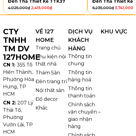
Đèn Thả Thiết Kế TTK37
Đèn Thả Thiết Kế
4,025,000
₫
2,415,000
₫
6,235,000
₫
3,741,000
₫
Đèn Bàn DB25
nổi bật với phần tay đèn kéo dài theo
dáng đòn gập, tạo nên vẻ đẹp vừa cổ điển vừa rất
thực dụng. Phần chao đèn cong mềm hướng sáng
CTY
VỀ 127
DỊCH VỤ
KHU VỰC
xuống dưới giúp tổng thể trông thanh thoát, còn
TNHH
HOME
KHÁCH
chân đế tròn bản rộng tạo cảm giác vững và cân đối.
TM DV
Trang chủ
HÀNG
Tỷ lệ W190 x H600 giúp mẫu đèn này đủ cao để tạo
127HOME
điểm nhấn trên mặt bàn nhưng vẫn không gây cồng
Thông tin
Phụ kiện nội
chung
thất nhà
kềnh.
CN 1:
355 Tô
Hiến Thành,
Thông tin
Thảm Sàn
Phường Hòa
hàng hoá
Đèn trang trí
Hưng, TP
Thông tin
Nội thất sàn
HCM
thanh toán
Đồ decor
CN 2:
207 Lý
Chính sách
Khác
Thái Tổ,
vận chuyển –
Phường
giao nhận
Vườn Lài, TP
hàng
HCM
Chính sách