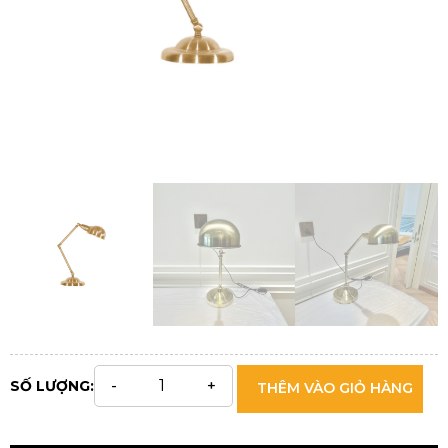
SỐ LƯỢNG:
THÊM VÀO GIỎ HÀNG