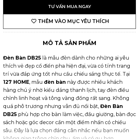
TƯ VẤN MUA NGAY
THÊM VÀO MỤC YÊU THÍCH
MÔ TẢ SẢN PHẨM
Đèn Bàn DB25
là mẫu đèn dành cho những ai yêu
thích vẻ đẹp cổ điển pha hiện đại, vừa có tính trang
trí vừa đáp ứng tốt nhu cầu chiếu sáng thực tế. Tại
127 HOME
, mẫu
đèn bàn
này được nhiều khách
hàng chú ý nhờ kiểu dáng thanh lịch, tay đèn điều
chỉnh linh hoạt và tông vàng đồng rất sang. Không
quá phô trương nhưng vẫn đủ nổi bật,
Đèn Bàn
DB25
phù hợp cho bàn làm việc, đầu giường, bàn đọc
sách hoặc góc decor cần một điểm nhấn có chiều
sâu. Đây là lựa chọn đáng cân nhắc nếu bạn muốn
không gian trông chỉn chu, ấm và có gu hơn.