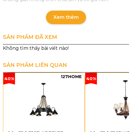
Xem thêm
SẢN PHẨM ĐÃ XEM
SẢN PHẨM LIÊN QUAN
127HOME
40%
40%
Thông số chi tiết của sản phẩm
Mã sản phẩm: DB25
Loại bóng: E27 x 1
Kích thước sản phẩm: W190 x H600
Kiểu dáng và chất liệu