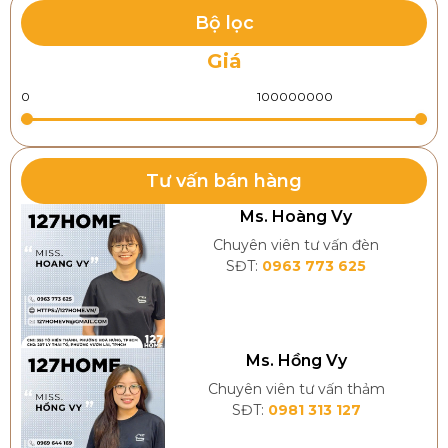
Bộ lọc
Giá
Tư vấn bán hàng
Ms. Hoàng Vy
Chuyên viên tư vấn đèn
SĐT:
0963 773 625
Đèn chùm bát đá – Sự kết hợp hoàn hảo giữa
khung kim loại và chao đá tự nhiên.
Ms. Hồng Vy
Chuyên viên tư vấn thảm
2. Đặc Điểm Của Đèn Chùm Đồng
SĐT:
0981 313 127
Bát Đá