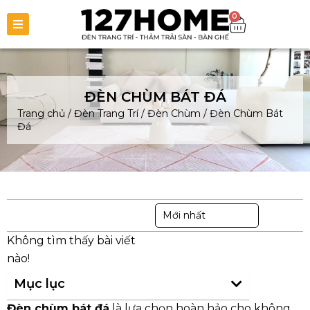
0
ĐÈN CHÙM BÁT ĐÁ
Trang chủ
/
Đèn Trang Trí
/
Đèn Chùm
/
Đèn Chùm Bát
Đá
Mới nhất
Mục lục
Đèn chùm bát đá
là lựa chọn hoàn hảo cho không