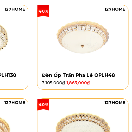
127HOME
127HOME
40%
PLH130
Đèn Ốp Trần Pha Lê OPLH48
3,105,000
₫
1,863,000
₫
127HOME
127HOME
40%