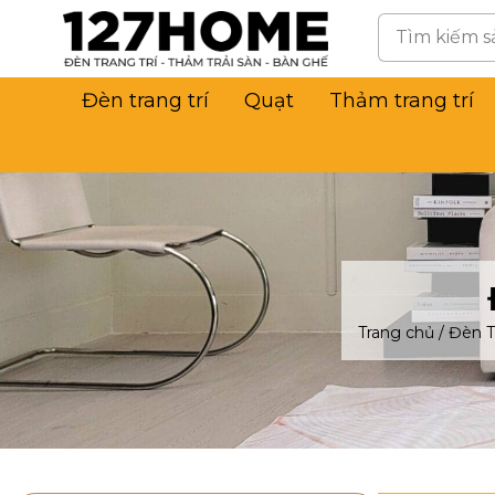
Đèn trang trí
Quạt
Thảm trang trí
Trang chủ
/
Đèn T