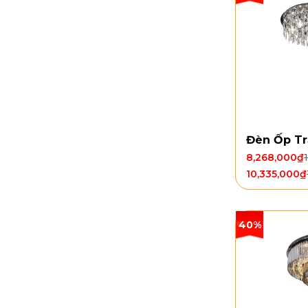
Đèn Ốp Tr
8,268,000
₫
10,335,000
₫
40%