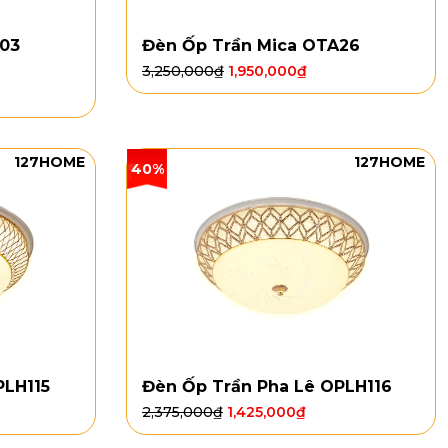
A03
Đèn Ốp Trần Mica OTA26
3,250,000
₫
1,950,000
₫
127HOME
127HOME
40%
PLH115
Đèn Ốp Trần Pha Lê OPLH116
2,375,000
₫
1,425,000
₫