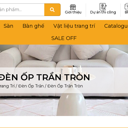
Giới thiệu
Dự án thi công
B
Sàn
Bàn ghế
Vật liệu trang trí
Catalogu
SALE OFF
ĐÈN ỐP TRẦN TRÒN
rang Trí
/
Đèn Ốp Trần
/
Đèn Ốp Trần Tròn