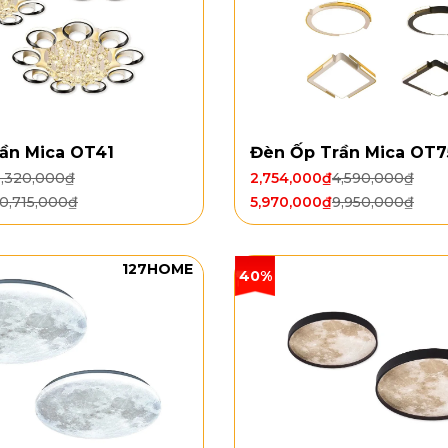
ần Mica OT41
Đèn Ốp Trần Mica OT7
6,320,000
₫
2,754,000
₫
4,590,000
₫
10,715,000
₫
5,970,000
₫
9,950,000
₫
127HOME
40%