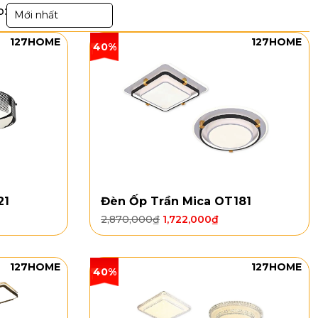
p:
Mới nhất
127HOME
127HOME
40%
21
Đèn Ốp Trần Mica OT181
2,870,000
₫
1,722,000
₫
127HOME
127HOME
40%