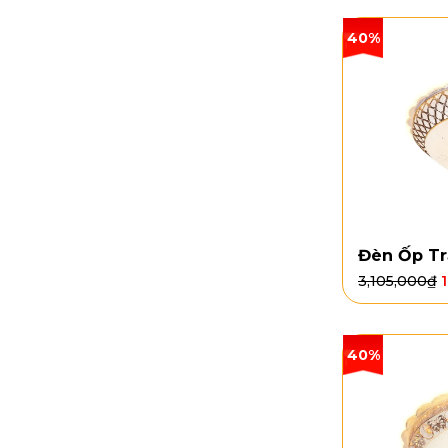
40%
Đèn Ốp Tr
3,105,000
₫
40%