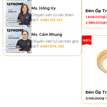
Ms. Hồng Vy
Đèn Ốp Tr
Chuyên viên tư vấn thảm
1,608,000
₫
2
SĐT:
0981 313 127
2,985,000
₫
4
Ms. Cẩm Nhung
40%
Chuyên viên tư vấn bàn ghế
SĐT:
0981 874 355
Đèn Ốp Tr
3,105,000
₫