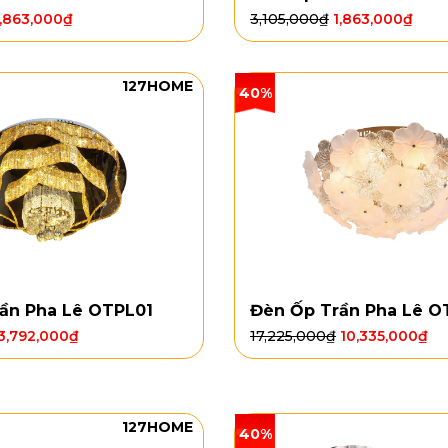
1,863,000
₫
3,105,000
₫
1,863,000
₫
127HOME
40%
ần Pha Lê OTPL01
Đèn Ốp Trần Pha Lê O
3,792,000
₫
17,225,000
₫
10,335,000
₫
127HOME
40%