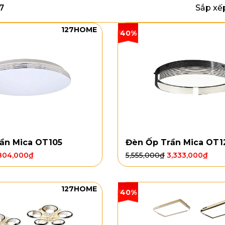
7
Sắp xế
127HOME
40%
ần Mica OT105
Đèn Ốp Trần Mica OT1
804,000
₫
5,555,000
₫
3,333,000
₫
127HOME
40%