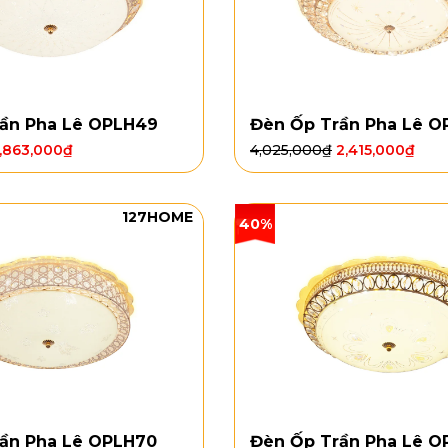
ần Pha Lê OPLH49
Đèn Ốp Trần Pha Lê O
1,863,000
₫
4,025,000
₫
2,415,000
₫
127HOME
40%
ần Pha Lê OPLH70
Đèn Ốp Trần Pha Lê O