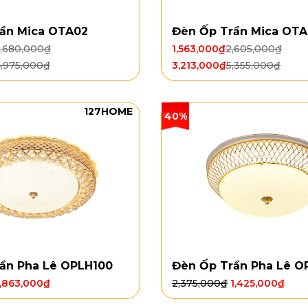
ần Mica OTA02
Đèn Ốp Trần Mica OT
,680,000
₫
1,563,000
₫
2,605,000
₫
,975,000
₫
3,213,000
₫
5,355,000
₫
127HOME
40%
ần Pha Lê OPLH100
Đèn Ốp Trần Pha Lê O
1,863,000
₫
2,375,000
₫
1,425,000
₫