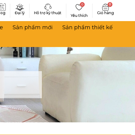
0
0
log
Đại lý
Hỗ trợ kỹ thuật
Yêu thích
e
Sản phẩm mới
Sản phẩm thiết kế