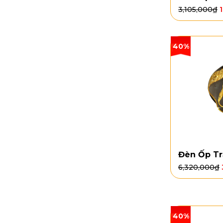
3,105,000
₫
40%
Đèn Ốp Tr
6,320,000
₫
40%