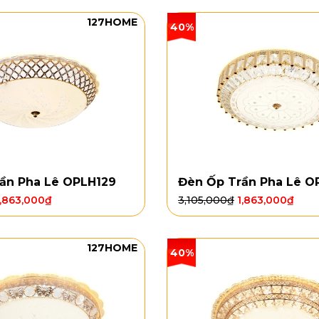
127HOME
40%
ần Pha Lê OPLH129
Đèn Ốp Trần Pha Lê O
1,863,000
₫
3,105,000
₫
1,863,000
₫
127HOME
40%