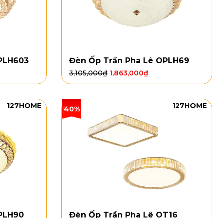
PLH603
Đèn Ốp Trần Pha Lê OPLH69
3,105,000
₫
1,863,000
₫
127HOME
127HOME
40%
PLH90
Đèn Ốp Trần Pha Lê OT16