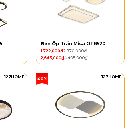
5
Đèn Ốp Trần Mica OT8520
1,722,000
₫
2,870,000
₫
2,643,000
₫
4,405,000
₫
127HOME
127HOME
40%