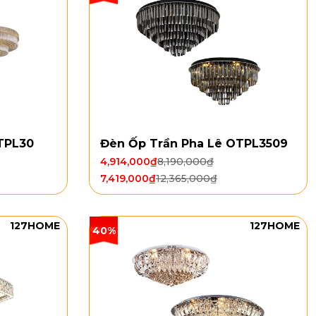
TPL30
Đèn Ốp Trần Pha Lê OTPL3509
4,914,000
₫
8,190,000
₫
7,419,000
₫
12,365,000
₫
127HOME
127HOME
40%