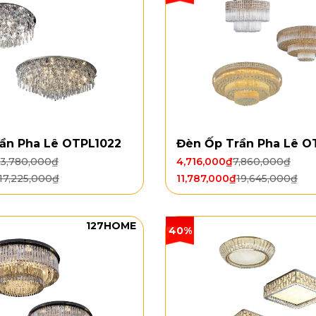
ần Pha Lê OTPL1022
Đèn Ốp Trần Pha Lê O
13,780,000
₫
4,716,000
₫
7,860,000
₫
17,225,000
₫
11,787,000
₫
19,645,000
₫
127HOME
40%