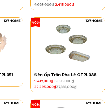
4,025,000
₫
2,415,000
₫
127HOME
127HOME
40%
TPL051
Đèn Ốp Trần Pha Lê OTPL088
9,417,000
₫
15,695,000
₫
22,293,000
₫
37,155,000
₫
127HOME
127HOME
40%