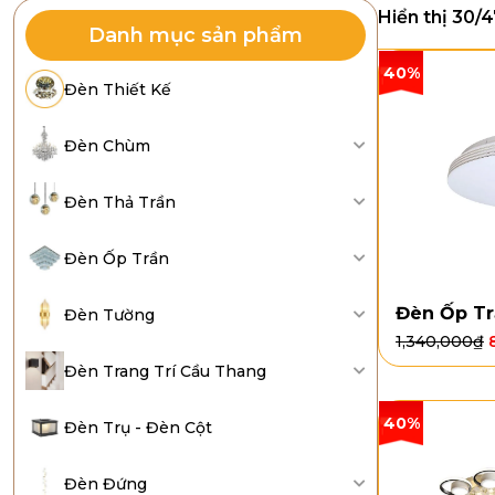
Hiển thị 30/4
Danh mục sản phẩm
40%
Đèn Thiết Kế
Đèn Chùm
Đèn Thả Trần
Đèn Ốp Trần
Đèn Ốp Tr
Đèn Tường
1,340,000
₫
Đèn Trang Trí Cầu Thang
40%
Đèn Trụ - Đèn Cột
Đèn Đứng