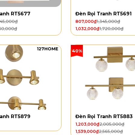
ranh RT5677
Đèn Rọi Tranh RT5691
345,000
₫
807,000
₫
1,345,000
₫
530,000
₫
1,032,000
₫
1,720,000
₫
127HOME
40%
ranh RT5879
Đèn Rọi Tranh RT5883
1,203,000
₫
2,005,000
₫
1,539,000
₫
2,565,000
₫