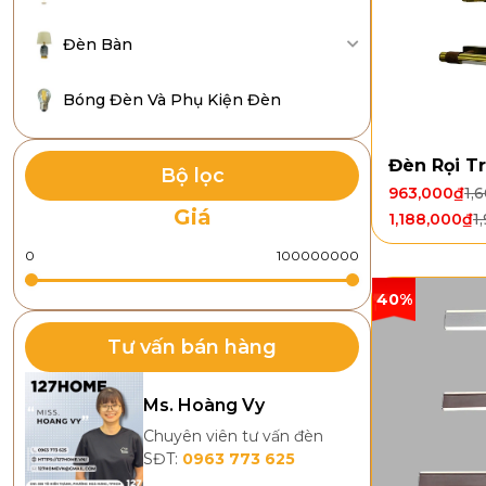
Đèn Bàn
Bóng Đèn Và Phụ Kiện Đèn
Đèn Rọi T
Bộ lọc
963,000
₫
1,
Giá
1,188,000
₫
1
40%
Tư vấn bán hàng
Ms. Hoàng Vy
Chuyên viên tư vấn đèn
SĐT:
0963 773 625