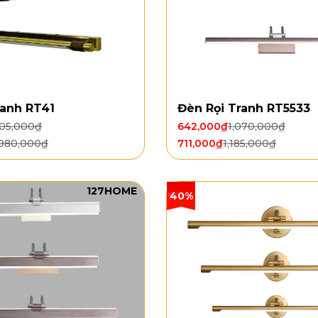
ranh RT41
Đèn Rọi Tranh RT5533
605,000
₫
642,000
₫
1,070,000
₫
,980,000
₫
711,000
₫
1,185,000
₫
127HOME
40%