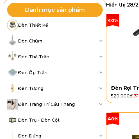
Hiển thị 28/
Danh mục sản phẩm
40%
Đèn Thiết Kế
Đèn Chùm
Đèn Thả Trần
Đèn Ốp Trần
Đèn Rọi T
Đèn Tường
520,000
₫
3
Đèn Trang Trí Cầu Thang
40%
Đèn Trụ - Đèn Cột
Đèn Đứng