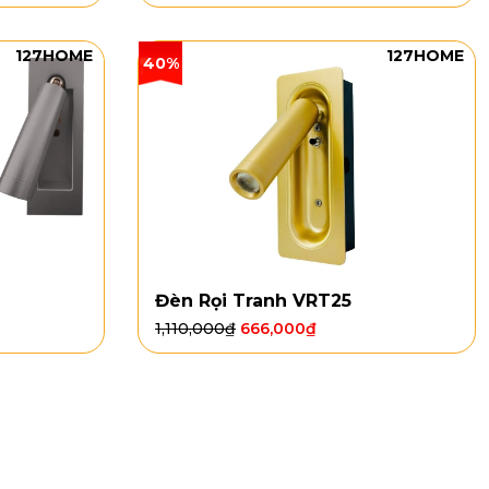
127HOME
127HOME
40%
Đèn Rọi Tranh VRT25
1,110,000
₫
666,000
₫