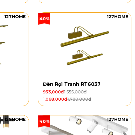
127HOME
127HOME
40%
Đèn Rọi Tranh RT6037
933,000
₫
1,555,000
₫
1,068,000
₫
1,780,000
₫
127HOME
127HOME
40%