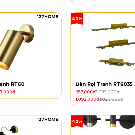
127HOME
40%
ranh RT60
Đèn Rọi Tranh RT6035
3,000
₫
657,000
₫
1,095,000
₫
1,092,000
₫
1,820,000
₫
127HOME
40%