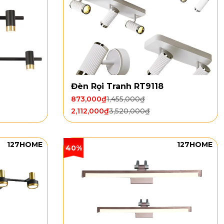
Đèn Rọi Tranh RT9118
873,000
₫
1,455,000
₫
2,112,000
₫
3,520,000
₫
127HOME
127HOME
40%