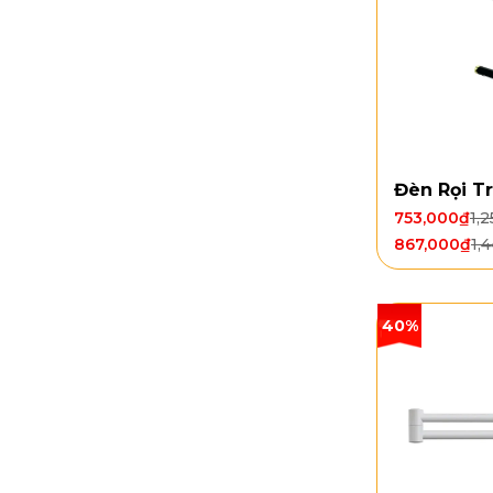
Đèn Rọi T
753,000
₫
1,
867,000
₫
1,
40%