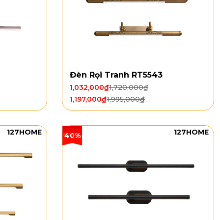
Đèn Rọi Tranh RT5543
1,032,000
₫
1,720,000
₫
1,197,000
₫
1,995,000
₫
127HOME
127HOME
40%