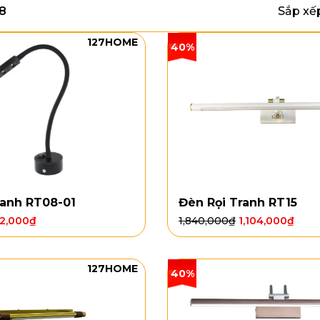
28
Sắp xế
127HOME
40%
ranh RT08-01
Đèn Rọi Tranh RT15
12,000
₫
1,840,000
₫
1,104,000
₫
127HOME
40%