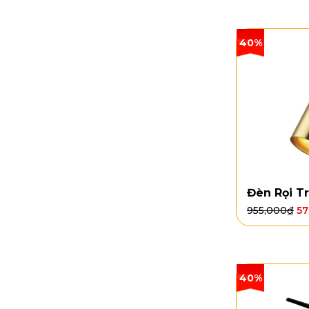
40%
Đèn Rọi T
955,000
₫
57
40%