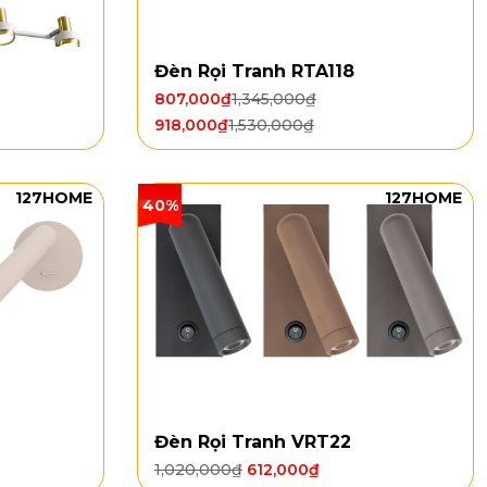
Đèn Rọi Tranh RTA118
807,000
₫
1,345,000
₫
918,000
₫
1,530,000
₫
127HOME
127HOME
40%
Đèn Rọi Tranh VRT22
1,020,000
₫
612,000
₫