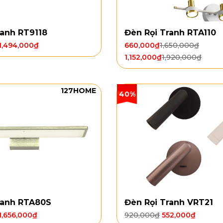
ranh RT9118
Đèn Rọi Tranh RTA110
1,494,000
₫
660,000
₫
1,650,000
₫
1,152,000
₫
1,920,000
₫
127HOME
40%
ranh RTA80S
Đèn Rọi Tranh VRT21
1,656,000
₫
920,000
₫
552,000
₫