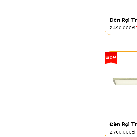
Đèn Rọi T
2,490,000
₫
40%
Đèn Rọi T
2,760,000
₫