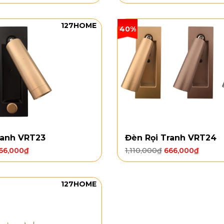
127HOME
40%
ranh VRT23
Đèn Rọi Tranh VRT24
66,000
₫
1,110,000
₫
666,000
₫
127HOME