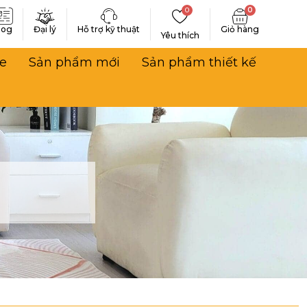
0
0
log
Đại lý
Hỗ trợ kỹ thuật
Yêu thích
e
Sản phẩm mới
Sản phẩm thiết kế