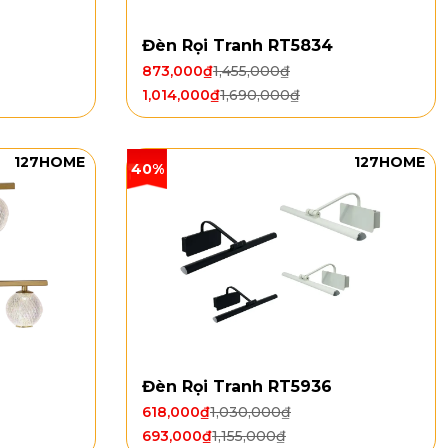
Đèn Rọi Tranh RT5834
873,000
₫
1,455,000
₫
1,014,000
₫
1,690,000
₫
127HOME
127HOME
40%
Đèn Rọi Tranh RT5936
618,000
₫
1,030,000
₫
693,000
₫
1,155,000
₫