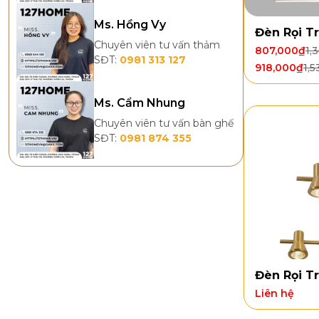
Ms. Hồng Vy
Đèn Rọi T
Chuyên viên tư vấn thảm
807,000
₫
1,
SĐT:
0981 313 127
918,000
₫
1,
Ms. Cẩm Nhung
Chuyên viên tư vấn bàn ghế
SĐT:
0981 874 355
Đèn Rọi T
Liên hệ