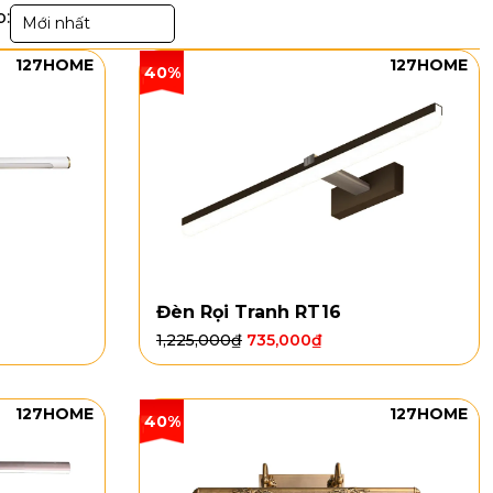
p:
Mới nhất
127HOME
127HOME
40%
Đèn Rọi Tranh RT16
1,225,000
₫
735,000
₫
127HOME
127HOME
40%