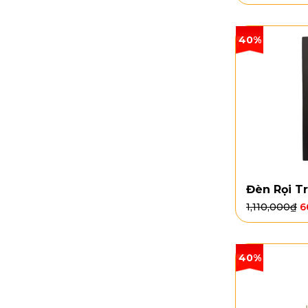
40%
Đèn Rọi T
1,110,000
₫
6
40%