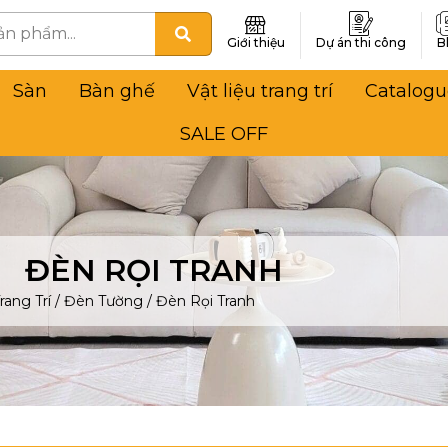
Giới thiệu
Dự án thi công
B
Sàn
Bàn ghế
Vật liệu trang trí
Catalogu
SALE OFF
ĐÈN RỌI TRANH
rang Trí
/
Đèn Tường
/
Đèn Rọi Tranh