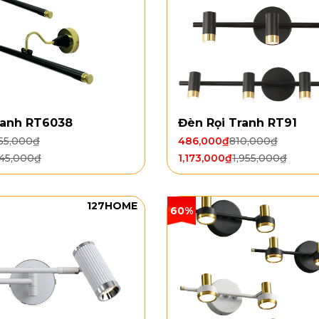
ranh RT6038
Đèn Rọi Tranh RT91
255,000
₫
486,000
₫
810,000
₫
445,000
₫
1,173,000
₫
1,955,000
₫
127HOME
60%