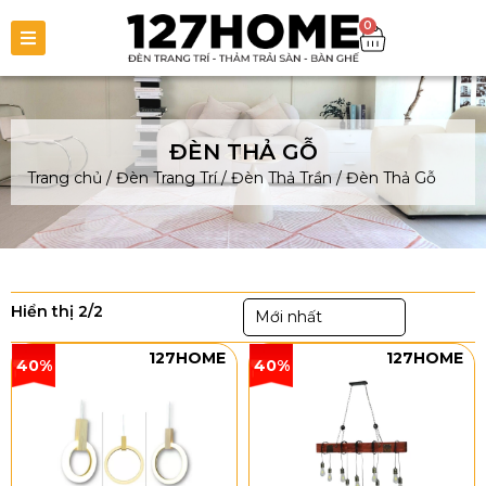
0
ĐÈN THẢ GỖ
Trang chủ
/
Đèn Trang Trí
/
Đèn Thả Trần
/
Đèn Thả Gỗ
Hiển thị 2/2
Mới nhất
127HOME
127HOME
40%
40%