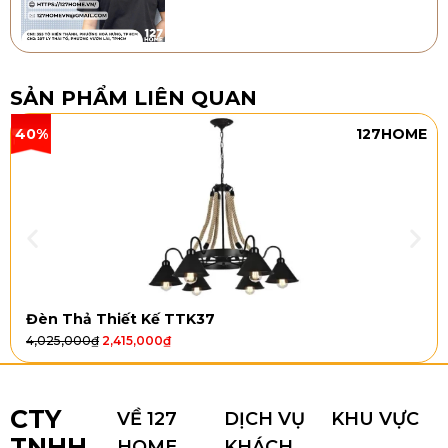
SẢN PHẨM LIÊN QUAN
40%
127HOME
Đèn Thả Thiết Kế TTK37
4,025,000
₫
2,415,000
₫
CTY
VỀ 127
DỊCH VỤ
KHU VỰC
TNHH
HOME
KHÁCH