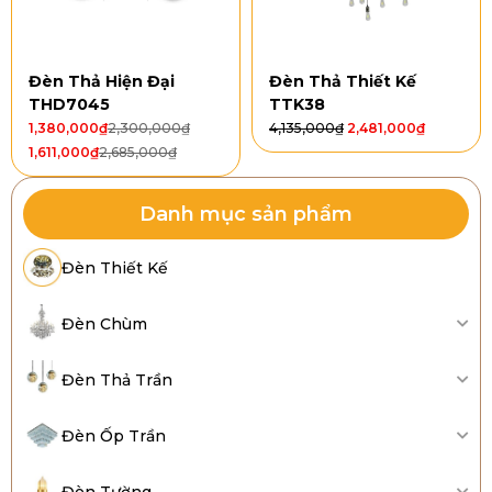
Đèn Thả Hiện Đại
Đèn Thả Thiết Kế
THD7045
TTK38
1,380,000
₫
2,300,000
₫
4,135,000
₫
2,481,000
₫
1,611,000
₫
2,685,000
₫
Danh mục sản phẩm
Đèn Thiết Kế
Đèn Chùm
Đèn Thả Trần
Đèn Ốp Trần
Đèn Tường