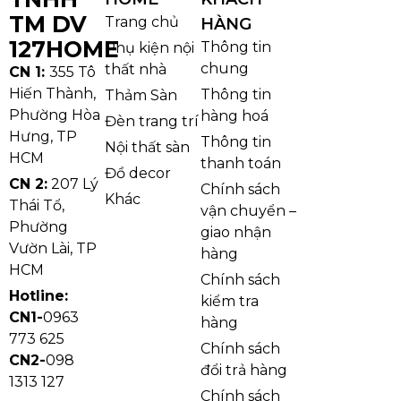
TM DV
Trang chủ
HÀNG
127HOME
Thông tin
Phụ kiện nội
chung
thất nhà
CN 1:
355 Tô
Hiến Thành,
Thông tin
Thảm Sàn
Phường Hòa
hàng hoá
Đèn trang trí
Hưng, TP
Thông tin
Nội thất sàn
HCM
thanh toán
Đồ decor
CN 2:
207 Lý
Chính sách
Khác
Thái Tổ,
vận chuyển –
Phường
giao nhận
Vườn Lài, TP
hàng
HCM
Chính sách
Hotline:
kiểm tra
CN1-
0963
hàng
773 625
Chính sách
CN2-
098
đổi trả hàng
1313 127
Chính sách