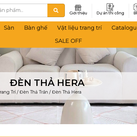
Giới thiệu
Dự án thi công
B
Sàn
Bàn ghế
Vật liệu trang trí
Catalogu
SALE OFF
ĐÈN THẢ HERA
rang Trí
/
Đèn Thả Trần
/
Đèn Thả Hera