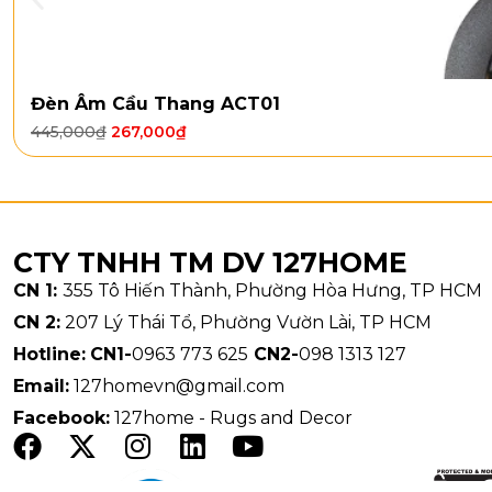
Đèn Âm Cầu Thang ACT01
445,000
₫
267,000
₫
CTY TNHH TM DV 127HOME
CN 1:
355 Tô Hiến Thành, Phường Hòa Hưng, TP HCM
CN 2:
207 Lý Thái Tổ, Phường Vườn Lài, TP HCM
Hotline:
CN1-
0963 773 625
CN2-
098 1313 127
Email:
127homevn@gmail.com
Facebook:
127home - Rugs and Decor