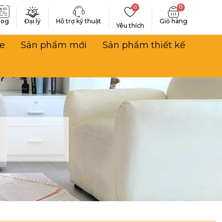
0
0
log
Đại lý
Hỗ trợ kỹ thuật
Yêu thích
e
Sản phẩm mới
Sản phẩm thiết kế