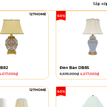
Sắp xế
127HOME
40%
DB82
Đèn Bàn DB85
4,017,000
₫
6,695,000
₫
4,017,000
₫
127HOME
40%