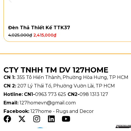
Đèn Thả Thiết Kế TTK37
4,025,000
₫
2,415,000
₫
CTY TNHH TM DV 127HOME
CN 1:
355 Tô Hiến Thành, Phường Hòa Hưng, TP HCM
CN 2:
207 Lý Thái Tổ, Phường Vườn Lài, TP HCM
Hotline:
CN1-
0963 773 625
CN2-
098 1313 127
Email:
127homevn@gmail.com
Facebook:
127home - Rugs and Decor