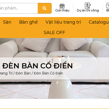
Giới thiệu
Dự án thi công
B
Sàn
Bàn ghế
Vật liệu trang trí
Catalogu
SALE OFF
ĐÈN BÀN CỔ ĐIỂN
rang Trí
/
Đèn Bàn
/
Đèn Bàn Cổ Điển