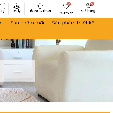
0
0
log
Đại lý
Hỗ trợ kỹ thuật
Yêu thích
e
Sản phẩm mới
Sản phẩm thiết kế