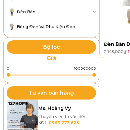
Đèn Bàn
Bóng Đèn Và Phụ Kiện Đèn
Đèn Bàn 
Bộ lọc
2,145,000
₫
1
Giá
Tư vấn bán hàng
Ms. Hoàng Vy
Chuyên viên tư vấn đèn
SĐT:
0963 773 625