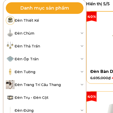
Hiển thị 5/5
Danh mục sản phẩm
40%
Đèn Thiết Kế
Đèn Chùm
Đèn Thả Trần
Đèn Ốp Trần
Đèn Bàn 
Đèn Tường
6,695,000
₫
Đèn Trang Trí Cầu Thang
40%
Đèn Trụ - Đèn Cột
Đèn Đứng