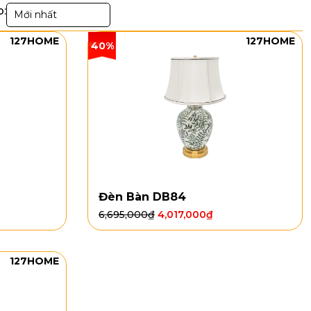
p:
Mới nhất
127HOME
127HOME
40%
Đèn Bàn DB84
6,695,000
₫
4,017,000
₫
127HOME