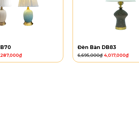
DB70
Đèn Bàn DB83
,287,000
₫
6,695,000
₫
4,017,000
₫