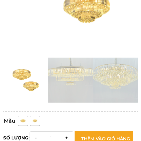
Mẫu
SỐ LƯỢNG:
THÊM VÀO GIỎ HÀNG