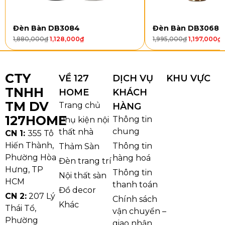
pha lê được bố trí thành nhiều tầng, tạo cảm giác
như một thác sáng mềm mại tỏa xuống từ trần nhà.
Đèn Bàn DB3084
Đèn Bàn DB3068
Khi bật đèn, ánh sáng đi qua từng lớp pha lê giúp
1,880,000
₫
1,128,000
₫
1,995,000
₫
1,197,000
₫
không gian trở nên lung linh, ấm áp và có chiều sâu
hơn.
CTY
VỀ 127
DỊCH VỤ
KHU VỰC
TNHH
HOME
KHÁCH
TM DV
Trang chủ
HÀNG
127HOME
Thông tin
Phụ kiện nội
chung
thất nhà
CN 1:
355 Tô
Hiến Thành,
Thông tin
Thảm Sàn
Phường Hòa
hàng hoá
Đèn trang trí
Hưng, TP
Thông tin
Nội thất sàn
HCM
thanh toán
Đồ decor
CN 2:
207 Lý
Chính sách
Khác
Thái Tổ,
vận chuyển –
Ảnh thật Đèn Ốp Trần Pha Lê OTPL43
Phường
giao nhận