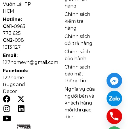
Về chất liệu, sản phẩm sử dụng pha lê trang trí kết
Vườn Lài, TP
hàng
hợp khung đèn chắc chắn, phù hợp với những mẫu
HCM
Chính sách
đèn có kích thước lớn và số lượng bóng nhiều. Pha lê
Hotline:
kiểm tra
có khả năng bắt sáng tốt, giúp ánh đèn không bị đơn
CN1-
0963
hàng
điệu mà trở nên rực rỡ, sang trọng hơn. Khung đèn
773 625
Chính sách
tông vàng tạo cảm giác cao cấp, dễ phối với nội thất
CN2-
098
đổi trả hàng
gỗ, đá, da, rèm màu trung tính hoặc không gian
1313 127
Chính sách
mang phong cách hiện đại sang trọng, tân cổ điển và
Email:
bảo hành
châu Âu.
127homevn@gmail.com
Chính sách
Facebook:
bảo mật
127home -
thông tin
Rugs and
Nghĩa vụ của
Decor
người bán và
khách hàng
mỗi khi giao
dịch