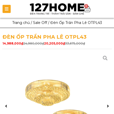
0
Trang chủ
/
Sale Off
/
Đèn Ốp Trần Pha Lê OTPL43
ĐÈN ỐP TRẦN PHA LÊ OTPL43
14,988,000
₫
24,980,000
₫
20,205,000
₫
33,675,000
₫