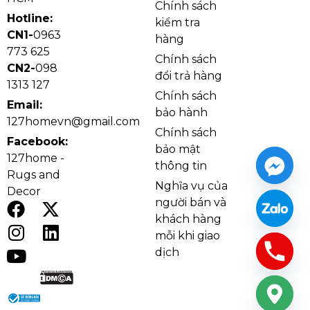
Chính sách
đầu tiên.
Hotline:
kiểm tra
CN1-
0963
hàng
773 625
Chính sách
CN2-
098
đổi trả hàng
1313 127
Chính sách
Email:
bảo hành
127homevn@gmail.com
Chính sách
Facebook:
bảo mật
127home -
thông tin
Rugs and
Nghĩa vụ của
Decor
người bán và
khách hàng
Chi tiết đèn thả hiện đại THD22323T23
mỗi khi giao
Sản phẩm sử dụng chất liệu pha lê cao cấp kết hợp
dịch
hợp kim sơn tĩnh điện, vừa đảm bảo vẻ đẹp lấp lánh
vừa tăng độ bền trong quá trình sử dụng. Pha lê có
khả năng bắt sáng tốt, giúp hiệu ứng ánh sáng trở