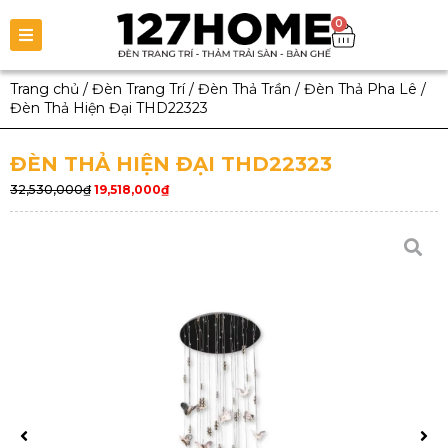
0
Trang chủ
/
Đèn Trang Trí
/
Đèn Thả Trần
/
Đèn Thả Pha Lê
/
Đèn Thả Hiện Đại THD22323
ĐÈN THẢ HIỆN ĐẠI THD22323
32,530,000
₫
19,518,000
₫