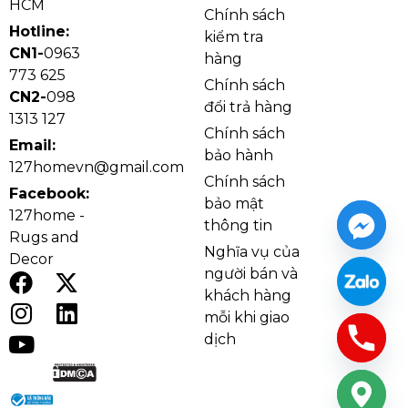
HCM
Chính sách
Hotline:
kiểm tra
CN1-
0963
hàng
773 625
Chính sách
CN2-
098
đổi trả hàng
1313 127
Chính sách
Email:
bảo hành
127homevn@gmail.com
Đèn thả hiện đại THD28V thực tế
Chính sách
Facebook:
Lý do nên chọn sản phẩm
bảo mật
127home -
thông tin
Rugs and
LED 3 chế độ giúp thay đổi ánh sáng linh hoạt
Nghĩa vụ của
Decor
theo từng thời điểm sử dụng.
người bán và
Chao thủy tinh tạo ánh sáng mềm, phù hợp với
khách hàng
bàn ăn, quầy bar, đầu giường và góc thư giãn.
mỗi khi giao
Chi tiết xi vàng giúp sản phẩm có vẻ sang trọng,
dịch
dễ nâng thẩm mỹ không gian nhỏ.
Kích thước gọn, có thể treo đơn hoặc phối
nhiều đèn để tạo bố cục hiện đại hơn.