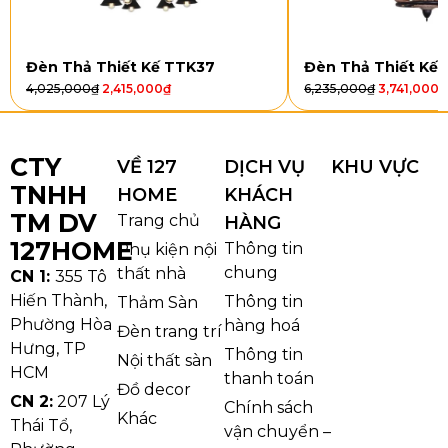
3 Chế
x
xi
khiển
Độ –
H250
vàng
qua
50W
app
Đèn Thả Thiết Kế TTK37
Đèn Thả Thiết Kế
4,025,000
₫
2,415,000
₫
6,235,000
₫
3,741,000
₫
THD602N1500
LED
L1500
Inox
Điều
3 Chế
x
xi
khiển
Độ –
H250
vàng
qua
CTY
VỀ 127
DỊCH VỤ
KHU VỰC
90W
app
TNHH
HOME
KHÁCH
TM DV
Trang chủ
HÀNG
Kiểu dáng và chất liệu
127HOME
Thông tin
Phụ kiện nội
chung
Đèn thả hiện đại THD602
sở hữu thiết kế thanh
thất nhà
CN 1:
355 Tô
thoát với những đường cong mềm mại, tạo cảm giác
Hiến Thành,
Thông tin
Thảm Sàn
Phường Hòa
như những sợi dây sáng chảy theo một đường uyển
hàng hoá
Đèn trang trí
Hưng, TP
chuyển. Với hai phiên bản có chiều dài khác nhau
Thông tin
Nội thất sàn
HCM
(L1200 và L1500), sản phẩm dễ dàng phù hợp với
thanh toán
Đồ decor
CN 2:
207 Lý
không gian từ nhỏ đến lớn. Màu vàng sáng bóng từ
Chính sách
Khác
Thái Tổ,
inox xi vàng không chỉ mang lại vẻ đẹp sang trọng
vận chuyển –