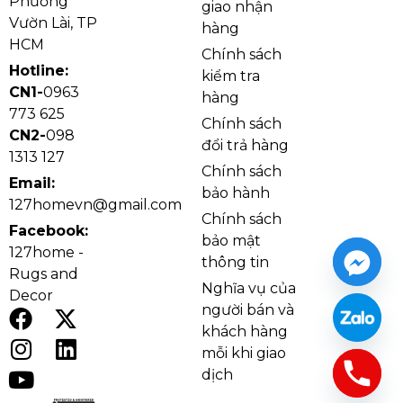
Phường
mà còn tăng thêm sự bền bỉ cho sản phẩm, giúp đèn
giao nhận
Vườn Lài, TP
hàng
thả dễ dàng phối hợp với mọi phong cách trang trí
HCM
nội thất hiện đại.
Chính sách
Hotline:
kiểm tra
CN1-
0963
hàng
773 625
Chính sách
CN2-
098
đổi trả hàng
1313 127
Chính sách
Email:
bảo hành
127homevn@gmail.com
Chính sách
Facebook:
bảo mật
127home -
thông tin
Rugs and
Nghĩa vụ của
Decor
người bán và
khách hàng
Chi tiết đèn thả hiện đại THD602
mỗi khi giao
Lý do nên chọn
dịch