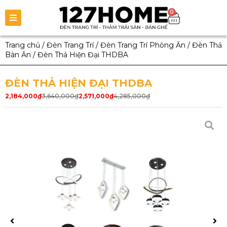
0
Trang chủ
/
Đèn Trang Trí
/
Đèn Trang Trí Phòng Ăn
/
Đèn Thả
Bàn Ăn
/
Đèn Thả Hiện Đại THDBA
ĐÈN THẢ HIỆN ĐẠI THDBA
2,184,000
₫
3,640,000
₫
2,571,000
₫
4,285,000
₫