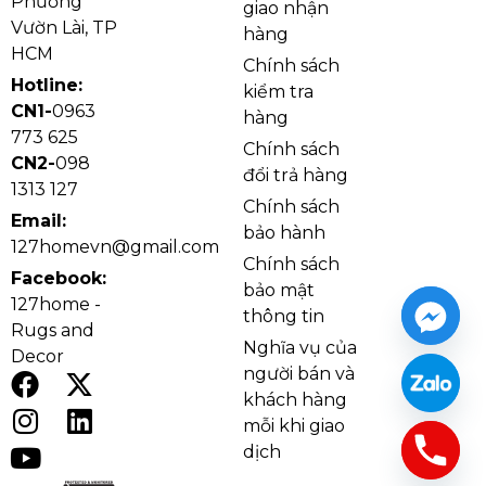
Phường
65,4W
tĩnh
– 
giao nhận
Vườn Lài, TP
điện,
hàng
chao
HCM
Chính sách
mica
Hotline:
kiểm tra
CN1-
0963
hàng
THDBA05
Trắng,
LED 3
Hợp
L450 x
50
773 625
Chính sách
đen
chế
kim
H1000
50
CN2-
098
đổi trả hàng
độ –
sơn
1
1313 127
65W
tĩnh
– 
Chính sách
Email:
điện,
bảo hành
chao
127homevn@gmail.com
Chính sách
mica
Facebook:
bảo mật
127home -
thông tin
THDBA06
Đen,
LED 3
Hợp
W480
50
Rugs and
Nghĩa vụ của
xám
chế
kim
x
50
Decor
độ –
sơn
H1000
1
người bán và
65W
tĩnh
– 
khách hàng
điện,
mỗi khi giao
chao
dịch
mica