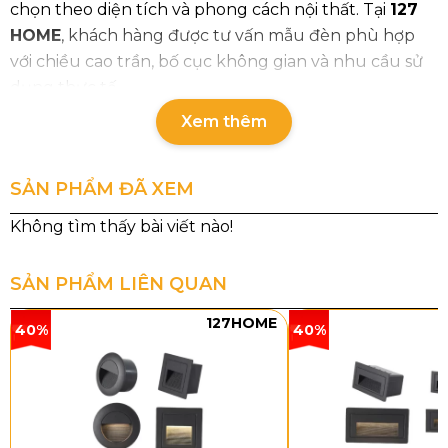
chọn theo diện tích và phong cách nội thất. Tại
127
HOME
, khách hàng được tư vấn mẫu đèn phù hợp
với chiều cao trần, bố cục không gian và nhu cầu sử
dụng thực tế.
Xem thêm
Thông số chi tiết đèn thả hiện đại
THDBA
SẢN PHẨM ĐÃ XEM
Mã sản
Màu
Loại
Chất
Kích
K
phẩm
sắc
bóng
liệu
thước
t
t
SẢN PHẨM LIÊN QUAN
THDBA01
Trắng,
LED 3
Hợp
L500
50
127HOME
xám
chế
kim
x
50
40%
40%
độ –
sơn
H1000
1
130W
tĩnh
–
điện,
3,
chao
mica