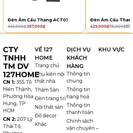
THDBA02
Trắng,
LED 3
Hợp
Ø500
50
đen,
chế
kim
x
50
Đèn Âm Cầu Thang ACT01
Đèn Âm Cầu Than
xám
độ –
sơn
H1000
1
445,000
₫
267,000
₫
429,000
₫
715,000
₫
312
86,5W
tĩnh
–
điện,
2,
chao
CTY
mica
VỀ 127
DỊCH VỤ
KHU VỰC
TNHH
HOME
KHÁCH
THDBA03
Trắng,
LED 3
Hợp
Ø500
50
TM DV
Trang chủ
HÀNG
đen
chế
kim
x
50
127HOME
Thông tin
Phụ kiện nội
độ –
sơn
H1000
1
chung
thất nhà
CN 1:
355 Tô
85,8W
tĩnh
– 
điện,
Hiến Thành,
Thông tin
Thảm Sàn
chao
Phường Hòa
hàng hoá
Đèn trang trí
mica
Hưng, TP
Thông tin
Nội thất sàn
HCM
thanh toán
Đồ decor
THDBA04
Trắng,
LED 3
Hợp
L450 x
50
CN 2:
207 Lý
Chính sách
đen
chế
kim
H1000
50
Khác
Thái Tổ,
vận chuyển –
độ –
sơn
1