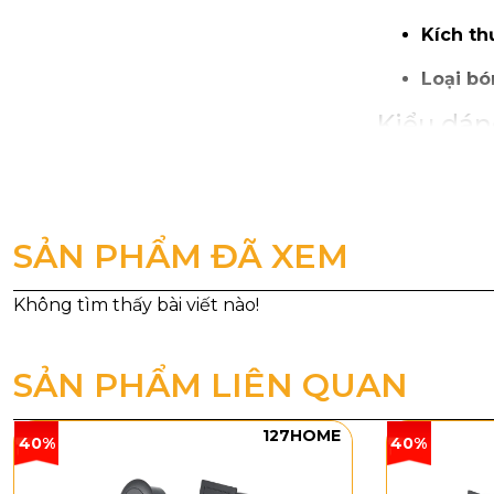
Kích th
Loại bó
Kiểu dáng
Đèn Thả Th
vừa đủ. Khi 
nhấn.
SẢN PHẨM ĐÃ XEM
SẢN PHẨM LIÊN QUAN
127HOME
40%
40%