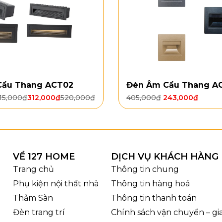
Cầu Thang ACT02
Đèn Âm Cầu Thang A
15,000
₫
312,000
₫
520,000
₫
405,000
₫
243,000
₫
VỀ 127 HOME
DỊCH VỤ KHÁCH HÀNG
Kích thước Đèn Thả Thiế
Trang chủ
Thông tin chung
Phụ kiện nội thất nhà
Thông tin hàng hoá
Thảm Sàn
Thông tin thanh toán
Đèn trang trí
Chính sách vận chuyển – g