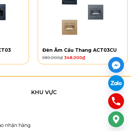
CT03
Đèn Âm Cầu Thang ACT03CU
580,000
₫
348,000
₫
KHU VỰC
t Kế TTK202
iao nhận hàng