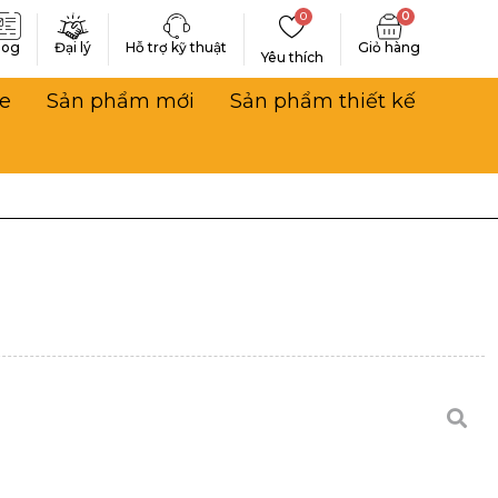
0
0
log
Đại lý
Hỗ trợ kỹ thuật
Yêu thích
e
Sản phẩm mới
Sản phẩm thiết kế