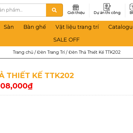
Giới thiệu
Dự án thi công
B
Sàn
Bàn ghế
Vật liệu trang trí
Catalogu
SALE OFF
Trang chủ
/
Đèn Trang Trí
/
Đèn Thả Thiết Kế TTK202
Ả THIẾT KẾ TTK202
708,000
₫