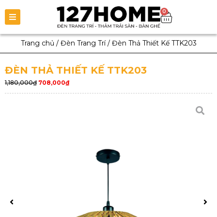
0
Trang chủ
/
Đèn Trang Trí
/
Đèn Thả Thiết Kế TTK203
ĐÈN THẢ THIẾT KẾ TTK203
1,180,000
₫
708,000
₫