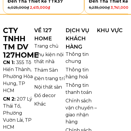
Đèn Thả Thiết Kế TTK37
Đèn Thả Thiết Kế
Đèn Thả Thiết Kế TTK20
nổi bật với dáng chao tròn
4,025,000
₫
2,415,000
₫
6,235,000
₫
3,741,000
₫
bản rộng, tỷ lệ cân đối giúp treo lên nhìn “đầy” vừa
đủ mà không nặng trần. Phần chao mây tre đan tạo
bề mặt đan lớp tinh tế, khi sáng lên cho cảm giác ấm
CTY
VỀ 127
DỊCH VỤ
KHU VỰC
áp và có chiều sâu, rất phù hợp để làm điểm nhấn ở
TNHH
HOME
KHÁCH
khu vực sinh hoạt chung.
TM DV
Trang chủ
HÀNG
127HOME
Thông tin
Phụ kiện nội
chung
thất nhà
CN 1:
355 Tô
Hiến Thành,
Thông tin
Thảm Sàn
Phường Hòa
hàng hoá
Đèn trang trí
Hưng, TP
Thông tin
Nội thất sàn
HCM
thanh toán
Đồ decor
CN 2:
207 Lý
Chính sách
Khác
Thái Tổ,
vận chuyển –
Phường
giao nhận
Vườn Lài, TP
hàng
HCM
Chính sách