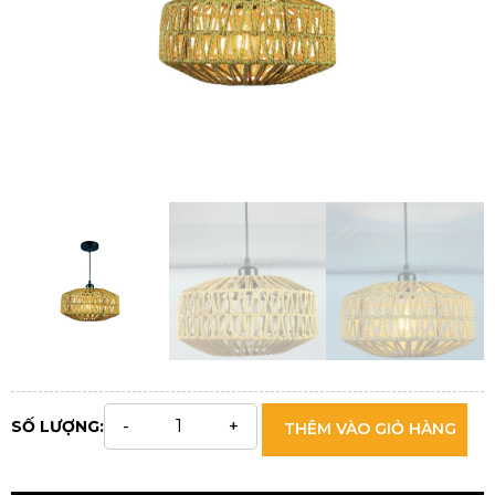
SỐ LƯỢNG:
THÊM VÀO GIỎ HÀNG