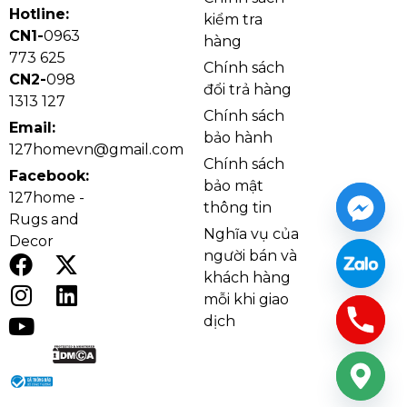
Kích thước Đèn Thả Thiết Kế TTK203
Hotline:
kiểm tra
Tông màu tự nhiên của mây tre kết hợp dây treo/đế
CN1-
0963
hàng
trần màu đen tạo sự tương phản nhẹ, giúp mẫu đèn
773 625
Chính sách
hợp với nhiều nền tường và nội thất: từ gỗ sáng,
CN2-
098
đổi trả hàng
1313 127
tường trắng tối giản đến các không gian mang hơi
Chính sách
hướng nhiệt đới. Khi dùng bóng E27 ánh vàng,
Email:
bảo hành
127homevn@gmail.com
không gian sẽ dễ chịu hơn, tạo cảm giác thư giãn và
Chính sách
gần gũi.
Facebook:
bảo mật
127home -
thông tin
Rugs and
Nghĩa vụ của
Decor
người bán và
khách hàng
mỗi khi giao
dịch