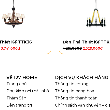
Thiết Kế TTK36
Đèn Thả Thiết Kế TTK
3,741,000
₫
4,215,000
₫
2,529,000
₫
VỀ 127 HOME
DỊCH VỤ KHÁCH HÀNG
Kích thước Đèn Thả Thiế
Trang chủ
Thông tin chung
Phụ kiện nội thất nhà
Thông tin hàng hoá
Thảm Sàn
Thông tin thanh toán
Đèn trang trí
Chính sách vận chuyển – g