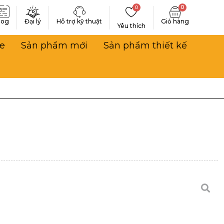
0
0
log
Đại lý
Hỗ trợ kỹ thuật
Yêu thích
e
Sản phẩm mới
Sản phẩm thiết kế