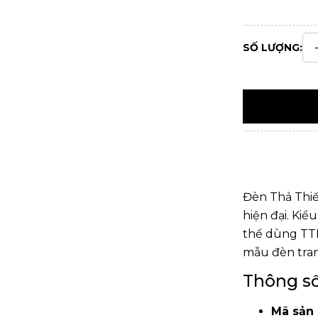
SỐ LƯỢNG:
Đèn Thả Thiế
hiện đại. Kiể
thể dùng TTK
mẫu
đèn tran
Thông số
Mã sản