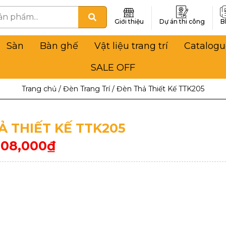
Giới thiệu
Dự án thi công
B
Sàn
Bàn ghế
Vật liệu trang trí
Catalogu
SALE OFF
Trang chủ
/
Đèn Trang Trí
/
Đèn Thả Thiết Kế TTK205
Ả THIẾT KẾ TTK205
708,000
₫