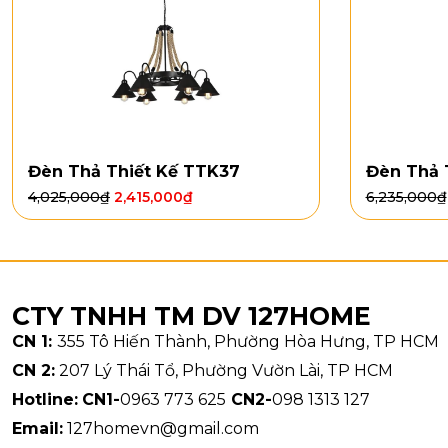
Đèn Thả Thiết Kế TTK37
Đèn Thả 
4,025,000
₫
2,415,000
₫
6,235,000
₫
CTY TNHH TM DV 127HOME
CN 1:
355 Tô Hiến Thành, Phường Hòa Hưng, TP HCM
CN 2:
207 Lý Thái Tổ, Phường Vườn Lài, TP HCM
Hotline:
CN1-
0963 773 625
CN2-
098 1313 127
Email:
127homevn@gmail.com