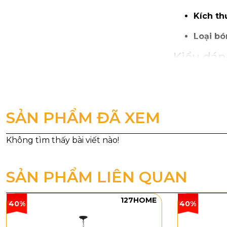
Kích th
Loại bó
Kiểu dáng
Đèn Thả Thiế
cụt, phần dư
giúp ánh đèn
SẢN PHẨM ĐÃ XEM
SẢN PHẨM LIÊN QUAN
127HOME
40%
40%