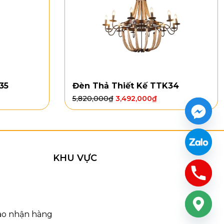
35
Đèn Thả Thiết Kế TTK34
5,820,000
₫
3,492,000
₫
KHU VỰC
t Kế TTK205
iao nhận hàng