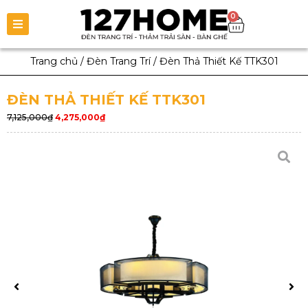
0
Trang chủ
/
Đèn Trang Trí
/
Đèn Thả Thiết Kế TTK301
ĐÈN THẢ THIẾT KẾ TTK301
7,125,000
₫
4,275,000
₫