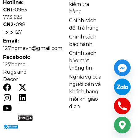
Hotline:
sự ấm cúng.
kiểm tra
CN1-
0963
hàng
773 625
Chính sách
CN2-
098
đổi trả hàng
1313 127
Chính sách
Email:
bảo hành
127homevn@gmail.com
Chính sách
Facebook:
bảo mật
127home -
thông tin
Rugs and
Nghĩa vụ của
Decor
người bán và
khách hàng
mỗi khi giao
Kích thước Đèn Thả Thiết Kế TTK301
dịch
Thiết kế có dây giật (tay kéo) giúp thao tác bật/tắt
tiện lợi trong một số không gian, đồng thời tạo thêm
nét trang trí tinh tế. Chuẩn bóng E14 giúp bạn dễ
chọn loại bóng theo nhu cầu: ưu tiên ánh sáng vàng