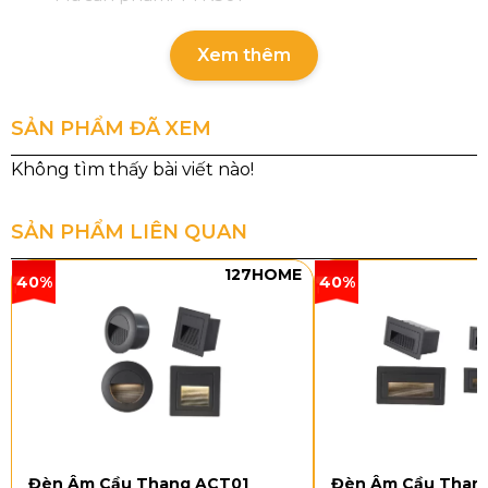
Loại bóng: E14 x 8
Xem thêm
Kích thước đèn: Ø850 x H500
SẢN PHẨM ĐÃ XEM
Đế trần: Ø120 x H50
Kiểu dáng và chất liệu
SẢN PHẨM LIÊN QUAN
127HOME
40%
40%
Đèn Âm Cầu Thang ACT01
Đèn Âm Cầu Than