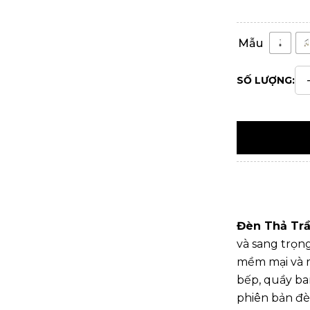
Mẫu
SỐ LƯỢNG:
Đèn Thả Tr
và sang trọn
mềm mại và r
bếp, quầy ba
phiên bản đè