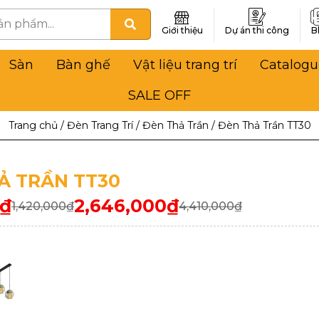
Giới thiệu
Dự án thi công
B
Sàn
Bàn ghế
Vật liệu trang trí
Catalogu
SALE OFF
Trang chủ
/
Đèn Trang Trí
/
Đèn Thả Trần
/
Đèn Thả Trần TT30
Ả TRẦN TT30
₫
2,646,000
₫
1,420,000
₫
4,410,000
₫