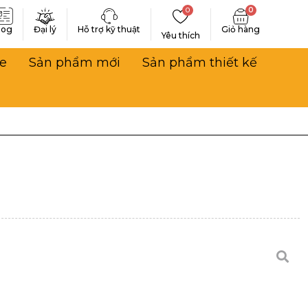
0
0
log
Đại lý
Hỗ trợ kỹ thuật
Yêu thích
e
Sản phẩm mới
Sản phẩm thiết kế