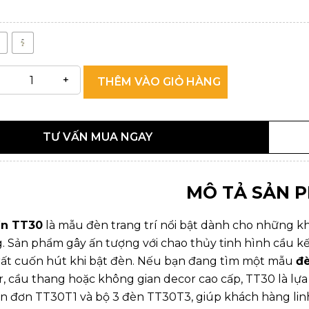
THÊM VÀO GIỎ HÀNG
TƯ VẤN MUA NGAY
MÔ TẢ SẢN 
ần TT30
là mẫu đèn trang trí nổi bật dành cho những kh
g. Sản phẩm gây ấn tượng với chao thủy tinh hình cầu k
ất cuốn hút khi bật đèn. Nếu bạn đang tìm một mẫu
đè
r, cầu thang hoặc không gian decor cao cấp, TT30 là lự
n đơn TT30T1 và bộ 3 đèn TT30T3, giúp khách hàng linh