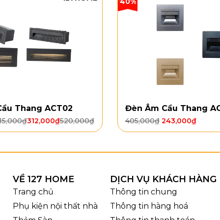
40%
oặc hành lang; trong khi TT30T3 thích hợp cho bàn ăn d
ục ánh sáng nổi bật hơn.
Cầu Thang ACT02
Đèn Âm Cầu Thang A
15,000
₫
312,000
₫
520,000
₫
405,000
₫
243,000
₫
VỀ 127 HOME
DỊCH VỤ KHÁCH HÀNG
Trang chủ
Thông tin chung
Phụ kiện nội thất nhà
Thông tin hàng hoá