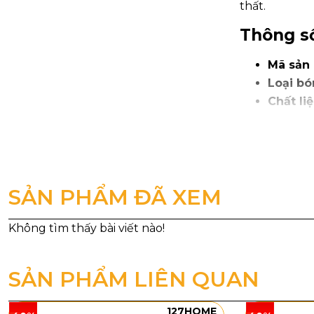
thất.
Thông số
Mã sản
Loại bó
Chất liệ
Kích th
Kích th
Trọng l
Ngoài ra, mẫ
SẢN PHẨM ĐÃ XEM
đèn hoàn chỉ
vực cần điểm
Kiểu dán
Đèn Thả Trần
SẢN PHẨM LIÊN QUAN
lấp lánh như
cảm giác ấm 
127HOME