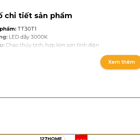
 chi tiết sản phẩm
 phẩm:
TT30T1
ng:
LED dây 3000K
u:
Chao thủy tinh, hợp kim sơn tĩnh điện
ước:
Ø200
ước thùng:
29 x 25 x 25cm
Xem thêm
ượng thùng:
1kg
u
Đèn Thả Trần TT30
còn có lựa chọn
TT30T3
là bộ đ
nh với
đế tròn hoặc đế dài
. Phiên bản này phù hợp lắp 
 nhấn ánh sáng nổi bật hơn.
g và chất liệu đèn thả trần TT30
 TT30 sở hữu thiết kế chao thủy tinh dáng cầu Ø200, b
 những sợi sáng nhỏ đan xen. Khi bật đèn, phần chao th
áp, sang trọng và có chiều sâu cho không gian. Phiên b
127HOME