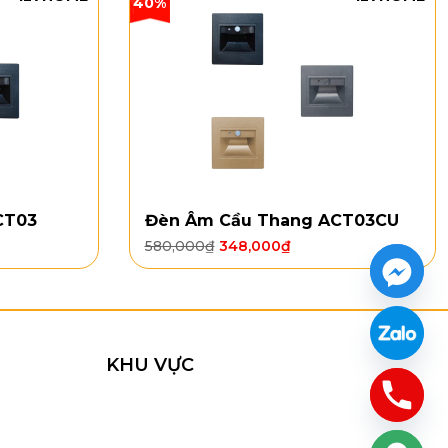
40%
ài, đảo bếp, quầy bar, cầu thang, sảnh nhỏ hoặc khu
CT03
Đèn Âm Cầu Thang ACT03CU
580,000
₫
348,000
₫
KHU VỰC