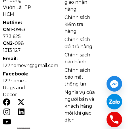
Phường
giao nhận
diện tích thị giác.
Vườn Lài, TP
hàng
HCM
Chính sách
Hotline:
kiểm tra
CN1-
0963
hàng
773 625
Chính sách
CN2-
098
đổi trả hàng
1313 127
Chính sách
Email:
bảo hành
127homevn@gmail.com
Chính sách
Facebook:
bảo mật
127home -
thông tin
Rugs and
Nghĩa vụ của
Đèn thả trần TT47KHOI thực tế
Decor
người bán và
Về chất liệu, TT47 sử dụng chao thủy tinh kết hợp
khách hàng
hợp kim sơn tĩnh điện, mang lại sự cân bằng giữa tính
mỗi khi giao
thẩm mỹ và độ bền trong quá trình sử dụng. Chao
dịch
thủy tinh giúp ánh sáng LED 3000K lan tỏa mềm mại,