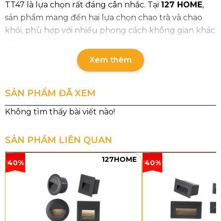
TT47 là lựa chọn rất đáng cân nhắc. Tại
127 HOME
,
sản phẩm mang đến hai lựa chọn chao trà và chao
khói, phù hợp với nhiều phong cách không gian khác
nhau.
Xem thêm
SẢN PHẨM ĐÃ XEM
SẢN PHẨM LIÊN QUAN
127HOME
40%
40%
Thông số chi tiết sản phẩm
Mã sản phẩm:
TT47