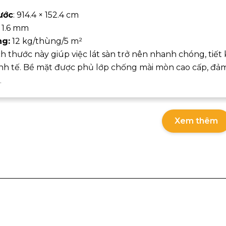
ước
: 914.4 × 152.4 cm
:
1.6 mm
ng:
12 kg/thùng/5 m²
ch thước này giúp việc lát sàn trở nên nhanh chóng, tiết
inh tế. Bề mặt được phủ lớp chống mài mòn cao cấp, đảm
.
Xem thêm