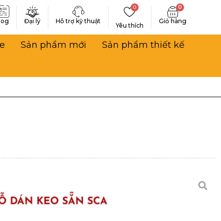
0
0
log
Đại lý
Hỗ trợ kỹ thuật
Yêu thích
e
Sản phẩm mới
Sản phẩm thiết kế