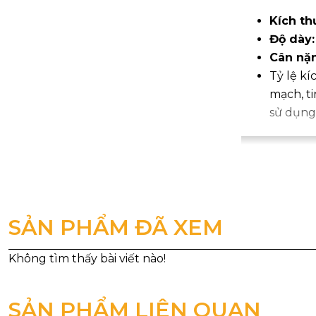
Kích th
Độ dày
Cân nặ
Tỷ lệ kí
mạch, t
sử dụng
SẢN PHẨM ĐÃ XEM
SẢN PHẨM LIÊN QUAN