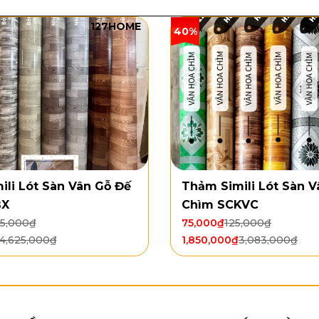
127HOME
40%
ili Lót Sàn Vân Gỗ Đế
Thảm Simili Lót Sàn V
BX
Chìm SCKVC
75,000
₫
75,000
₫
125,000
₫
4,625,000
₫
1,850,000
₫
3,083,000
₫