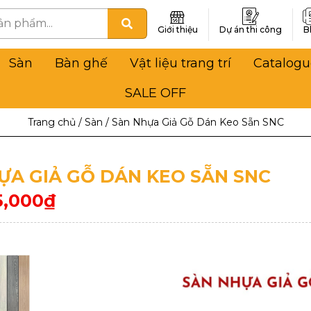
Giới thiệu
Dự án thi công
B
Sàn
Bàn ghế
Vật liệu trang trí
Catalogu
SALE OFF
Trang chủ
/
Sàn
/
Sàn Nhựa Giả Gỗ Dán Keo Sẵn SNC
ỰA GIẢ GỖ DÁN KEO SẴN SNC
5,000
₫