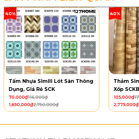
127HOME
40%
40%
Tấm Nhựa Simili Lót Sàn Thông
Thảm Sim
Dụng, Giá Rẻ SCK
Xốp SCK
70,000
₫
116,000
₫
105,000
₫
1
1,650,000
₫
2,750,000
₫
2,775,000
₫