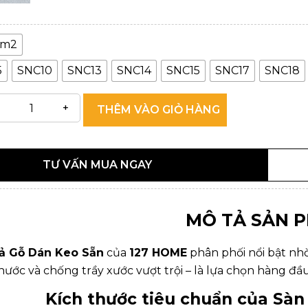
m2
5
SNC10
SNC13
SNC14
SNC15
SNC17
SNC18
THÊM VÀO GIỎ HÀNG
TƯ VẤN MUA NGAY
MÔ TẢ SẢN 
ả Gỗ Dán Keo Sẵn
của
127 HOME
phân phối nổi bật nhờ
ước và chống trầy xước vượt trội – là lựa chọn hàng đầ
Kích thước tiêu chuẩn của Sà