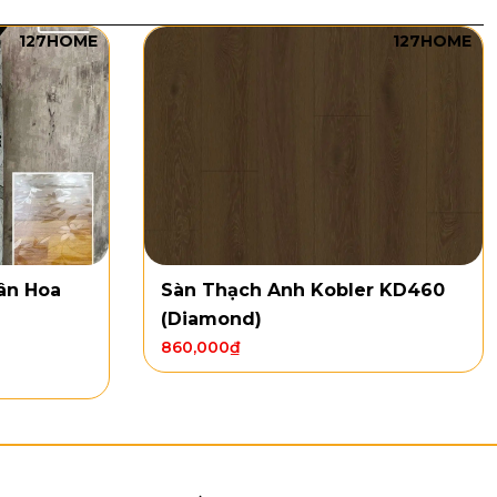
127HOME
127HOME
ân Hoa
Sàn Thạch Anh Kobler KD460
(Diamond)
860,000
₫