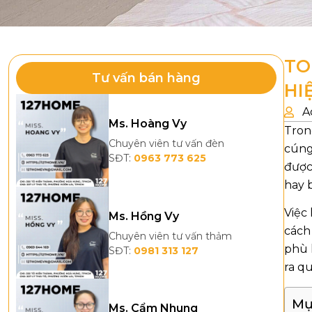
TO
Tư vấn bán hàng
HI
A
Ms. Hoàng Vy
Tron
Chuyên viên tư vấn đèn
cúng
SĐT:
0963 773 625
được
hay b
Việc
Ms. Hồng Vy
cách
Chuyên viên tư vấn thảm
phù 
SĐT:
0981 313 127
ra qu
Mụ
Ms. Cẩm Nhung