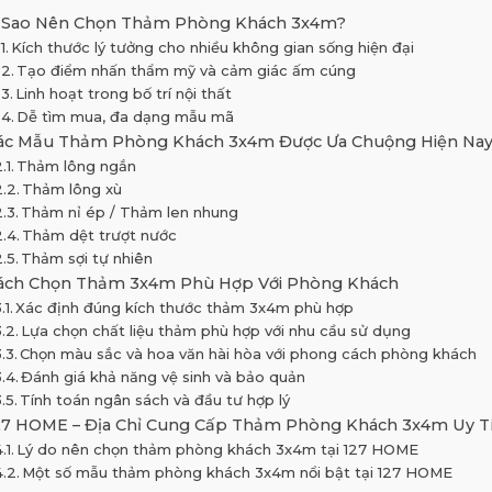
ì Sao Nên Chọn Thảm Phòng Khách 3x4m?
Kích thước lý tưởng cho nhiều không gian sống hiện đại
Tạo điểm nhấn thẩm mỹ và cảm giác ấm cúng
Linh hoạt trong bố trí nội thất
Dễ tìm mua, đa dạng mẫu mã
ác Mẫu Thảm Phòng Khách 3x4m Được Ưa Chuộng Hiện Na
Thảm lông ngắn
Thảm lông xù
Thảm nỉ ép / Thảm len nhung
Thảm dệt trượt nước
Thảm sợi tự nhiên
ách Chọn Thảm 3x4m Phù Hợp Với Phòng Khách
Xác định đúng kích thước thảm 3x4m phù hợp
Lựa chọn chất liệu thảm phù hợp với nhu cầu sử dụng
Chọn màu sắc và hoa văn hài hòa với phong cách phòng khách
Đánh giá khả năng vệ sinh và bảo quản
Tính toán ngân sách và đầu tư hợp lý
27 HOME – Địa Chỉ Cung Cấp Thảm Phòng Khách 3x4m Uy Tí
Lý do nên chọn thảm phòng khách 3x4m tại 127 HOME
Một số mẫu thảm phòng khách 3x4m nổi bật tại 127 HOME