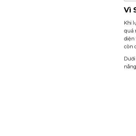
Vì
Khi 
quá n
diện
còn 
Dưới
nâng