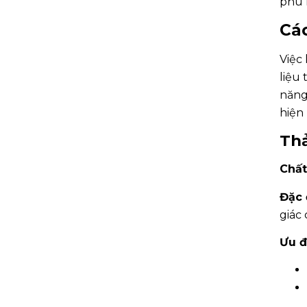
phù 
Cá
Việc
liệu
năng 
hiện 
Th
Chất 
Đặc 
giác
Ưu đ