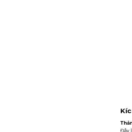
Kíc
Thả
Đây 