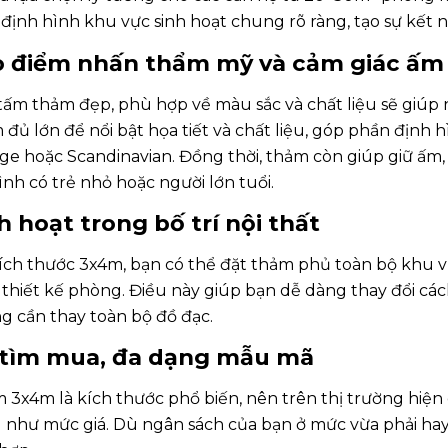
định hình khu vực sinh hoạt chung rõ ràng, tạo sự kết nối
o điểm nhấn thẩm mỹ và cảm giác ấm
tấm thảm đẹp, phù hợp về màu sắc và chất liệu sẽ giú
đủ lớn để nổi bật họa tiết và chất liệu, góp phần định hì
ge hoặc Scandinavian. Đồng thời, thảm còn giúp giữ ấm, gi
ình có trẻ nhỏ hoặc người lớn tuổi.
h hoạt trong bố trí nội thất
kích thước 3x4m, bạn có thể đặt thảm phủ toàn bộ khu v
 thiết kế phòng. Điều này giúp bạn dễ dàng thay đổi các
g cần thay toàn bộ đồ đạc.
 tìm mua, đa dạng mẫu mã
3x4m là kích thước phổ biến, nên trên thị trường hiện c
 như mức giá. Dù ngân sách của bạn ở mức vừa phải ha