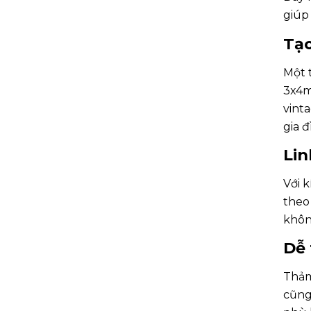
giúp 
Tạ
Một 
3x4m 
vinta
gia đ
Lin
Với 
theo
khôn
Dễ
Thảm 
cũng