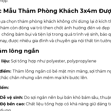
hợp.
c Mẫu Thảm Phòng Khách 3x4m Đượ
 lựa chọn thảm phòng khách không chỉ dừng lại ở kích
 thảm còn đóng vai trò then chốt ảnh hưởng đến vẻ đẹp 
chống bám bụi và tiện lợi trong quá trình vệ sinh, bảo q
nay, được nhiều gia đình và chuyên gia nội thất tin tưởn
ảm lông
ngắn
liệu:
Sợi tổng hợp như polyester, polypropylene
điểm:
Thảm lông ngắn có bề mặt mịn màng, sợi thảm ng
 chắc chắn nhưng vẫn mềm mại khi bước lên.
iểm:
Dễ vệ sinh:
Do sợi ngắn nên bụi bẩn khó bám sâu, thuận 
Độ bền cao:
Chất liệu tổng hợp có khả năng giữ dáng tố
dụng.