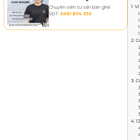
V
Chuyên viên tư vấn bàn ghế
SĐT:
0981 874 355
C
C
1