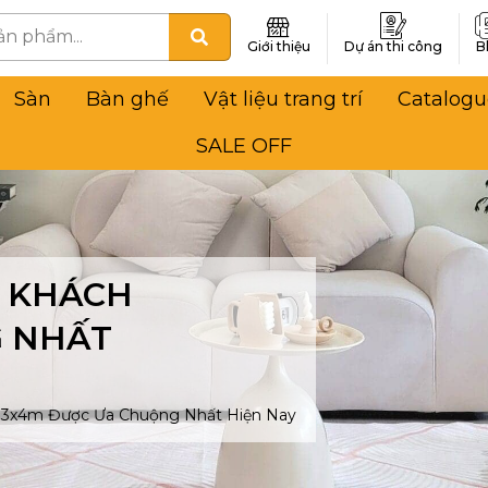
Giới thiệu
Dự án thi công
B
Sàn
Bàn ghế
Vật liệu trang trí
Catalogu
SALE OFF
 KHÁCH
G NHẤT
 3x4m Được Ưa Chuộng Nhất Hiện Nay