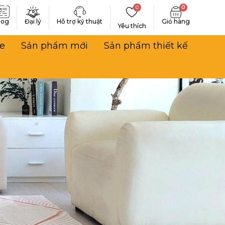
0
0
log
Đại lý
Hỗ trợ kỹ thuật
Yêu thích
e
Sản phẩm mới
Sản phẩm thiết kế