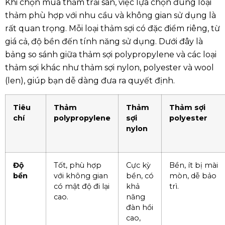
Khi chọn mua thảm trải sàn, việc lựa chọn đúng loại
thảm phù hợp với nhu cầu và không gian sử dụng là
rất quan trọng. Mỗi loại thảm sợi có đặc điểm riêng, từ
giá cả, độ bền đến tính năng sử dụng. Dưới đây là
bảng so sánh giữa thảm sợi polypropylene và các loại
thảm sợi khác như thảm sợi nylon, polyester và wool
(len), giúp bạn dễ dàng đưa ra quyết định.
Tiêu
Thảm
Thảm
Thảm sợi
chí
polypropylene
sợi
polyester
nylon
Độ
Tốt, phù hợp
Cực kỳ
Bền, ít bị mài
bền
với không gian
bền, có
mòn, dễ bảo
có mật độ đi lại
khả
trì.
cao.
năng
đàn hồi
cao,