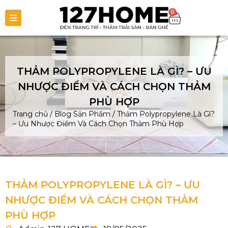
0
THẢM POLYPROPYLENE LÀ GÌ? – ƯU
NHƯỢC ĐIỂM VÀ CÁCH CHỌN THẢM
PHÙ HỢP
Trang chủ
/
Blog Sản Phẩm
/
Thảm Polypropylene Là Gì?
– Ưu Nhược Điểm Và Cách Chọn Thảm Phù Hợp
THẢM POLYPROPYLENE LÀ GÌ? – ƯU
NHƯỢC ĐIỂM VÀ CÁCH CHỌN THẢM
PHÙ HỢP