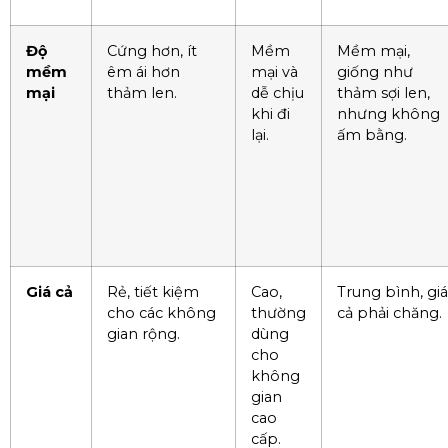
Độ
Cứng hơn, ít
Mềm
Mềm mại,
mềm
êm ái hơn
mại và
giống như
mại
thảm len.
dễ chịu
thảm sợi len,
khi đi
nhưng không
lại.
ấm bằng.
Giá cả
Rẻ, tiết kiệm
Cao,
Trung bình, giá
cho các không
thường
cả phải chăng.
gian rộng.
dùng
cho
không
gian
cao
cấp.