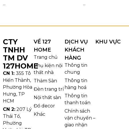
...
...
CTY
VỀ 127
DỊCH VỤ
KHU VỰC
TNHH
HOME
KHÁCH
TM DV
Trang chủ
HÀNG
127HOME
Thông tin
Phụ kiện nội
chung
thất nhà
CN 1:
355 Tô
Hiến Thành,
Thông tin
Thảm Sàn
Phường Hòa
hàng hoá
Đèn trang trí
Hưng, TP
Thông tin
Nội thất sàn
HCM
thanh toán
Đồ decor
CN 2:
207 Lý
Chính sách
Khác
Thái Tổ,
vận chuyển –
Phường
giao nhận