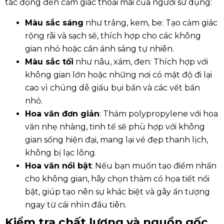
tác động đến cảm giác thoải mái của người sử dụng:
Màu sắc sáng
như trắng, kem, be: Tạo cảm giác
rộng rãi và sạch sẽ, thích hợp cho các không
gian nhỏ hoặc cần ánh sáng tự nhiên.
Màu sắc tối
như nâu, xám, đen: Thích hợp với
không gian lớn hoặc những nơi có mật độ đi lại
cao vì chúng dễ giấu bụi bẩn và các vết bẩn
nhỏ.
Hoa văn đơn giản
: Thảm polypropylene với hoa
văn nhẹ nhàng, tinh tế sẽ phù hợp với không
gian sống hiện đại, mang lại vẻ đẹp thanh lịch,
không bị lạc lõng.
Hoa văn nổi bật
: Nếu bạn muốn tạo điểm nhấn
cho không gian, hãy chọn thảm có họa tiết nổi
bật, giúp tạo nên sự khác biệt và gây ấn tượng
ngay từ cái nhìn đầu tiên.
Kiểm tra chất lượng và nguồn gốc