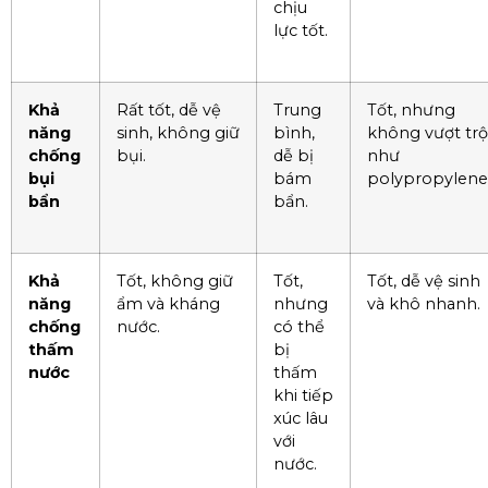
chịu
lực tốt.
Khả
Rất tốt, dễ vệ
Trung
Tốt, nhưng
năng
sinh, không giữ
bình,
không vượt trộ
chống
bụi.
dễ bị
như
bụi
bám
polypropylene
bẩn
bẩn.
Khả
Tốt, không giữ
Tốt,
Tốt, dễ vệ sinh
năng
ẩm và kháng
nhưng
và khô nhanh.
chống
nước.
có thể
thấm
bị
nước
thấm
khi tiếp
xúc lâu
với
nước.