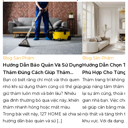
Blog Sản Phẩm
Blog Sản Phẩm
Hướng Dẫn Bảo Quản Và Sử Dụng
Hướng Dẫn Chọn T
Thảm Đúng Cách Giúp Thảm
Phù Hợp Cho Từng
Luôn Như Mới
Bạn có biết rằng chỉ một vài thói quen
Trong Nhà
Thảm trang trí không c
nhỏ khi sử dụng thảm cũng có thể giúp
giúp nâng tầm thẩm 
giữ thảm luôn mới và bền lâu? Nhiều
lại sự ấm cúng, thoải 
gia đình thường bỏ qua việc này, khiến
gian nhà bạn. Việc ch
thảm nhanh hỏng hoặc mất màu.
sẽ giúp cân bằng màu s
Trong bài viết này, 127 HOME sẽ chia sẻ
nội thất và tăng tính t
hướng dẫn bảo quản và sử […]
khu vực. Với đa dạng [